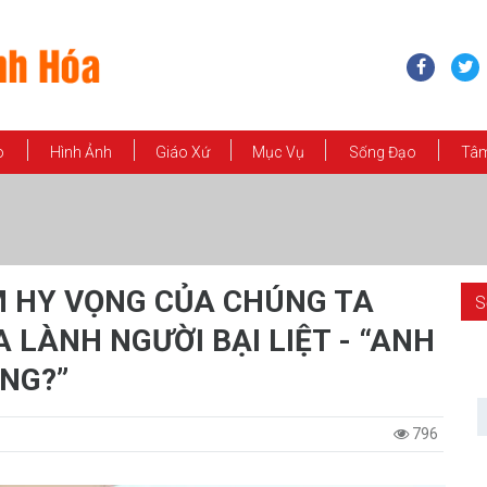
o
Hình Ảnh
Giáo Xứ
Mục Vụ
Sống Đạo
Tâm
M HY VỌNG CỦA CHÚNG TA
S
ỮA LÀNH NGƯỜI BẠI LIỆT - “ANH
NG?”
796