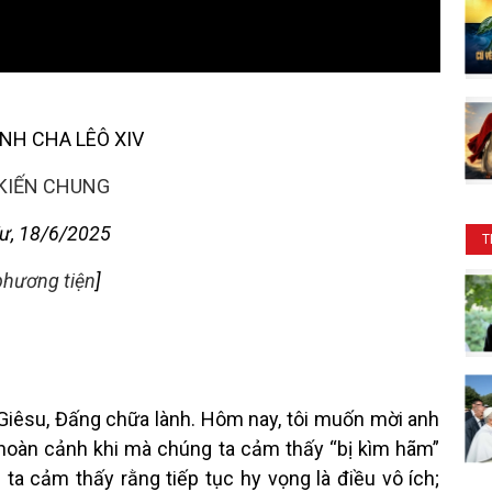
NH CHA LÊÔ XIV
 KIẾN CHUNG
ư, 18/6/2025
T
phương tiện
]
Giêsu, Đấng chữa lành. Hôm nay, tôi muốn mời anh
hoàn cảnh khi mà chúng ta cảm thấy “bị kìm hãm”
 ta cảm thấy rằng tiếp tục hy vọng là điều vô ích;