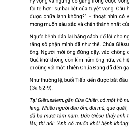
hy vọng và ngừng cố gắng trong cuộc sống. B
tồi tệ hơn: sự bại liệt của tuyệt vọng. C
được chữa lành không?” – thoạt nhìn có v
mong muốn sâu sắc và chân thành nhất của
Người bệnh đáp lại bằng cách đổ lỗi cho n
rằng số phận mình đã như thế. Chúa Giêsu 
ông. Người mời ông đứng dậy, vác chõng 
Quá khứ không còn kìm hãm ông nữa, và hiện
đi cùng với một Thiên Chúa Đấng đã đến gặ
Như thường lệ, buổi Tiếp kiến được bắt đầu
(Ga 5,2-9):
Tại Giêrusalem, gần Cửa Chiên, có một hồ nư
lang. Nhiều người đau ốm, đui mù, què quặt, 
đã ba mươi tám năm. Đức Giêsu thấy anh ta
lâu, thì nói: “Anh có muốn khỏi bệnh không