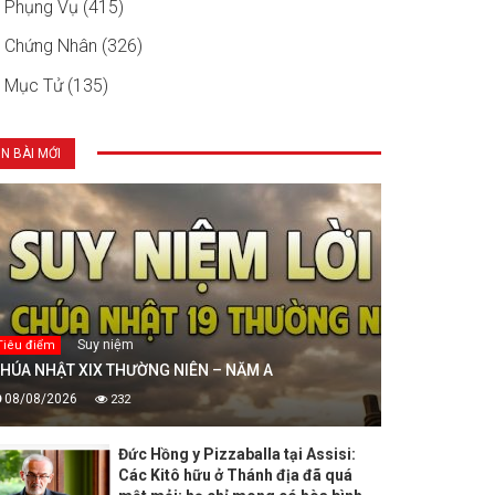
Phụng Vụ (415)
Chứng Nhân (326)
Mục Tử (135)
IN BÀI MỚI
Suy niệm
Tiêu điểm
HÚA NHẬT XIX THƯỜNG NIÊN – NĂM A
08/08/2026
232
Đức Hồng y Pizzaballa tại Assisi:
Các Kitô hữu ở Thánh địa đã quá