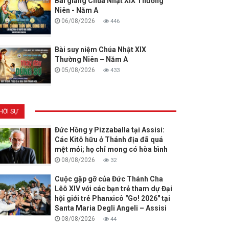
Bài giảng Chúa Nhật XIX Thường
Niên - Năm A
06/08/2026
446
Bài suy niệm Chúa Nhật XIX
Thường Niên – Năm A
05/08/2026
433
HỜI SỰ
Đức Hồng y Pizzaballa tại Assisi:
Các Kitô hữu ở Thánh địa đã quá
mệt mỏi; họ chỉ mong có hòa bình
08/08/2026
32
Cuộc gặp gỡ của Đức Thánh Cha
Lêô XIV với các bạn trẻ tham dự Đại
hội giới trẻ Phanxicô "Go! 2026" tại
Santa Maria Degli Angeli – Assisi
08/08/2026
44