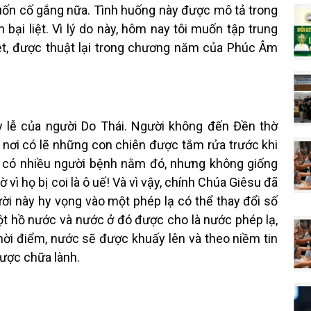
uốn cố gắng nữa. Tình huống này được mô tả trong
ại liệt. Vì lý do này, hôm nay tôi muốn tập trung
iệt, được thuật lại trong chương năm của Phúc Âm
 lễ của người Do Thái. Người không đến Đền thờ
, nơi có lẽ những con chiên được tắm rửa trước khi
g có nhiều người bệnh nằm đó, nhưng không giống
 vì họ bị coi là ô uế! Và vì vậy, chính Chúa Giêsu đã
ời này hy vọng vào một phép lạ có thể thay đổi số
ột hồ nước và nước ở đó được cho là nước phép lạ,
hời điểm, nước sẽ được khuấy lên và theo niềm tin
được chữa lành.