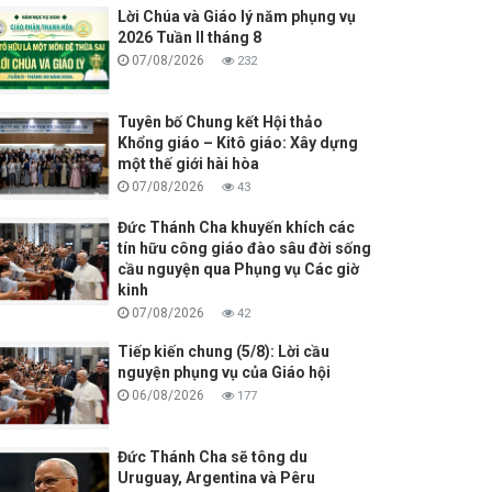
Lời Chúa và Giáo lý năm phụng vụ
2026 Tuần II tháng 8
07/08/2026
232
Tuyên bố Chung kết Hội thảo
Khổng giáo – Kitô giáo: Xây dựng
một thế giới hài hòa
07/08/2026
43
Đức Thánh Cha khuyến khích các
tín hữu công giáo đào sâu đời sống
cầu nguyện qua Phụng vụ Các giờ
kinh
07/08/2026
42
Tiếp kiến chung (5/8): Lời cầu
nguyện phụng vụ của Giáo hội
06/08/2026
177
Đức Thánh Cha sẽ tông du
Uruguay, Argentina và Pêru