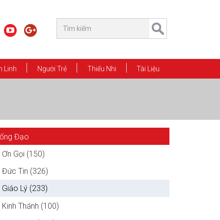
 Linh
Người Trẻ
Thiếu Nhi
Tài Liệu
ống Đạo
Ơn Gọi (150)
Đức Tin (326)
Giáo Lý (233)
Kinh Thánh (100)