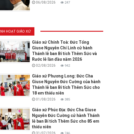
06/08/2026
247
INH HOẠT GIÁO XỨ
Giáo xứ Chính Toà: Đức Tổng
Giuse Nguyễn Chí Linh cử hành
Thánh lễ ban Bí tích Thêm Sức và
Rước lễ lần đầu năm 2026
02/08/2026
942
Giáo xứ Phương Long: Đức Cha
Giuse Nguyễn Đức Cường của hành
Thánh lễ ban Bí tích Thêm Sức cho
18 em thiếu niên
01/08/2026
385
Giáo xứ Phúc Địa: Đức Cha Giuse
Nguyễn Đức Cường cử hành Thánh
lễ ban Bí tích Thêm Sức cho 85 em
thiếu niên
31/07/2026
746