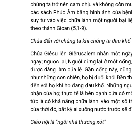
chúng ta trở nên cam chịu và không còn m
các sách Phúc Âm bằng hình ảnh của bệnh b
suy tư vào việc chữa lành một người bại l
theo thánh Gioan (5,1-9).
Chúa đến với chúng ta khi chúng ta đau khổ
Chúa Giêsu lên Giêrusalem nhân một ngày
ngay; ngược lại, Người dừng lại ở một cổng
được dâng làm của lễ. Gần cổng này, cũn
như những con chiên, họ bị đuổi khỏi Đền thờ
đến với họ khi họ đang đau khổ. Những ngư
phận của họ; thực tế là bên cạnh cửa có m
tức là có khả năng chữa lành: vào một số t
của thời đó, bất kỳ ai xuống nước trước sẽ 
Giáo hội là "ngôi nhà thương xót"