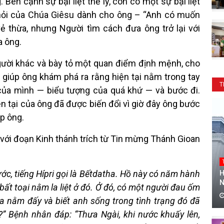
ên cạnh sự bại liệt thể lý, còn có một sự bại liệt
âu hỏi của Chúa Giêsu dành cho ông – “Anh có muốn
ẻ thừa, nhưng Người tìm cách đưa ông trở lại với
 ông.
gười khác và bày tỏ một quan điểm định mệnh, cho
giúp ông khám phá ra rằng hiện tại nằm trong tay
T
của mình — biểu tượng của quá khứ — và bước đi.
 tại của ông đã được biến đổi vì giờ đây ông bước
p ông.
 với đoạn Kinh thánh trích từ Tin mừng Thánh Gioan
ớc, tiếng Hípri gọi là Bếtdatha. Hồ này có năm hành
H
N
bất toại nằm la liệt ở đó. Ở đó, có một người đau ốm
 nằm đấy và biết anh sống trong tình trạng đó đã
?” Bệnh nhân đáp: “Thưa Ngài, khi nước khuấy lên,