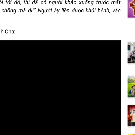
i tới đó, thì đã có người khác xuống trước mất
c chõng mà đi!” Người ấy liền được khỏi bệnh, vác
nh Cha: