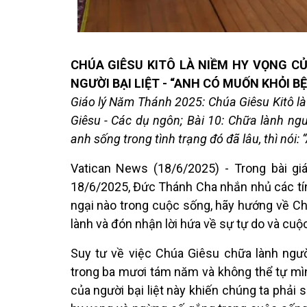
CHÚA GIÊSU KITÔ LÀ NIỀM HY VỌNG CỦA
NGƯỜI BẠI LIỆT - “ANH CÓ MUỐN KHỎI 
Giáo lý Năm Thánh 2025: Chúa Giêsu Kitô là
Giêsu - Các dụ ngôn; Bài 10: Chữa lành ngườ
anh sống trong tình trạng đó đã lâu, thì nói
Vatican News (18/6/2025) - Trong bài gi
18/6/2025, Đức Thánh Cha nhắn nhủ các tín
ngại nào trong cuộc sống, hãy hướng về C
lành và đón nhận lời hứa về sự tự do và cu
Suy tư về việc Chúa Giêsu chữa lành người 
trong ba mươi tám năm và không thể tự mì
của người bại liệt này khiến chúng ta phải s