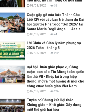
mệt mỏi; họ chỉ mong có hòa bình
08/08/2026
32
Cuộc gặp gỡ của Đức Thánh Cha
Lêô XIV với các bạn trẻ tham dự Đại
hội giới trẻ Phanxicô "Go! 2026" tại
Santa Maria Degli Angeli – Assisi
08/08/2026
44
Lời Chúa và Giáo lý năm phụng vụ
2026 Tuần II tháng 8
07/08/2026
232
Đại hội Huấn giáo phục vụ Công
cuộc loan báo Tin Mừng toàn quốc
lần thứ VII - Khép lại trong hiệp
thông, mở ra một hướng đi mới cho
công cuộc huấn giáo Việt Nam
07/08/2026
236
Tuyên bố Chung kết Hội thảo
Khổng giáo – Kitô giáo: Xây dựng
một thế giới hài hòa