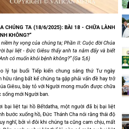
 CHÚNG TA (18/6/2025): BÀI 18 - CHỮA LÀNH
BỆNH KHÔNG?”
 niềm hy vọng của chúng ta; Phần II: Cuộc đời Chúa
i bại liệt - Đức Giêsu thấy anh ta nằm đấy và biết
: “Anh có muốn khỏi bệnh không?” (Ga 5,6)
áo lý tại buổi Tiếp kiến chung sáng thứ Tư ngày
 hữu rằng bất kể chúng ta gặp phải vấn đề hay trở
húa Giêsu, bày tỏ với Người mong muốn được chữa
ộc sống mới Người ban.
bại liệt tại hồ Bếtdatha, một người đã bị bại liệt
nh bước xuống hồ, Đức Thánh Cha nói rằng thái độ
uy nghĩ, bởi vì đôi khi chúng ta cũng cam chịu, mất