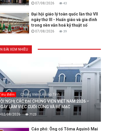
07/08/2026
43
Đại hội giáo lý toàn quốc lần thứ VII
ngày thứ III - Huấn giáo và gia đình
trong nền văn hoá kỹ thuật số
07/08/2026
39
IN BÀI XEM NHIỀU
Chủng Viện Lê Bảo Tịnh
Tiêu điểm
ỘI NGHỊ CÁC ĐẠI CHỦNG VIỆN VIỆT NAM 2026 –
GÀY LÀM VIỆC CUỐI CÙNG VÀ BẾ MẠC
02/08/2026
7123
Cáo phó: Ông cố Tôma Aquinô Mai