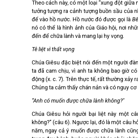
Theo cách này, có một loại “xung đột giữa 
tưởng tượng ra cảnh tượng buồn sầu của 
để vào hồ nước. Hồ nước đó được gọi là
Bế
nó có thể là hình ảnh của Giáo hội, nơi n
đến để chữa lành và mang lại hy vọng.
Tê liệt vì thất vọng
Chúa Giêsu đặc biệt nói đến một người đàn 
ta đã cam chịu, vì anh ta không bao giờ 
động (x. c. 7). Trên thực tế, rất thường xảy r
Chúng ta cảm thấy chán nản và có nguy cơ rơ
“Anh có muốn được chữa lành không?"
Chúa Giêsu hỏi người bại liệt này một c
không?” (câu 6). Ngược lại, đó là một câu hỏi
năm, ngay cả ý muốn được chữa lành cũng c