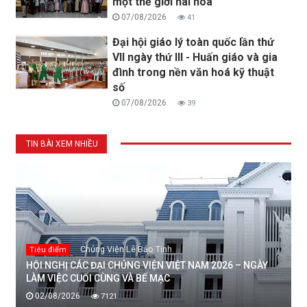
một thế giới hài hòa
07/08/2026
41
Đại hội giáo lý toàn quốc lần thứ
VII ngày thứ III - Huấn giáo và gia
đình trong nền văn hoá kỹ thuật
số
07/08/2026
39
TIN BÀI XEM NHIỀU
Chủng Viện Lê Bảo Tịnh
Tiêu điểm
HỘI NGHỊ CÁC ĐẠI CHỦNG VIỆN VIỆT NAM 2026 – NGÀY
LÀM VIỆC CUỐI CÙNG VÀ BẾ MẠC
02/08/2026
7121