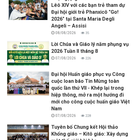
Lêô XIV với các bạn trẻ tham dự
Đại hội giới trẻ Phanxicô "Go!
2026" tại Santa Maria Degli
Angeli – Assisi
08/08/2026
35
Lời Chúa và Giáo lý năm phụng vụ
2026 Tuần II tháng 8
07/08/2026
226
Đại hội Huấn giáo phục vụ Công
cuộc loan báo Tin Mừng toàn
quốc lần thứ VII - Khép lại trong
hiệp thông, mở ra một hướng đi
mới cho công cuộc huấn giáo Việt
Nam
07/08/2026
228
Tuyên bố Chung kết Hội thảo
Khổng giáo – Kitô giáo: Xây dựng