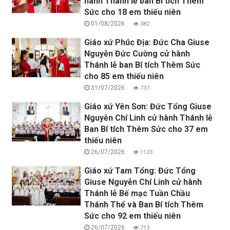
hành Thánh lễ ban Bí tích Thêm
Sức cho 18 em thiếu niên
01/08/2026
382
Giáo xứ Phúc Địa: Đức Cha Giuse
Nguyễn Đức Cường cử hành
Thánh lễ ban Bí tích Thêm Sức
cho 85 em thiếu niên
31/07/2026
737
Giáo xứ Yên Sơn: Đức Tổng Giuse
Nguyễn Chí Linh cử hành Thánh lễ
Ban Bí tích Thêm Sức cho 37 em
thiếu niên
26/07/2026
1133
Giáo xứ Tam Tổng: Đức Tổng
Giuse Nguyễn Chí Linh cử hành
Thánh lễ Bế mạc Tuần Chầu
Thánh Thể và Ban Bí tích Thêm
Sức cho 92 em thiếu niên
26/07/2026
713