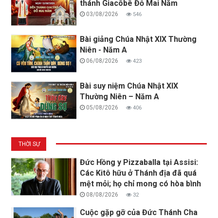
thánh Giacôbê Đỗ Mai Năm
03/08/2026
546
Bài giảng Chúa Nhật XIX Thường
Niên - Năm A
06/08/2026
423
Bài suy niệm Chúa Nhật XIX
Thường Niên – Năm A
05/08/2026
406
THỜI SỰ
Đức Hồng y Pizzaballa tại Assisi:
Các Kitô hữu ở Thánh địa đã quá
mệt mỏi; họ chỉ mong có hòa bình
08/08/2026
32
Cuộc gặp gỡ của Đức Thánh Cha