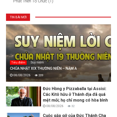
Phát Triển Tổ Chức (1)
TIN BÀI MỚI
Suy niệm
Tiêu điểm
CHÚA NHẬT XIX THƯỜNG NIÊN – NĂM A
08/08/2026
209
Đức Hồng y Pizzaballa tại Assisi:
Các Kitô hữu ở Thánh địa đã quá
mệt mỏi; họ chỉ mong có hòa bình
08/08/2026
32
Cuộc gặp gỡ của Đức Thánh Cha