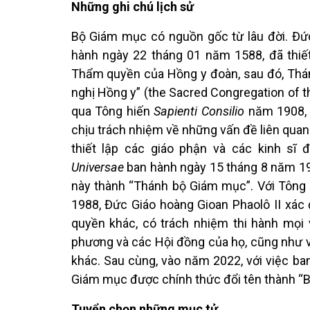
Những ghi chú lịch sử
Bộ Giám mục có nguồn gốc từ lâu đời. Đức
hành ngày 22 tháng 01 năm 1588, đã thiết
Thẩm quyền của Hồng y đoàn, sau đó, Thá
nghị Hồng y” (the Sacred Congregation of th
qua Tông hiến
Sapienti Consilio
năm 1908, 
chịu trách nhiệm về những vấn đề liên qua
thiết lập các giáo phận và các kinh sĩ 
Universae
ban hành ngày 15 tháng 8 năm 19
này thành “Thánh bộ Giám mục”. Với Tông
1988, Đức Giáo hoàng Gioan Phaolô II xá
quyền khác, có trách nhiệm thi hành mọi v
phương và các Hội đồng của họ, cũng như vi
khác. Sau cùng, vào năm 2022, với việc b
Giám mục được chính thức đổi tên thành “
Tuyển chọn những mục tử