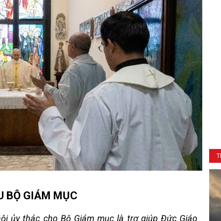
T
ỆU BỘ GIÁM MỤC
ội ủy thác cho Bộ Giám mục là trợ giúp Đức Giáo