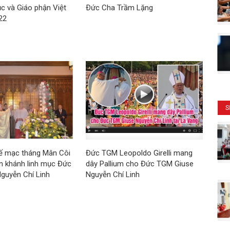
 và Giáo phận Việt
Ðức Cha Trầm Lặng
22
S
Bế mạc tháng Mân Côi
Đức TGM Leopoldo Girelli mang
n khánh linh mục Đức
dây Pallium cho Đức TGM Giuse
guyễn Chí Linh
Nguyễn Chí Linh