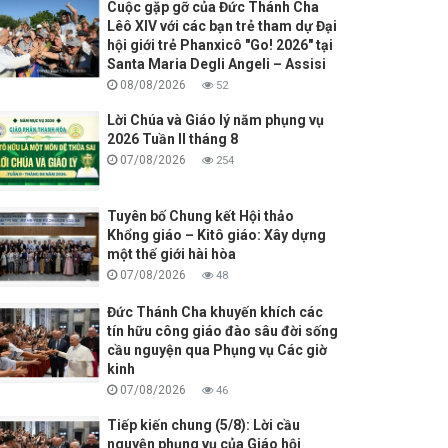
Cuộc gặp gỡ của Đức Thánh Cha
Lêô XIV với các bạn trẻ tham dự Đại
hội giới trẻ Phanxicô "Go! 2026" tại
Santa Maria Degli Angeli – Assisi
08/08/2026
52
Lời Chúa và Giáo lý năm phụng vụ
2026 Tuần II tháng 8
07/08/2026
254
Tuyên bố Chung kết Hội thảo
Khổng giáo – Kitô giáo: Xây dựng
một thế giới hài hòa
07/08/2026
48
Đức Thánh Cha khuyến khích các
tín hữu công giáo đào sâu đời sống
cầu nguyện qua Phụng vụ Các giờ
kinh
07/08/2026
46
Tiếp kiến chung (5/8): Lời cầu
nguyện phụng vụ của Giáo hội