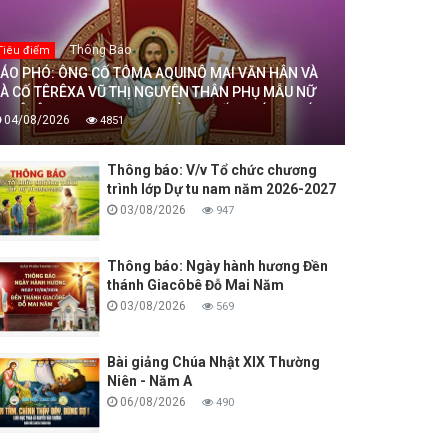
Thông Báo
Tiêu điểm
ÁO PHÓ: ÔNG CỐ TÔMA AQUINÔ MAI VĂN HÂN VÀ
À CỐ TÊRÊXA VŨ THỊ NGUYÊN THÂN PHỤ MẪU NỮ
U TÊRÊXA MAI THỊ THỊNH, DÒNG MẾN THÁNH GIÁ
04/08/2026
4851
HANH HOÁ ĐÃ AN NGHỈ TRONG CHÚA, NGÀY
4/08/2026
Thông báo: V/v Tổ chức chương
trình lớp Dự tu nam năm 2026-2027
03/08/2026
947
Thông báo: Ngày hành hương Đền
thánh Giacôbê Đỗ Mai Năm
03/08/2026
569
Bài giảng Chúa Nhật XIX Thường
Niên - Năm A
06/08/2026
490