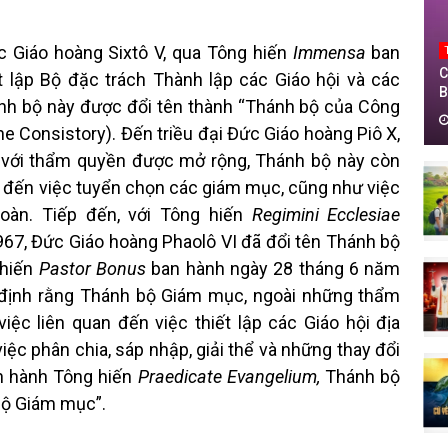
 Giáo hoàng Sixtô V, qua Tông hiến
Immensa
ban
C
 lập Bộ đặc trách Thành lập các Giáo hội và các
B
nh bộ này được đổi tên thành “Thánh bộ của Công
T
T
e Consistory). Đến triều đại Đức Giáo hoàng Piô X,
0
với thẩm quyền được mở rộng, Thánh bộ này còn
n đến việc tuyển chọn các giám mục, cũng như việc
đoàn. Tiếp đến, với Tông hiến
Regimini Ecclesiae
67, Đức Giáo hoàng Phaolô VI đã đổi tên Thánh bộ
 hiến
Pastor Bonus
ban hành ngày 28 tháng 6 năm
c định rằng Thánh bộ Giám mục, ngoài những thẩm
iệc liên quan đến việc thiết lập các Giáo hội địa
ệc phân chia, sáp nhập, giải thể và những thay đổi
an hành Tông hiến
Praedicate Evangelium,
Thánh bộ
Bộ Giám mục”.