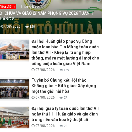
Thông Báo
Tiêu điểm
ỜI CHÚA VÀ GIÁO LÝ NĂM PHỤNG VỤ 2026 TUẦN II
HÁNG 8
07/08/2026
128
Đại hội Huấn giáo phục vụ Công
cuộc loan báo Tin Mừng toàn quốc
lần thứ VII - Khép lại trong hiệp
thông, mở ra một hướng đi mới cho
công cuộc huấn giáo Việt Nam
07/08/2026
159
Tuyên bố Chung kết Hội thảo
Khổng giáo – Kitô giáo: Xây dựng
một thế giới hài hòa
07/08/2026
27
Đại hội giáo lý toàn quốc lần thứ VII
ngày thứ III - Huấn giáo và gia đình
trong nền văn hoá kỹ thuật số
07/08/2026
22