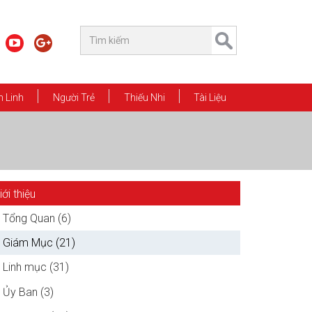
 Linh
Người Trẻ
Thiếu Nhi
Tài Liệu
iới thiệu
Tổng Quan (6)
Giám Mục (21)
Linh mục (31)
Ủy Ban (3)