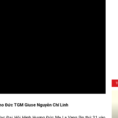
T
cho Đức TGM Giuse Nguyễn Chí Linh
Mạc Đại Hội Hành Hương Đức Mẹ La Vang lần thứ 31 vào