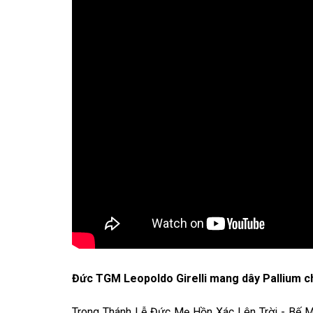
Đức TGM Leopoldo Girelli mang dây Pallium 
Trong Thánh Lễ Đức Mẹ Hồn Xác Lên Trời - Bế 