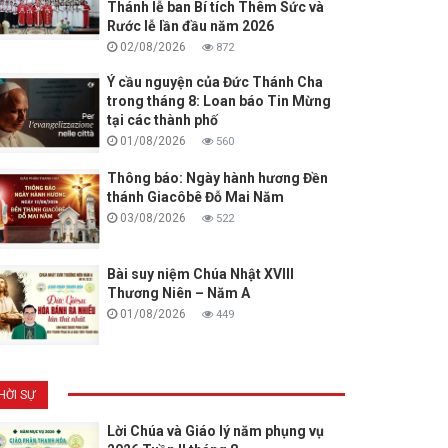
Thánh lễ ban Bí tích Thêm Sức và
Rước lễ lần đầu năm 2026
02/08/2026
872
Ý cầu nguyện của Đức Thánh Cha
trong tháng 8: Loan báo Tin Mừng
tại các thành phố
01/08/2026
560
Thông báo: Ngày hành hương Đền
thánh Giacôbê Đỗ Mai Năm
03/08/2026
522
Bài suy niệm Chúa Nhật XVIII
Thương Niên – Năm A
01/08/2026
449
HỜI SỰ
Lời Chúa và Giáo lý năm phụng vụ