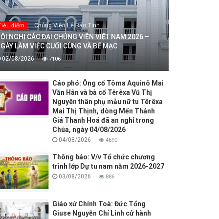
Chủng Viện Lê Bảo Tịnh
Tiêu điểm
ỘI NGHỊ CÁC ĐẠI CHỦNG VIỆN VIỆT NAM 2026 –
GÀY LÀM VIỆC CUỐI CÙNG VÀ BẾ MẠC
02/08/2026
7106
Cáo phó: Ông cố Tôma Aquinô Mai
Văn Hân và bà cố Têrêxa Vũ Thị
Nguyên thân phụ mẫu nữ tu Têrêxa
Mai Thị Thịnh, dòng Mến Thánh
Giá Thanh Hoá đã an nghỉ trong
Chúa, ngày 04/08/2026
04/08/2026
4690
Thông báo: V/v Tổ chức chương
trình lớp Dự tu nam năm 2026-2027
03/08/2026
886
Giáo xứ Chính Toà: Đức Tổng
Giuse Nguyễn Chí Linh cử hành