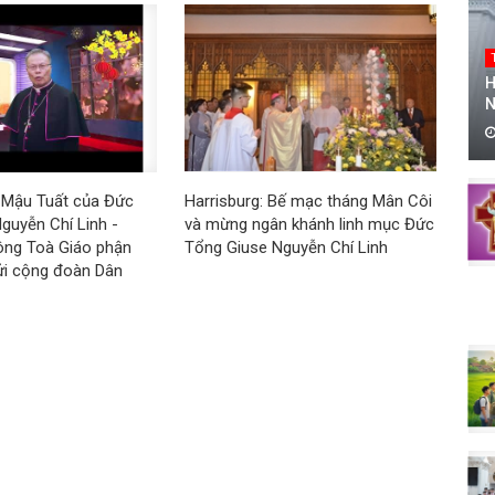
H
N
 Mậu Tuất của Đức
Harrisburg: Bế mạc tháng Mân Côi
guyễn Chí Linh -
và mừng ngân khánh linh mục Đức
ông Toà Giáo phận
Tổng Giuse Nguyễn Chí Linh
ửi cộng đoàn Dân