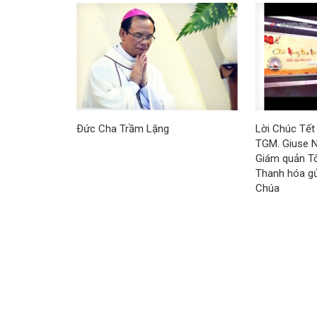
Ðức Cha Trầm Lặng
Lời Chúc Tết
TGM. Giuse N
Giám quản T
Thanh hóa g
Chúa