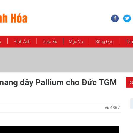
o
Hình Ảnh
Giáo Xứ
Mục Vụ
Sống Đạo
Tâm
 mang dây Pallium cho Đức TGM
G
4867