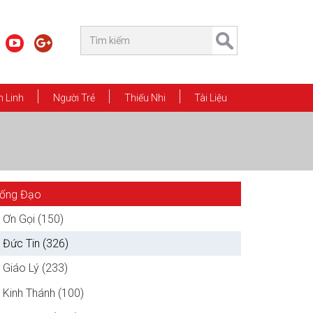
 Linh
Người Trẻ
Thiếu Nhi
Tài Liệu
ống Đạo
Ơn Gọi (150)
Đức Tin (326)
Giáo Lý (233)
Kinh Thánh (100)