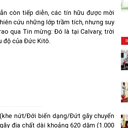
vẫn còn tiếp diễn, các tín hữu được mời
ghiên cứu những lớp trầm tích, nhưng suy
ao qua Tin mừng: Đó là tại Calvary, trời
u độ của Đức Kitô.
S
 (khe nứt/Đới biến dạng/Đứt gãy chuyển
 gãy địa chất dài khoảng 620 dặm (1.000