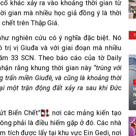
cố khác xảy ra vào khoảng thời gian từ
ời gian mà nhiều học giả đồng ý là thời
 chết trên Thập Giá.
T
 như nghiên cứu có ý nghĩa đặc biệt. Nó
 trị vị Giuđa và với giai đoạn mà nhiều
ăm 33 SCN. Theo báo cáo của tờ Daily
nhận rằng khung thời gian này
“trùng với
g trấn miền Giuđê, và cũng là khoảng thời
ại một trận động đất xảy ra sau khi Đức
H
N
ứt Biển Chết”
[1]
, nơi các mảng kiến tạo
ông phải là điều hiếm gặp ở đó. Các nhà
m tích được lấy tại khu vực Ein Gedi, nơi