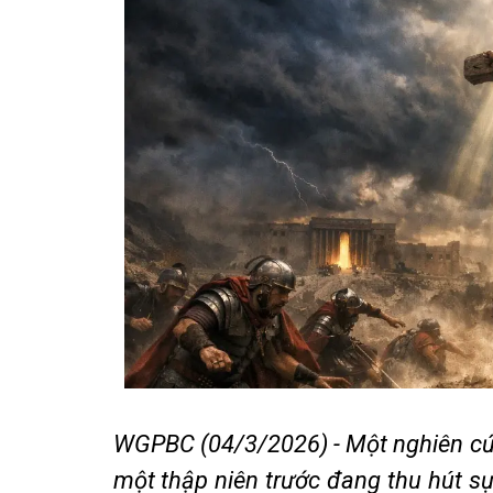
WGPBC (04/3/2026) - Một nghiên cứ
một thập niên trước đang thu hút sự