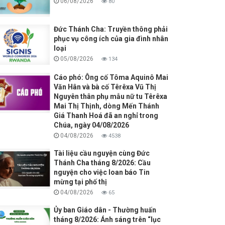
06/08/2026
80
Đức Thánh Cha: Truyền thông phải
phục vụ công ích của gia đình nhân
loại
05/08/2026
134
Cáo phó: Ông cố Tôma Aquinô Mai
Văn Hân và bà cố Têrêxa Vũ Thị
Nguyên thân phụ mẫu nữ tu Têrêxa
Mai Thị Thịnh, dòng Mến Thánh
Giá Thanh Hoá đã an nghỉ trong
Chúa, ngày 04/08/2026
04/08/2026
4538
Tài liệu cầu nguyện cùng Đức
Thánh Cha tháng 8/2026: Cầu
nguyện cho việc loan báo Tin
mừng tại phố thị
04/08/2026
65
Ủy ban Giáo dân - Thường huấn
tháng 8/2026: Ánh sáng trên “lục