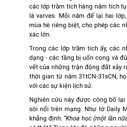
các lớp trầm tích hàng năm tích tụ
là varves. Mỗi năm để lại hai lớ
mùa hè riêng biệt, cho phép các 
xác lớn.
Trong các lớp trầm tích ấy, các 
dạng - các tầng bị uốn cong và đứ
vết của những trận động đất xảy r
thời gian từ năm 31tCN-31sCN, họ
với các sự kiện lịch sử.
Nghiên cứu này được công bố lại 
sôi nổi trên mạng. Như tờ Daily 
khẳng định:
“Khoa học (một lần nữ