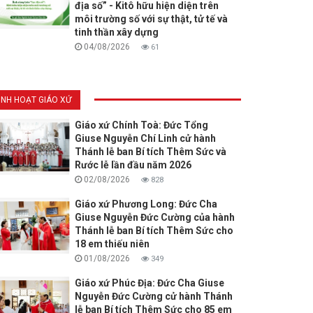
địa số” - Kitô hữu hiện diện trên
môi trường số với sự thật, tử tế và
tinh thần xây dựng
04/08/2026
61
INH HOẠT GIÁO XỨ
Giáo xứ Chính Toà: Đức Tổng
Giuse Nguyễn Chí Linh cử hành
Thánh lễ ban Bí tích Thêm Sức và
Rước lễ lần đầu năm 2026
02/08/2026
828
Giáo xứ Phương Long: Đức Cha
Giuse Nguyễn Đức Cường của hành
Thánh lễ ban Bí tích Thêm Sức cho
18 em thiếu niên
01/08/2026
349
Giáo xứ Phúc Địa: Đức Cha Giuse
Nguyễn Đức Cường cử hành Thánh
lễ ban Bí tích Thêm Sức cho 85 em