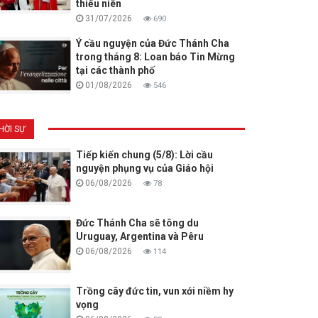
thiếu niên
31/07/2026
690
Ý cầu nguyện của Đức Thánh Cha
trong tháng 8: Loan báo Tin Mừng
tại các thành phố
01/08/2026
546
HỜI SỰ
Tiếp kiến chung (5/8): Lời cầu
nguyện phụng vụ của Giáo hội
06/08/2026
78
Đức Thánh Cha sẽ tông du
Uruguay, Argentina và Pêru
06/08/2026
114
Trồng cây đức tin, vun xới niềm hy
vọng