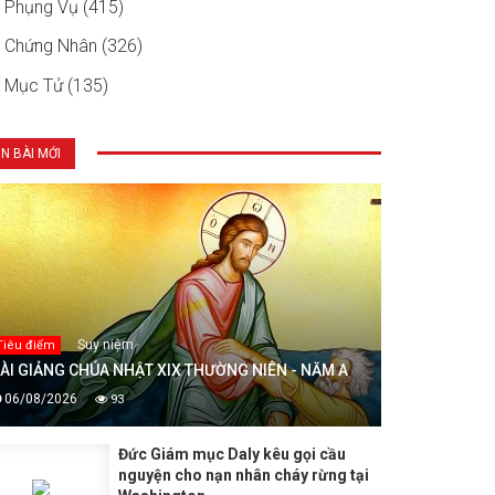
Phụng Vụ (415)
Chứng Nhân (326)
Mục Tử (135)
IN BÀI MỚI
Suy niệm
Tiêu điểm
ÀI GIẢNG CHÚA NHẬT XIX THƯỜNG NIÊN - NĂM A
06/08/2026
93
Đức Giám mục Daly kêu gọi cầu
nguyện cho nạn nhân cháy rừng tại