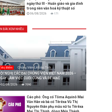
ngày thứ III - Huấn giáo và gia đình
trong nền văn hoá kỹ thuật số
06/08/2026
171
IN BÀI XEM NHIỀU
Chủng Viện Lê Bảo Tịnh
Tiêu điểm
ỘI NGHỊ CÁC ĐẠI CHỦNG VIỆN VIỆT NAM 2026 –
GÀY LÀM VIỆC CUỐI CÙNG VÀ BẾ MẠC
02/08/2026
7090
Cáo phó: Ông cố Tôma Aquinô Mai
Văn Hân và bà cố Têrêxa Vũ Thị
Nguyên thân phụ mẫu nữ tu Têrêxa
Mai Thị Thịnh, dòng Mến Thánh