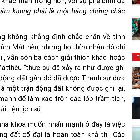
khác thận trọng hơn, với sự phê bình đã
 năm không phải là một bằng chứng chắc
g không khẳng định chắc chắn về tính
c âm Mátthêu, nhưng họ thừa nhận đó chỉ
l, vẫn còn ba cách giải thích khác: hoặc
T
átthêu “thực sự đã xảy ra như được ghi
n động đất gần đó đã được Thánh sử đưa
là một trận động đất không được ghi lại,
mạnh để làm xáo trộn các lớp trầm tích,
 liệu lịch sử.
 nhà khoa muốn nhấn mạnh ở đây là việc
ng đất cổ đại là hoàn toàn khả thi. Các