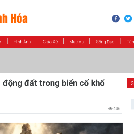
o
Hình Ảnh
Giáo Xứ
Mục Vụ
Sống Đạo
Tâm
 động đất trong biến cố khổ
S
436