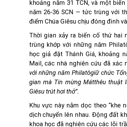
khoảng năm 31 TCN, và một biến 
năm 26-36 SCN — tức trùng với th
điểm Chúa Giêsu chịu đóng đinh và
Thời gian xảy ra biến cố thứ hai
trùng khớp với những năm Philatô
học giả đặt Thánh Giá, khoảng n
Mail, các nhà nghiên cứu đã xác 
với những năm Philatô
giữ chức Tổn
gian mà Tin mừng Mátthêu thuật l
Giêsu trút hơi thở”.
Khu vực này nằm dọc theo “khe n
dịch chuyển lên nhau. Động đất kh
khoa học đã nghiên cứu các lõi trầ