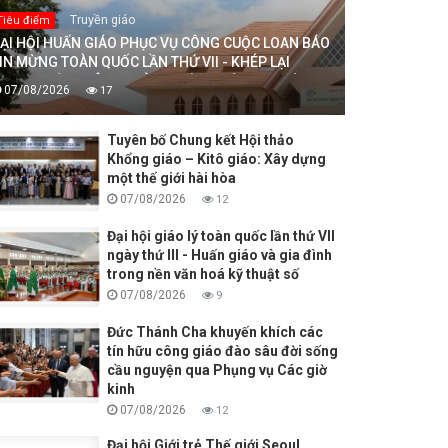
Truyền giáo
Tiêu điểm
ẠI HỘI HUẤN GIÁO PHỤC VỤ CÔNG CUỘC LOAN BÁO
IN MỪNG TOÀN QUỐC LẦN THỨ VII - KHÉP LẠI
RONG HIỆP THÔNG, MỞ RA MỘT HƯỚNG ĐI MỚI
07/08/2026
17
HO CÔNG CUỘC HUẤN GIÁO VIỆT NAM
Tuyên bố Chung kết Hội thảo
Khổng giáo – Kitô giáo: Xây dựng
một thế giới hài hòa
07/08/2026
12
Đại hội giáo lý toàn quốc lần thứ VII
ngày thứ III - Huấn giáo và gia đình
trong nền văn hoá kỹ thuật số
07/08/2026
9
Đức Thánh Cha khuyến khích các
tín hữu công giáo đào sâu đời sống
cầu nguyện qua Phụng vụ Các giờ
kinh
07/08/2026
12
Đại hội Giới trẻ Thế giới Seoul