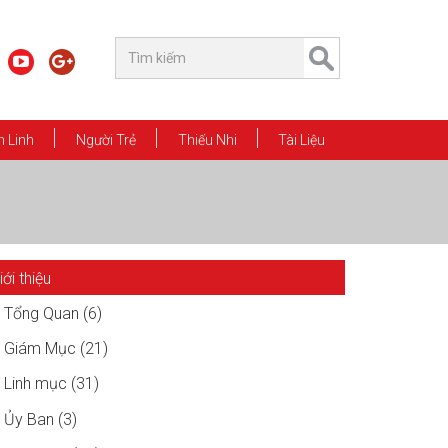
 Linh
Người Trẻ
Thiếu Nhi
Tài Liệu
iới thiệu
Tổng Quan (6)
Giám Mục (21)
Linh mục (31)
Ủy Ban (3)