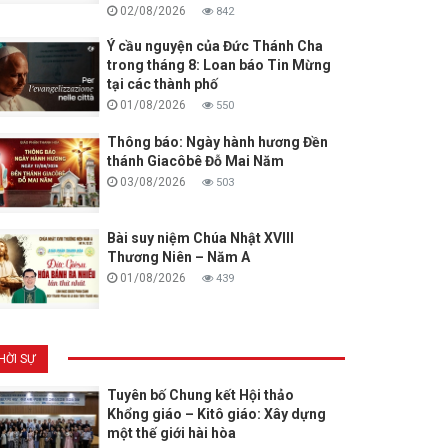
02/08/2026
842
Ý cầu nguyện của Đức Thánh Cha
trong tháng 8: Loan báo Tin Mừng
tại các thành phố
01/08/2026
550
Thông báo: Ngày hành hương Đền
thánh Giacôbê Đỗ Mai Năm
03/08/2026
503
Bài suy niệm Chúa Nhật XVIII
Thương Niên – Năm A
01/08/2026
439
HỜI SỰ
Tuyên bố Chung kết Hội thảo
Khổng giáo – Kitô giáo: Xây dựng
một thế giới hài hòa