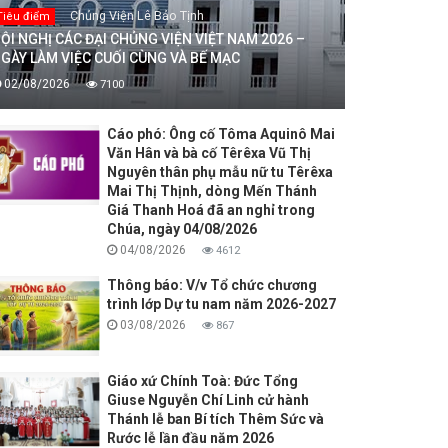
Chủng Viện Lê Bảo Tịnh
Tiêu điểm
ỘI NGHỊ CÁC ĐẠI CHỦNG VIỆN VIỆT NAM 2026 –
GÀY LÀM VIỆC CUỐI CÙNG VÀ BẾ MẠC
02/08/2026
7100
Cáo phó: Ông cố Tôma Aquinô Mai
Văn Hân và bà cố Têrêxa Vũ Thị
Nguyên thân phụ mẫu nữ tu Têrêxa
Mai Thị Thịnh, dòng Mến Thánh
Giá Thanh Hoá đã an nghỉ trong
Chúa, ngày 04/08/2026
04/08/2026
4612
Thông báo: V/v Tổ chức chương
trình lớp Dự tu nam năm 2026-2027
03/08/2026
867
Giáo xứ Chính Toà: Đức Tổng
Giuse Nguyễn Chí Linh cử hành
Thánh lễ ban Bí tích Thêm Sức và
Rước lễ lần đầu năm 2026