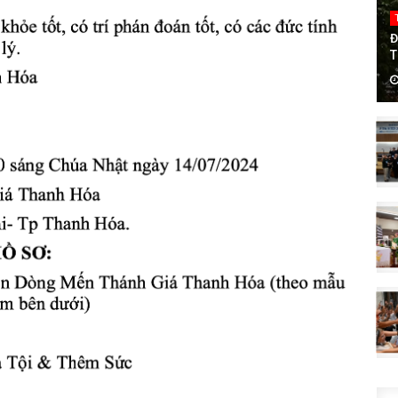
Đ
T
T
C