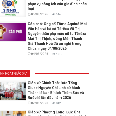
phục vụ công ích của gia đình nhân
loại
05/08/2026
144
Cáo phó: Ông cố Tôma Aquinô Mai
Văn Hân và bà cố Têrêxa Vũ Thị
Nguyên thân phụ mẫu nữ tu Têrêxa
Mai Thị Thịnh, dòng Mến Thánh
Giá Thanh Hoá đã an nghỉ trong
Chúa, ngày 04/08/2026
04/08/2026
4612
INH HOẠT GIÁO XỨ
Giáo xứ Chính Toà: Đức Tổng
Giuse Nguyễn Chí Linh cử hành
Thánh lễ ban Bí tích Thêm Sức và
Rước lễ lần đầu năm 2026
02/08/2026
842
Giáo xứ Phương Long: Đức Cha