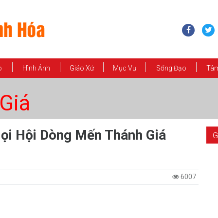
o
Hình Ảnh
Giáo Xứ
Mục Vụ
Sống Đạo
Tâm
Giá
ọi Hội Dòng Mến Thánh Giá
G
6007