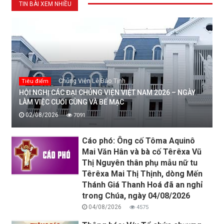
TIN BÀI XEM NHIỀU
Chủng Viện Lê Bảo Tịnh
Tiêu điểm
HỘI NGHỊ CÁC ĐẠI CHỦNG VIỆN VIỆT NAM 2026 – NGÀY
LÀM VIỆC CUỐI CÙNG VÀ BẾ MẠC
02/08/2026
7091
Cáo phó: Ông cố Tôma Aquinô
Mai Văn Hân và bà cố Têrêxa Vũ
Thị Nguyên thân phụ mẫu nữ tu
Têrêxa Mai Thị Thịnh, dòng Mến
Thánh Giá Thanh Hoá đã an nghỉ
trong Chúa, ngày 04/08/2026
04/08/2026
4575