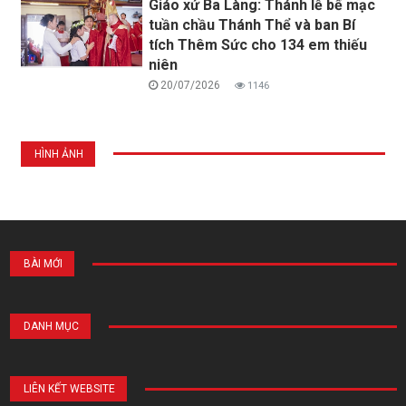
Giáo xứ Ba Làng: Thánh lễ bế mạc
tuần chầu Thánh Thể và ban Bí
tích Thêm Sức cho 134 em thiếu
niên
20/07/2026
1146
HÌNH ẢNH
BÀI MỚI
DANH MỤC
LIÊN KẾT WEBSITE