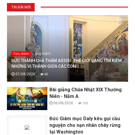
TIN BÀI MỚI
Suy niệm
Tiêu điểm
ĐỨC THÁNH CHA THĂM ASSISI: THẾ GIỚI ĐANG TÌM KIẾM
NHỮNG VỊ THÁNH GIỮA CÁC CON
07/08/2026
60
Bài giảng Chúa Nhật XIX Thường
Niên - Năm A
06/08/2026
103
Đức Giám mục Daly kêu gọi cầu
nguyện cho nạn nhân cháy rừng
tại Washington