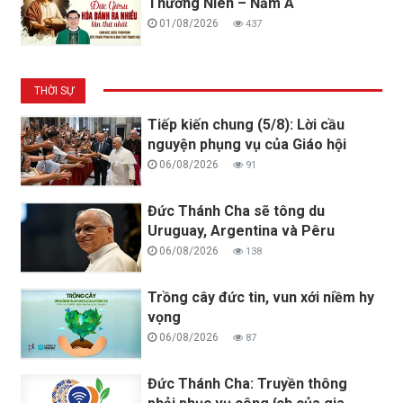
Thương Niên – Năm A
01/08/2026
437
THỜI SỰ
Tiếp kiến chung (5/8): Lời cầu
nguyện phụng vụ của Giáo hội
06/08/2026
91
Đức Thánh Cha sẽ tông du
Uruguay, Argentina và Pêru
06/08/2026
138
Trồng cây đức tin, vun xới niềm hy
vọng
06/08/2026
87
Đức Thánh Cha: Truyền thông