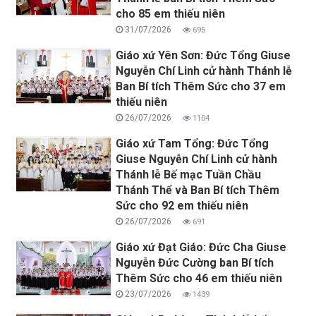
cho 85 em thiếu niên
31/07/2026
695
Giáo xứ Yên Sơn: Đức Tổng Giuse
Nguyễn Chí Linh cử hành Thánh lễ
Ban Bí tích Thêm Sức cho 37 em
thiếu niên
26/07/2026
1104
Giáo xứ Tam Tổng: Đức Tổng
Giuse Nguyễn Chí Linh cử hành
Thánh lễ Bế mạc Tuần Chầu
Thánh Thể và Ban Bí tích Thêm
Sức cho 92 em thiếu niên
26/07/2026
691
Giáo xứ Đạt Giáo: Đức Cha Giuse
Nguyễn Đức Cường ban Bí tích
Thêm Sức cho 46 em thiếu niên
23/07/2026
1439