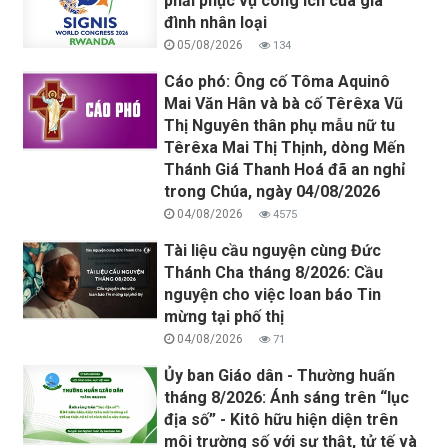
phải phục vụ công ích của gia
đình nhân loại
05/08/2026
134
Cáo phó: Ông cố Tôma Aquinô
Mai Văn Hân và bà cố Têrêxa Vũ
Thị Nguyên thân phụ mẫu nữ tu
Têrêxa Mai Thị Thịnh, dòng Mến
Thánh Giá Thanh Hoá đã an nghỉ
trong Chúa, ngày 04/08/2026
04/08/2026
4575
Tài liệu cầu nguyện cùng Đức
Thánh Cha tháng 8/2026: Cầu
nguyện cho việc loan báo Tin
mừng tại phố thị
04/08/2026
71
Ủy ban Giáo dân - Thường huấn
tháng 8/2026: Ánh sáng trên “lục
địa số” - Kitô hữu hiện diện trên
môi trường số với sự thật, tử tế và