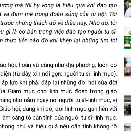
ường mà tôi hy vọng là hiệu quả khi đào tạo
t và đam mê trong đoàn sủng của tu hội. Tôi
 trước những thách đố về điều này. Nhờ đó, tôi
u gì là cơ bản trong việc đào tạo người tu sĩ-
m thực tiễn nào đó khi khép lại những tìm tòi
áo hội, hoàn vũ cũng như địa phương, luôn có
iện (từ đây, xin nói gọn: người tu sĩ-linh mục).
 áp lực khi phải đáp lại những đòi hỏi của đời
của Giám mục cho linh mục đoàn trong giáo
háng như nằm ngay nơi người tu sĩ-linh mục, vì
iáo hội, đang khi đó, đời linh mục gắn liền với
làm sáng tỏ căn tính của người tu sĩ-linh mục.
hong phú và hiệu quả nếu căn tính không rõ