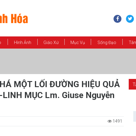
o
Hình Ảnh
Giáo Xứ
Mục Vụ
Sống Đạo
Tâm
HÁ MỘT LỐI ĐƯỜNG HIỆU QUẢ
T
-LINH MỤC Lm. Giuse Nguyễn
1491