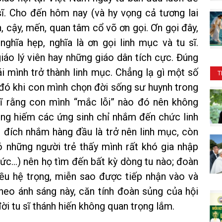
ĩ. Cho đến hôm nay (và hy vọng cả tương lai
n, cậy, mến, quan tâm cổ võ ơn gọi. Ơn gọi đây,
ghĩa hẹp, nghĩa là ơn gọi linh mục và tu sĩ.
iáo lý viên hay những giáo dân tích cực. Đúng
i mình trở thành linh mục. Chẳng lạ gì một số
T
ó khi con mình chọn đời sống sư huynh trong
hĩ rằng con mình “mắc lỗi” nào đó nên không
ng hiếm các ứng sinh chỉ nhắm đến chức linh
ì đích nhắm hàng đầu là trở nên linh mục, còn
 có những người trẻ thấy mình rất khó gia nhập
 thức…) nên họ tìm đến bất kỳ dòng tu nào; đoàn
ều hệ trọng, miễn sao được tiếp nhận vào và
Theo ánh sáng này, căn tính đoàn sủng của hội
i tu sĩ thánh hiến không quan trọng lắm.