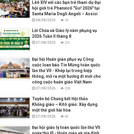
Lêô XIV với các bạn trẻ tham dự Đại
hội giới trẻ Phanxicô "Go! 2026" tại
Santa Maria Degli Angeli – Assisi
08/08/2026
33
Lời Chúa và Giáo lý năm phụng vụ
2026 Tuần II tháng 8
07/08/2026
221
Đại hội Huấn giáo phục vụ Công
cuộc loan báo Tin Mừng toàn quốc
lần thứ VII - Khép lại trong hiệp
thông, mở ra một hướng đi mới cho
công cuộc huấn giáo Việt Nam
07/08/2026
228
Tuyên bố Chung kết Hội thảo
Khổng giáo – Kitô giáo: Xây dựng
một thế giới hài hòa
07/08/2026
40
Đại hội giáo lý toàn quốc lần thứ VII
ngày thứ III - Huấn giáo và gia đình