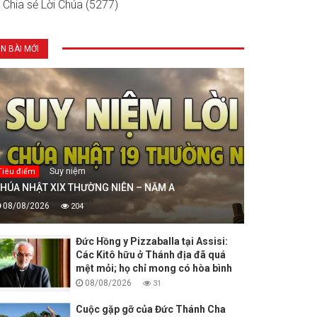
Chia sẻ Lời Chúa (5277)
IN BÀI MỚI
Suy niệm
Tiêu điểm
HÚA NHẬT XIX THƯỜNG NIÊN – NĂM A
08/08/2026
204
Đức Hồng y Pizzaballa tại Assisi:
Các Kitô hữu ở Thánh địa đã quá
mệt mỏi; họ chỉ mong có hòa bình
08/08/2026
31
Cuộc gặp gỡ của Đức Thánh Cha