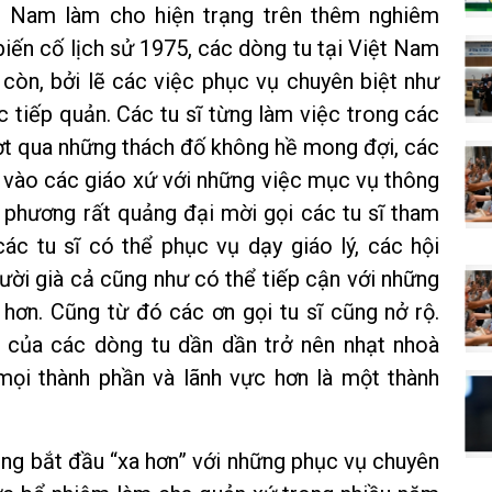
t Nam làm cho hiện trạng trên thêm nghiêm
 biến cố lịch sử 1975, các dòng tu tại Việt Nam
 còn, bởi lẽ các việc phục vụ chuyên biệt như
 tiếp quản. Các tu sĩ từng làm việc trong các
ượt qua những thách đố không hề mong đợi, các
h vào các giáo xứ với những việc mục vụ thông
phương rất quảng đại mời gọi các tu sĩ tham
các tu sĩ có thể phục vụ dạy giáo lý, các hội
ời già cả cũng như có thể tiếp cận với những
 hơn. Cũng từ đó các ơn gọi tu sĩ cũng nở rộ.
i của các dòng tu dần dần trở nên nhạt nhoà
mọi thành phần và lãnh vực hơn là một thành
cũng bắt đầu “xa hơn” với những phục vụ chuyên