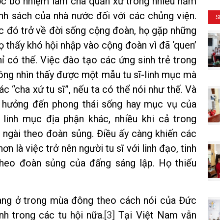
ược bổ nhiệm làm cha quản xứ trong nhiều năm
ính sách của nhà nước đối với các chủng viện.
S
mục đó trở về đời sống cộng đoàn, họ gặp những
ọ thấy khó hội nhập vào cộng đoàn vì đã ‘quen’
ỉ có thế. Việc đào tạo các ứng sinh trẻ trong
ông nhìn thấy được một mẫu tu sĩ-linh mục mà
c “cha xứ tu sĩ”, nếu ta có thể nói như thế. Và
h hưởng đến phong thái sống hay mục vụ của
linh mục địa phận khác, nhiều khi cả trong
a ngài theo đoàn sủng. Điều ấy càng khiến các
ơn là việc trở nên người tu sĩ với linh đạo, tinh
theo đoàn sủng của đấng sáng lập. Họ thiếu
đang ở trong mùa đông theo cách nói của Đức
h trong các tu hội nữa.
[3]
Tại Việt Nam vẫn