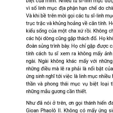
biệt của mình. Nhiều tu sĩ-linh mục đ
vì số linh mục địa phận hạn chế do ch
Và khi bề trên mời gọi các tu sĩ-linh 
trục trặc và khủng hoảng về căn tính. H
kiểu sống của một cha xứ rồi. Không ch
các hội dòng cũng gặp thách đố. Họ kh
đoàn sủng trình bày. Họ chỉ gặp được cá
tính cách tu sĩ xem ra không mấy ản
ngài. Ngài không khác mấy với những 
những điều mà lẽ ra phải là nổi bật củ
ứng sinh nghĩ tới việc là linh mục nhiều h
thần và phong thái mục vụ biệt loại 
những mẫu gương cần thiết.
Như đã nói ở trên, ơn gọi thánh hiến 
Gioan Phaolô II. Không có mấy ứng sin