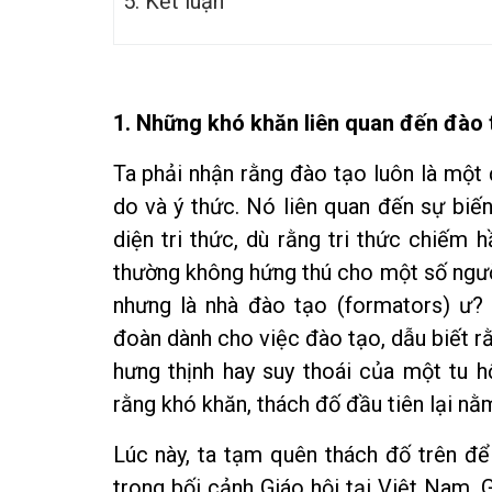
5. Kết luận
1. Những khó khăn liên quan đến đào t
Ta phải nhận rằng đào tạo luôn là một
do và ý thức. Nó liên quan đến sự biến
diện tri thức, dù rằng tri thức chiếm 
thường không hứng thú cho một số ngườ
nhưng là nhà đào tạo (formators) ư?
đoàn dành cho việc đào tạo, dẫu biết r
hưng thịnh hay suy thoái của một tu hộ
rằng khó khăn, thách đố đầu tiên lại nằ
Lúc này, ta tạm quên thách đố trên để
trong bối cảnh Giáo hội tại Việt Nam. 