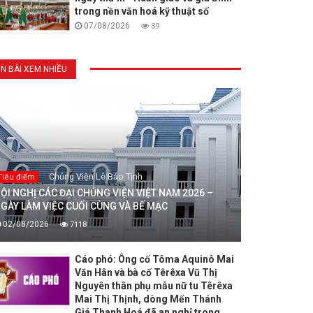
trong nền văn hoá kỹ thuật số
07/08/2026
39
IN BÀI XEM NHIỀU
Chủng Viện Lê Bảo Tịnh
Tiêu điểm
ỘI NGHỊ CÁC ĐẠI CHỦNG VIỆN VIỆT NAM 2026 –
GÀY LÀM VIỆC CUỐI CÙNG VÀ BẾ MẠC
02/08/2026
7118
Cáo phó: Ông cố Tôma Aquinô Mai
Văn Hân và bà cố Têrêxa Vũ Thị
Nguyên thân phụ mẫu nữ tu Têrêxa
Mai Thị Thịnh, dòng Mến Thánh
Giá Thanh Hoá đã an nghỉ trong