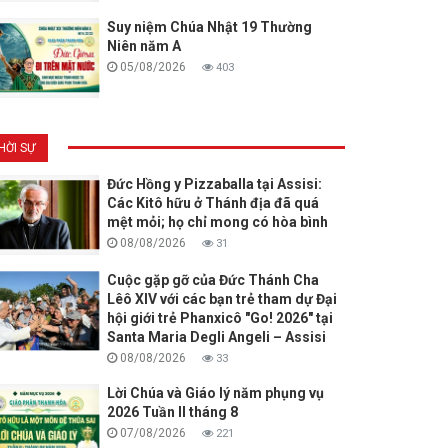
Suy niệm Chúa Nhật 19 Thường
Niên năm A
05/08/2026
403
HỜI SỰ
Đức Hồng y Pizzaballa tại Assisi:
Các Kitô hữu ở Thánh địa đã quá
mệt mỏi; họ chỉ mong có hòa bình
08/08/2026
31
Cuộc gặp gỡ của Đức Thánh Cha
Lêô XIV với các bạn trẻ tham dự Đại
hội giới trẻ Phanxicô "Go! 2026" tại
Santa Maria Degli Angeli – Assisi
08/08/2026
33
Lời Chúa và Giáo lý năm phụng vụ
2026 Tuần II tháng 8
07/08/2026
221