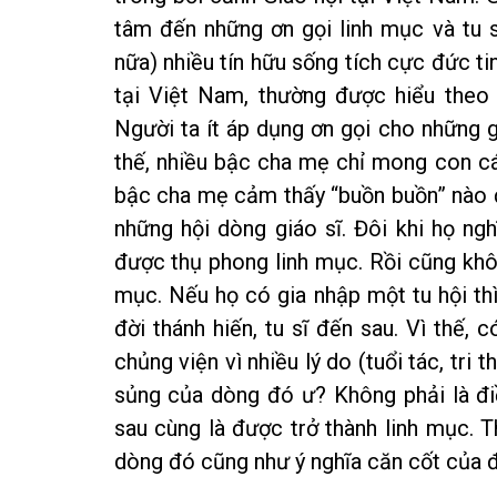
tâm đến những ơn gọi linh mục và tu s
nữa) nhiều tín hữu sống tích cực đức ti
tại Việt Nam, thường được hiểu theo n
Người ta ít áp dụng ơn gọi cho những g
thế, nhiều bậc cha mẹ chỉ mong con cá
bậc cha mẹ cảm thấy “buồn buồn” nào đ
những hội dòng giáo sĩ. Đôi khi họ ng
được thụ phong linh mục. Rồi cũng khô
mục. Nếu họ có gia nhập một tu hội th
đời thánh hiến, tu sĩ đến sau. Vì thế,
chủng viện vì nhiều lý do (tuổi tác, tri
sủng của dòng đó ư? Không phải là đi
sau cùng là được trở thành linh mục. 
dòng đó cũng như ý nghĩa căn cốt của đờ