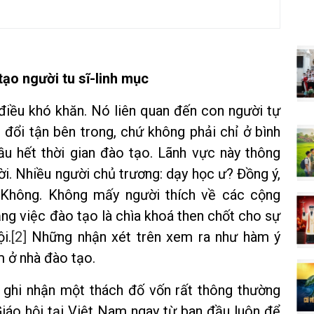
ạo người tu sĩ-linh mục
 điều khó khăn. Nó liên quan đến con người tự
 đổi tận bên trong, chứ không phải chỉ ở bình
hầu hết thời gian đào tạo. Lãnh vực này thông
i. Nhiều người chủ trương: dạy học ư? Đồng ý,
 Không. Không mấy người thích về các cộng
ằng việc đào tạo là chìa khoá then chốt cho sự
i.
[2]
Những nhận xét trên xem ra như hàm ý
m ở nhà đào tạo.
 ghi nhận một thách đố vốn rất thông thường
Giáo hội tại Việt Nam ngay từ ban đầu luôn để