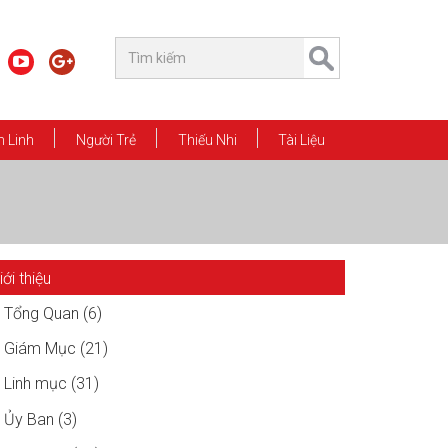
 Linh
Người Trẻ
Thiếu Nhi
Tài Liệu
iới thiệu
Tổng Quan (6)
Giám Mục (21)
Linh mục (31)
Ủy Ban (3)