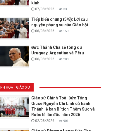
kinh
07/08/2026
33
Tiếp kiến chung (5/8): Lời cầu
nguyện phụng vụ của Giáo hội
06/08/2026
159
Đức Thánh Cha sẽ tông du
Uruguay, Argentina và Pêru
06/08/2026
208
INH HOẠT GIÁO XỨ
Giáo xứ Chính Toà: Đức Tổng
Giuse Nguyễn Chí Linh cử hành
Thánh lễ ban Bí tích Thêm Sức và
Rước lễ lần đầu năm 2026
02/08/2026
901
Giáo xứ Phương Long: Đức Cha