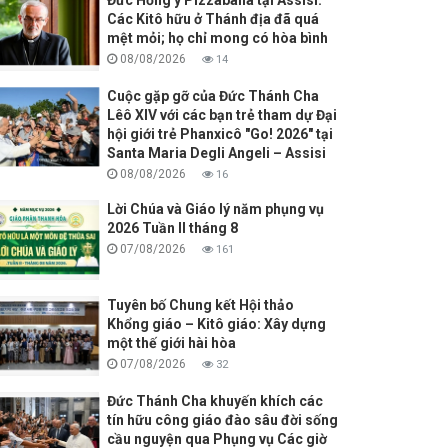
Các Kitô hữu ở Thánh địa đã quá
mệt mỏi; họ chỉ mong có hòa bình
08/08/2026
14
Cuộc gặp gỡ của Đức Thánh Cha
Lêô XIV với các bạn trẻ tham dự Đại
hội giới trẻ Phanxicô "Go! 2026" tại
Santa Maria Degli Angeli – Assisi
08/08/2026
16
Lời Chúa và Giáo lý năm phụng vụ
2026 Tuần II tháng 8
07/08/2026
161
Tuyên bố Chung kết Hội thảo
Khổng giáo – Kitô giáo: Xây dựng
một thế giới hài hòa
07/08/2026
32
Đức Thánh Cha khuyến khích các
tín hữu công giáo đào sâu đời sống
cầu nguyện qua Phụng vụ Các giờ