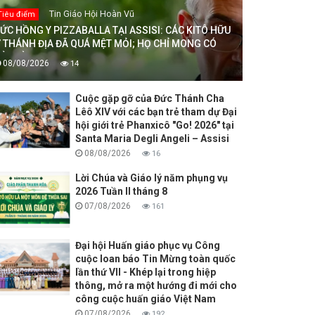
Tin Giáo Hội Hoàn Vũ
Tiêu điểm
ỨC HỒNG Y PIZZABALLA TẠI ASSISI: CÁC KITÔ HỮU
 THÁNH ĐỊA ĐÃ QUÁ MỆT MỎI; HỌ CHỈ MONG CÓ
ÒA BÌNH
08/08/2026
14
Cuộc gặp gỡ của Đức Thánh Cha
Lêô XIV với các bạn trẻ tham dự Đại
hội giới trẻ Phanxicô "Go! 2026" tại
Santa Maria Degli Angeli – Assisi
08/08/2026
16
Lời Chúa và Giáo lý năm phụng vụ
2026 Tuần II tháng 8
07/08/2026
161
Đại hội Huấn giáo phục vụ Công
cuộc loan báo Tin Mừng toàn quốc
lần thứ VII - Khép lại trong hiệp
thông, mở ra một hướng đi mới cho
công cuộc huấn giáo Việt Nam
07/08/2026
192