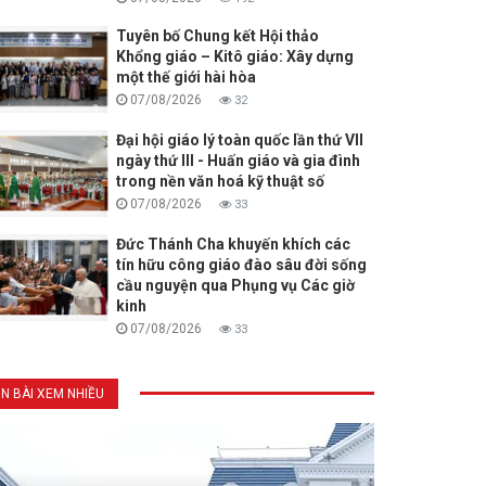
Tuyên bố Chung kết Hội thảo
Khổng giáo – Kitô giáo: Xây dựng
một thế giới hài hòa
07/08/2026
32
Đại hội giáo lý toàn quốc lần thứ VII
ngày thứ III - Huấn giáo và gia đình
trong nền văn hoá kỹ thuật số
07/08/2026
33
Đức Thánh Cha khuyến khích các
tín hữu công giáo đào sâu đời sống
cầu nguyện qua Phụng vụ Các giờ
kinh
07/08/2026
33
IN BÀI XEM NHIỀU