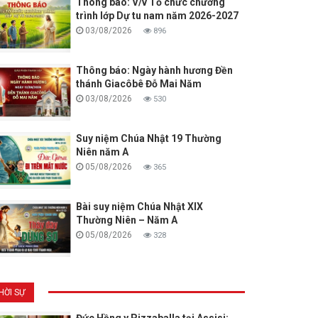
Thông báo: V/v Tổ chức chương
trình lớp Dự tu nam năm 2026-2027
03/08/2026
896
Thông báo: Ngày hành hương Đền
thánh Giacôbê Đỗ Mai Năm
03/08/2026
530
Suy niệm Chúa Nhật 19 Thường
Niên năm A
05/08/2026
365
Bài suy niệm Chúa Nhật XIX
Thường Niên – Năm A
05/08/2026
328
HỜI SỰ
Đức Hồng y Pizzaballa tại Assisi: