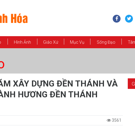
o
Hình Ảnh
Giáo Xứ
Mục Vụ
Sống Đạo
Tâm
o
NĂM XÂY DỰNG ĐỀN THÁNH VÀ
G
ÀNH HƯƠNG ĐỀN THÁNH
3561