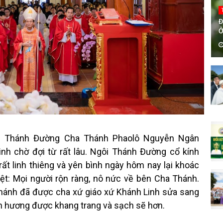
Đ
Ở
H
i Thánh Đường Cha Thánh Phaolô Nguyễn Ngân
nh chờ đợi từ rất lâu. Ngôi Thánh Đường cổ kính
t linh thiêng và yên bình ngày hôm nay lại khoác
ệt: Mọi người rộn ràng, nô nức về bên Cha Thánh.
hánh đã được cha xứ giáo xứ Khánh Linh sửa sang
nh hương được khang trang và sạch sẽ hơn.