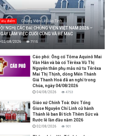
Chủng Viện Lê Bảo Tịnh
Tiêu điểm
ỘI NGHỊ CÁC ĐẠI CHỦNG VIỆN VIỆT NAM 2026 –
GÀY LÀM VIỆC CUỐI CÙNG VÀ BẾ MẠC
02/08/2026
7115
Cáo phó: Ông cố Tôma Aquinô Mai
Văn Hân và bà cố Têrêxa Vũ Thị
Nguyên thân phụ mẫu nữ tu Têrêxa
Mai Thị Thịnh, dòng Mến Thánh
Giá Thanh Hoá đã an nghỉ trong
Chúa, ngày 04/08/2026
04/08/2026
4753
Giáo xứ Chính Toà: Đức Tổng
Giuse Nguyễn Chí Linh cử hành
Thánh lễ ban Bí tích Thêm Sức và
Rước lễ lần đầu năm 2026
02/08/2026
901