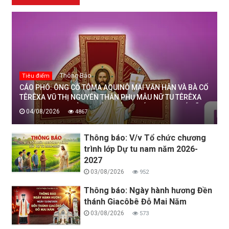
Thông Báo
Tiêu điểm
CÁO PHÓ: ÔNG CỐ TÔMA AQUINÔ MAI VĂN HÂN VÀ BÀ CỐ
TÊRÊXA VŨ THỊ NGUYÊN THÂN PHỤ MẪU NỮ TU TÊRÊXA
MAI THỊ THỊNH, DÒNG MẾN THÁNH GIÁ THANH HOÁ ĐÃ
04/08/2026
4867
AN NGHỈ TRONG CHÚA, NGÀY 04/08/2026
Thông báo: V/v Tổ chức chương
trình lớp Dự tu nam năm 2026-
2027
03/08/2026
952
Thông báo: Ngày hành hương Đền
thánh Giacôbê Đỗ Mai Năm
03/08/2026
573