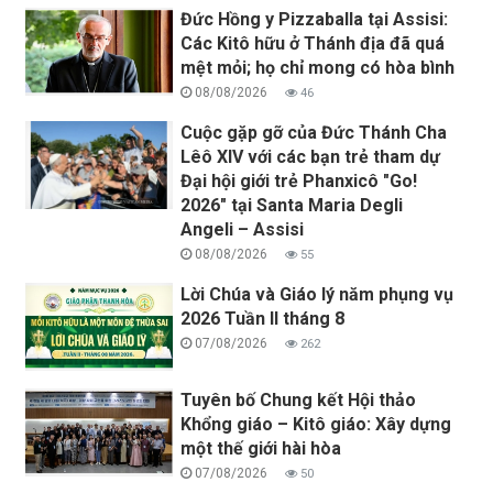
Đức Hồng y Pizzaballa tại Assisi:
Các Kitô hữu ở Thánh địa đã quá
mệt mỏi; họ chỉ mong có hòa bình
08/08/2026
46
Cuộc gặp gỡ của Đức Thánh Cha
Lêô XIV với các bạn trẻ tham dự
Đại hội giới trẻ Phanxicô "Go!
2026" tại Santa Maria Degli
Angeli – Assisi
08/08/2026
55
Lời Chúa và Giáo lý năm phụng vụ
2026 Tuần II tháng 8
07/08/2026
262
Tuyên bố Chung kết Hội thảo
Khổng giáo – Kitô giáo: Xây dựng
một thế giới hài hòa
07/08/2026
50