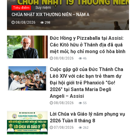
Suy niệm
Tiêu điểm
CHÚA NHẬT XIX THƯỜNG NIÊN – NĂM A
08/08/2026
298
Đức Hồng y Pizzaballa tại Assisi:
Các Kitô hữu ở Thánh địa đã quá
mệt mỏi; họ chỉ mong có hòa bình
08/08/2026
46
Cuộc gặp gỡ của Đức Thánh Cha
Lêô XIV với các bạn trẻ tham dự
Đại hội giới trẻ Phanxicô "Go!
2026" tại Santa Maria Degli
Angeli – Assisi
08/08/2026
55
Lời Chúa và Giáo lý năm phụng vụ
2026 Tuần II tháng 8
07/08/2026
262