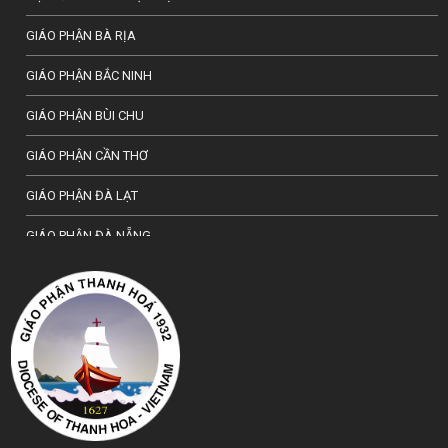
GIÁO PHẬN BÀ RỊA
GIÁO PHẬN BẮC NINH
GIÁO PHẬN BÙI CHU
GIÁO PHẬN CẦN THƠ
GIÁO PHẬN ĐÀ LẠT
GIÁO PHẬN ĐÀ NẴNG
TỔNG GIÁO PHẬN HÀ NỘI
GIÁO PHẬN HẢI PHÒNG
TỔNG GIÁO PHẬN HUẾ
GIÁO PHẬN HƯNG HOÁ
GIÁO PHẬN KON TUM