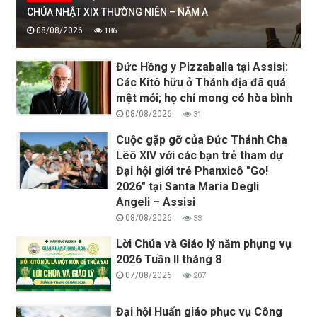
CHÚA NHẬT XIX THƯỜNG NIÊN – NĂM A
08/08/2026
186
Đức Hồng y Pizzaballa tại Assisi:
Các Kitô hữu ở Thánh địa đã quá
mệt mỏi; họ chỉ mong có hòa bình
08/08/2026
31
Cuộc gặp gỡ của Đức Thánh Cha
Lêô XIV với các bạn trẻ tham dự
Đại hội giới trẻ Phanxicô "Go!
2026" tại Santa Maria Degli
Angeli – Assisi
08/08/2026
33
Lời Chúa và Giáo lý năm phụng vụ
2026 Tuần II tháng 8
07/08/2026
207
Đại hội Huấn giáo phục vụ Công