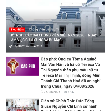
Chủng Viện Lê Bảo Tịnh
Tiêu điểm
HỘI NGHỊ CÁC ĐẠI CHỦNG VIỆN VIỆT NAM 2026 – NGÀY
LÀM VIỆC CUỐI CÙNG VÀ BẾ MẠC
02/08/2026
7118
Cáo phó: Ông cố Tôma Aquinô
Mai Văn Hân và bà cố Têrêxa Vũ
Thị Nguyên thân phụ mẫu nữ tu
Têrêxa Mai Thị Thịnh, dòng Mến
Thánh Giá Thanh Hoá đã an nghỉ
trong Chúa, ngày 04/08/2026
04/08/2026
4796
Giáo xứ Chính Toà: Đức Tổng
Giuse Nguyễn Chí Linh cử hành