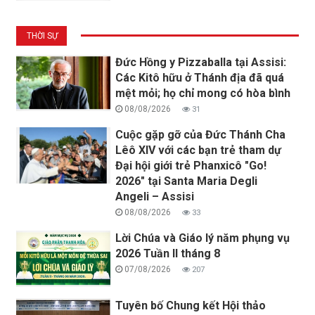
THỜI SỰ
Đức Hồng y Pizzaballa tại Assisi:
Các Kitô hữu ở Thánh địa đã quá
mệt mỏi; họ chỉ mong có hòa bình
08/08/2026
31
Cuộc gặp gỡ của Đức Thánh Cha
Lêô XIV với các bạn trẻ tham dự
Đại hội giới trẻ Phanxicô "Go!
2026" tại Santa Maria Degli
Angeli – Assisi
08/08/2026
33
Lời Chúa và Giáo lý năm phụng vụ
2026 Tuần II tháng 8
07/08/2026
207
Tuyên bố Chung kết Hội thảo