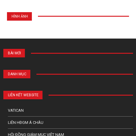
HÌNH ẢNH
BÀI MỚI
DANH MỤC
LIÊN KẾT WEBSITE
VATICAN
LIÊN HĐGM Á CHÂU
HỘI ĐỒNG GIÁM MỤC VIỆT NAM