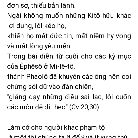
đơn sơ, thiếu bản lãnh.
Ngài không muốn những Kitô hữu khác
lợi dụng, lôi kéo họ,
khiến họ mất đức tin, mất niềm hy vọng
và mất lòng yêu mến.
Trong bài diễn từ cuối cho các kỳ mục
của Êphêsô ở Mi-lê-tô,
thánh Phaolô đã khuyên các ông nên coi
chừng sói dữ vào đàn chiên,
“giảng dạy những điều sai lạc, lôi cuốn
các môn đệ đi theo” (Cv 20,30).
Làm cớ cho người khác phạm tội
là một tội chúng ta ít để ý và ít xưng thú.