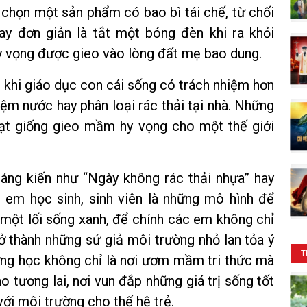
 chọn một sản phẩm có bao bì tái chế, từ chối
hay đơn giản là tắt một bóng đèn khi ra khỏi
 vọng được gieo vào lòng đất mẹ bao dung.
g khi giáo dục con cái sống có trách nhiệm hơn
iệm nước hay phân loại rác thải tại nhà. Những
ạt giống gieo mầm hy vọng cho một thế giới
áng kiến như “Ngày không rác thải nhựa” hay
 em học sinh, sinh viên là những mô hình để
 một lối sống xanh, để chính các em không chỉ
 thành những sứ giả môi trường nhỏ lan tỏa ý
T
ường học không chỉ là nơi ươm mầm tri thức mà
o tương lai, nơi vun đắp những giá trị sống tốt
với môi trường cho thế hệ trẻ.