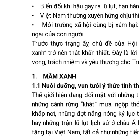
• Biến đổi khí hậu gây ra lũ lụt, hạn hán
• Việt Nam thường xuyên hứng chịu thiên
• Môi trường xã hội cũng bị xâm hại: 
ngại của con người.
Trước thực trạng ấy, chủ đề của Hộ
xanh” trở nên thật khẩn thiết. Đây là lờ
vọng, trách nhiệm và yêu thương cho Trá
1. MẦM XANH
1.1 Nuôi dưỡng, vun tưới ý thức tinh t
Thế giới hiện đang đối mặt với những 
những cánh rừng “khát” mưa, ngộp thở
khắp nơi, những đợt nắng nóng kỷ lục 
hay những trận lũ lụt lịch sử ở châu Á
tăng tại Việt Nam, tất cả như những tiến