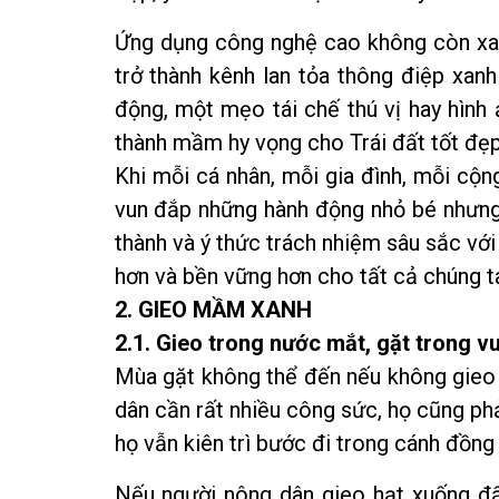
Ứng dụng công nghệ cao không còn xa l
trở thành kênh lan tỏa thông điệp xa
động, một mẹo tái chế thú vị hay hình
thành mầm hy vọng cho Trái đất tốt đẹp
Khi mỗi cá nhân, mỗi gia đình, mỗi cộ
vun đắp những hành động nhỏ bé nhưng 
thành và ý thức trách nhiệm sâu sắc với 
hơn và bền vững hơn cho tất cả chúng ta
2. GIEO MẦM XANH
2.1. Gieo trong nước mắt, gặt trong v
Mùa gặt không thể đến nếu không gieo
dân cần rất nhiều công sức, họ cũng phả
họ vẫn kiên trì bước đi trong cánh đồng 
Nếu người nông dân gieo hạt xuống đ