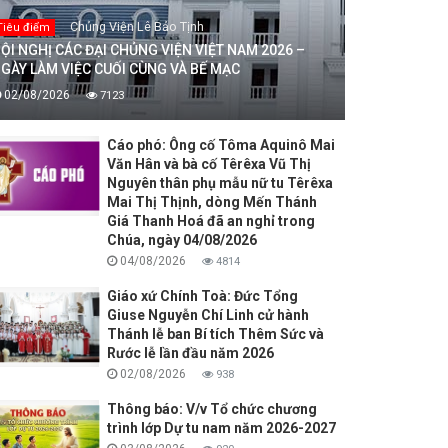
Chủng Viện Lê Bảo Tịnh
Tiêu điểm
ỘI NGHỊ CÁC ĐẠI CHỦNG VIỆN VIỆT NAM 2026 –
GÀY LÀM VIỆC CUỐI CÙNG VÀ BẾ MẠC
02/08/2026
7123
Cáo phó: Ông cố Tôma Aquinô Mai
Văn Hân và bà cố Têrêxa Vũ Thị
Nguyên thân phụ mẫu nữ tu Têrêxa
Mai Thị Thịnh, dòng Mến Thánh
Giá Thanh Hoá đã an nghỉ trong
Chúa, ngày 04/08/2026
04/08/2026
4814
Giáo xứ Chính Toà: Đức Tổng
Giuse Nguyễn Chí Linh cử hành
Thánh lễ ban Bí tích Thêm Sức và
Rước lễ lần đầu năm 2026
02/08/2026
938
Thông báo: V/v Tổ chức chương
trình lớp Dự tu nam năm 2026-2027