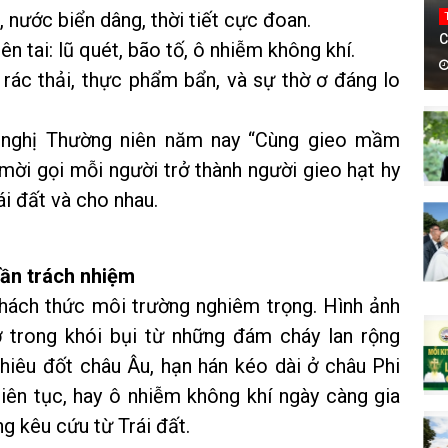
, nước biển dâng, thời tiết cực đoan.
C
 tai: lũ quét, bão tố, ô nhiễm không khí.
rác thải, thực phẩm bẩn, và sự thờ ơ đáng lo
i nghị Thường niên năm nay “Cùng gieo mầm
i mời gọi mỗi người trở thành người gieo hạt hy
i đất và cho nhau.
hần trách nhiệm
thách thức môi trường nghiêm trọng. Hình ảnh
 trong khói bụi từ những đám cháy lan rộng
thiêu đốt châu Âu, hạn hán kéo dài ở châu Phi
 liên tục, hay ô nhiễm không khí ngày càng gia
g kêu cứu từ Trái đất.