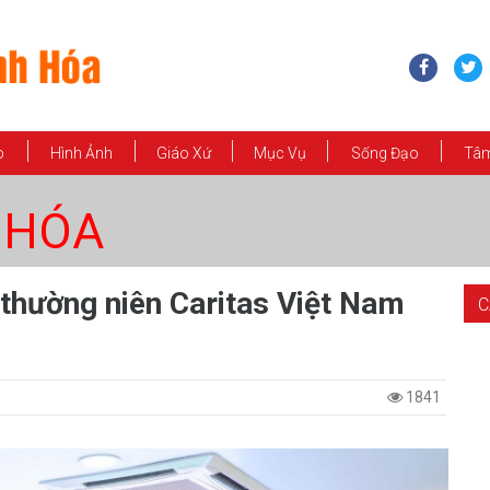
o
Hình Ảnh
Giáo Xứ
Mục Vụ
Sống Đạo
Tâm
 HÓA
 thường niên Caritas Việt Nam
C
1841