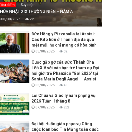
Suy niệm
Tiêu điểm
HÚA NHẬT XIX THƯỜNG NIÊN – NĂM A
08/08/2026
221
Đức Hồng y Pizzaballa tại Assisi:
Các Kitô hữu ở Thánh địa đã quá
mệt mỏi; họ chỉ mong có hòa bình
08/08/2026
32
Cuộc gặp gỡ của Đức Thánh Cha
Lêô XIV với các bạn trẻ tham dự Đại
hội giới trẻ Phanxicô "Go! 2026" tại
Santa Maria Degli Angeli – Assisi
08/08/2026
43
Lời Chúa và Giáo lý năm phụng vụ
2026 Tuần II tháng 8
07/08/2026
232
Đại hội Huấn giáo phục vụ Công
cuộc loan báo Tin Mừng toàn quốc