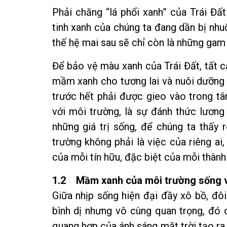
Phải chăng “lá phổi xanh” của Trái Đấ
tinh xanh của chúng ta đang dần bị nhu
thế hệ mai sau sẽ chỉ còn là những ga
Để bảo vệ màu xanh của Trái Đất, tất 
mầm xanh cho tương lai và nuôi dưỡng
trước hết phải được gieo vào trong tâ
với môi trường, là sự đánh thức lương 
những giá trị sống, để chúng ta thấy
trường không phải là việc của riêng ai
của mỗi tín hữu, đặc biệt của mỗi thành 
1.2 Mầm xanh của môi trường sống và
Giữa nhịp sống hiện đại đầy xô bồ, đôi
bình dị nhưng vô cùng quan trọng, đó 
quang hợp của ánh sáng mặt trời tạo ra 