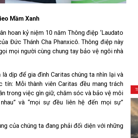
ieo Mầm Xanh
hân hoan kỷ niệm 10 năm Thông điệp ‘Laudato
 của Đức Thánh Cha Phanxicô. Thông điệp này
 gọi mọi người cùng chung tay bảo vệ ngôi nhà
à dịp để gia đình Caritas chúng ta nhìn lại và
c tín: Mỗi thành viên Caritas đều mang trách
T
ân trong việc gìn giữ, chăm sóc và bảo vệ môi
i nhau” và “mọi sự đều liên hệ đến mọi sự”
ung của chúng ta đang phải đối diện với những