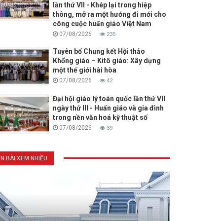
lần thứ VII - Khép lại trong hiệp
thông, mở ra một hướng đi mới cho
công cuộc huấn giáo Việt Nam
07/08/2026
235
Tuyên bố Chung kết Hội thảo
Khổng giáo – Kitô giáo: Xây dựng
một thế giới hài hòa
07/08/2026
42
Đại hội giáo lý toàn quốc lần thứ VII
ngày thứ III - Huấn giáo và gia đình
trong nền văn hoá kỹ thuật số
07/08/2026
39
IN BÀI XEM NHIỀU