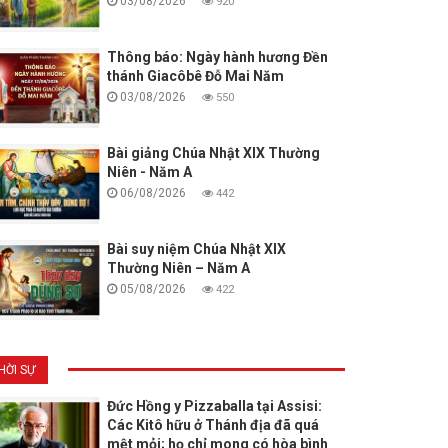
03/08/2026
920
Thông báo: Ngày hành hương Đền
thánh Giacôbê Đỗ Mai Năm
03/08/2026
550
Bài giảng Chúa Nhật XIX Thường
Niên - Năm A
06/08/2026
442
Bài suy niệm Chúa Nhật XIX
Thường Niên – Năm A
05/08/2026
422
HỜI SỰ
Đức Hồng y Pizzaballa tại Assisi:
Các Kitô hữu ở Thánh địa đã quá
mệt mỏi; họ chỉ mong có hòa bình