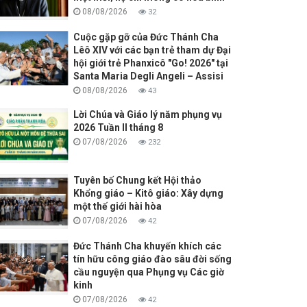
08/08/2026
32
Cuộc gặp gỡ của Đức Thánh Cha
Lêô XIV với các bạn trẻ tham dự Đại
hội giới trẻ Phanxicô "Go! 2026" tại
Santa Maria Degli Angeli – Assisi
08/08/2026
43
Lời Chúa và Giáo lý năm phụng vụ
2026 Tuần II tháng 8
07/08/2026
232
Tuyên bố Chung kết Hội thảo
Khổng giáo – Kitô giáo: Xây dựng
một thế giới hài hòa
07/08/2026
42
Đức Thánh Cha khuyến khích các
tín hữu công giáo đào sâu đời sống
cầu nguyện qua Phụng vụ Các giờ
kinh
07/08/2026
42