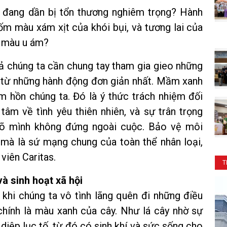
t đang dần bị tổn thương nghiêm trọng? Hành
ốm màu xám xịt của khói bụi, và tương lai của
m màu u ám?
cả chúng ta cần chung tay tham gia gieo những
 từ những hành động đơn giản nhất. Mầm xanh
m hồn chúng ta. Đó là ý thức trách nhiệm đối
tâm về tình yêu thiên nhiên, và sự trân trọng
 rõ mình không đứng ngoài cuộc. Bảo vệ môi
, mà là sứ mạng chung của toàn thể nhân loại,
viên Caritas.
T
 sinh hoạt xã hội
 khi chúng ta vô tình lãng quên đi những điều
chính là màu xanh của cây. Như lá cây nhờ sự
diệp lục tố, từ đó có sinh khí và sức sống cho