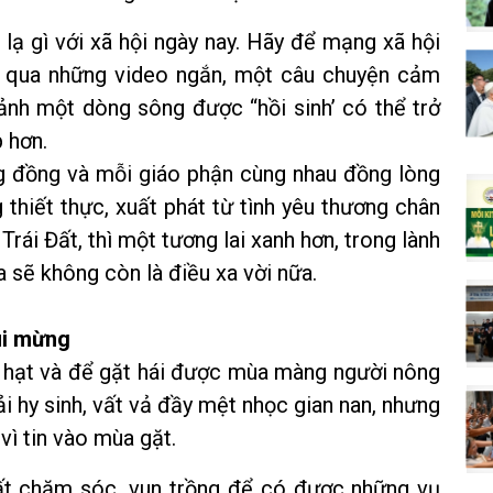
ạ gì với xã hội ngày nay. Hãy để mạng xã hội
nh qua những video ngắn, một câu chuyện cảm
 ảnh một dòng sông được “hồi sinh’ có thể trở
 hơn.
ng đồng và mỗi giáo phận cùng nhau đồng lòng
thiết thực, xuất phát từ tình yêu thương chân
Trái Đất, thì một tương lai xanh hơn, trong lành
 sẽ không còn là điều xa vời nữa.
ui mừng
 hạt và để gặt hái được mùa màng người nông
i hy sinh, vất vả đầy mệt nhọc gian nan, nhưng
vì tin vào mùa gặt.
ất chăm sóc, vun trồng để có được những vụ