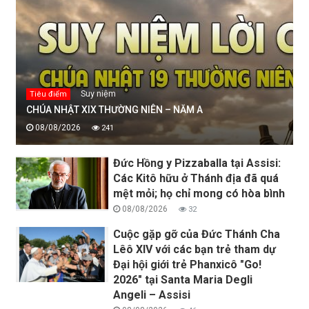
Suy niệm
Tiêu điểm
CHÚA NHẬT XIX THƯỜNG NIÊN – NĂM A
08/08/2026
241
Đức Hồng y Pizzaballa tại Assisi:
Các Kitô hữu ở Thánh địa đã quá
mệt mỏi; họ chỉ mong có hòa bình
08/08/2026
32
Cuộc gặp gỡ của Đức Thánh Cha
Lêô XIV với các bạn trẻ tham dự
Đại hội giới trẻ Phanxicô "Go!
2026" tại Santa Maria Degli
Angeli – Assisi