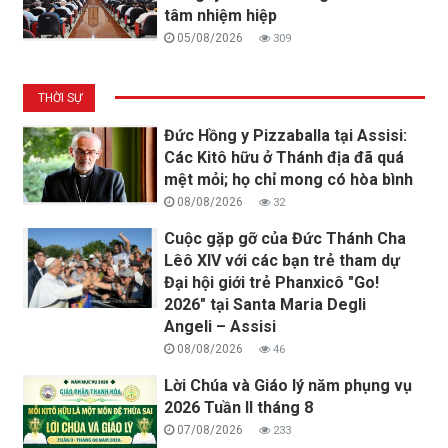
tâm nhiệm hiệp
05/08/2026
309
THỜI SỰ
Đức Hồng y Pizzaballa tại Assisi:
Các Kitô hữu ở Thánh địa đã quá
mệt mỏi; họ chỉ mong có hòa bình
08/08/2026
32
Cuộc gặp gỡ của Đức Thánh Cha
Lêô XIV với các bạn trẻ tham dự
Đại hội giới trẻ Phanxicô "Go!
2026" tại Santa Maria Degli
Angeli – Assisi
08/08/2026
46
Lời Chúa và Giáo lý năm phụng vụ
2026 Tuần II tháng 8
07/08/2026
233