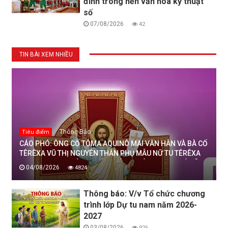
đình trong nền văn hoá kỹ thuật
số
07/08/2026
42
TIN BÀI XEM NHIỀU
Thông Báo
Tiêu điểm
CÁO PHÓ: ÔNG CỐ TÔMA AQUINÔ MAI VĂN HÂN VÀ BÀ CỐ
TÊRÊXA VŨ THỊ NGUYÊN THÂN PHỤ MẪU NỮ TU TÊRÊXA
MAI THỊ THỊNH, DÒNG MẾN THÁNH GIÁ THANH HOÁ ĐÃ
04/08/2026
4824
AN NGHỈ TRONG CHÚA, NGÀY 04/08/2026
Thông báo: V/v Tổ chức chương
trình lớp Dự tu nam năm 2026-
2027
03/08/2026
926