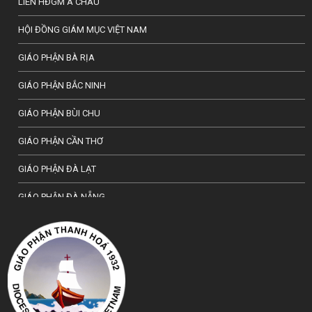
LIÊN HĐGM Á CHÂU
HỘI ĐỒNG GIÁM MỤC VIỆT NAM
GIÁO PHẬN BÀ RỊA
GIÁO PHẬN BẮC NINH
GIÁO PHẬN BÙI CHU
GIÁO PHẬN CẦN THƠ
GIÁO PHẬN ĐÀ LẠT
GIÁO PHẬN ĐÀ NẴNG
TỔNG GIÁO PHẬN HÀ NỘI
GIÁO PHẬN HẢI PHÒNG
TỔNG GIÁO PHẬN HUẾ
GIÁO PHẬN HƯNG HOÁ