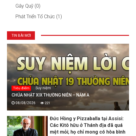
Gây Quỹ (0)
Phát Triển Tổ Chức (1)
TIN BÀI MỚI
Suy niệm
Tiêu điểm
CHÚA NHẬT XIX THƯỜNG NIÊN – NĂM A
08/08/2026
221
Đức Hồng y Pizzaballa tại Assisi:
Các Kitô hữu ở Thánh địa đã quá
mệt mỏi; họ chỉ mong có hòa bình