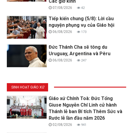
Các giờ kinh
07/08/2026
42
Tiếp kiến chung (5/8): Lời cầu
nguyện phụng vụ của Giáo hội
06/08/2026
173
Đức Thánh Cha sẽ tông du
Uruguay, Argentina và Pêru
06/08/2026
247
SINH HOẠT GIÁO XỨ
Giáo xứ Chính Toà: Đức Tổng
Giuse Nguyễn Chí Linh cử hành
Thánh lễ ban Bí tích Thêm Sức và
Rước lễ lần đầu năm 2026
02/08/2026
941