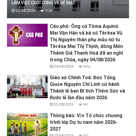
LÀM VIỆC CUỐI CÙNG VÀ BẾ MẠC
02/08/2026
7123
Cáo phó: Ông cố Tôma Aquinô
Mai Văn Hân và bà cố Têrêxa Vũ
Thị Nguyên thân phụ mẫu nữ tu
Têrêxa Mai Thị Thịnh, dòng Mến
Thánh Giá Thanh Hoá đã an nghỉ
trong Chúa, ngày 04/08/2026
04/08/2026
4816
Giáo xứ Chính Toà: Đức Tổng
Giuse Nguyễn Chí Linh cử hành
Thánh lễ ban Bí tích Thêm Sức và
Rước lễ lần đầu năm 2026
02/08/2026
941
Thông báo: V/v Tổ chức chương
trình lớp Dự tu nam năm 2026-
2027
03/08/2026
920