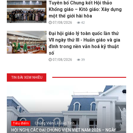
Tuyên bố Chung kết Hội thảo
Khổng giáo – Kitô giáo: Xây dựng
một thế giới hài hòa
07/08/2026
42
Đại hội giáo lý toàn quốc lần thứ
VII ngày thứ III - Huấn giáo và gia
đình trong nền văn hoá kỹ thuật
số
07/08/2026
39
TIN BÀI XEM NHIỀU
Chủng Viện Lê Bảo Tịnh
Tiêu điểm
HỘI NGHỊ CÁC ĐẠI CHỦNG VIỆN VIỆT NAM 2026 – NGÀY