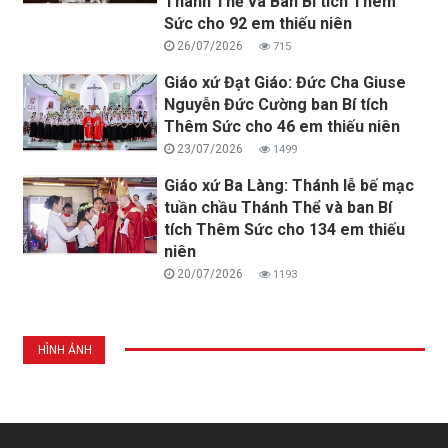
Thánh Thể và Ban Bí tích Thêm
Sức cho 92 em thiếu niên
26/07/2026
715
Giáo xứ Đạt Giáo: Đức Cha Giuse
Nguyễn Đức Cường ban Bí tích
Thêm Sức cho 46 em thiếu niên
23/07/2026
1499
Giáo xứ Ba Làng: Thánh lễ bế mạc
tuần chầu Thánh Thể và ban Bí
tích Thêm Sức cho 134 em thiếu
niên
20/07/2026
1193
HÌNH ẢNH