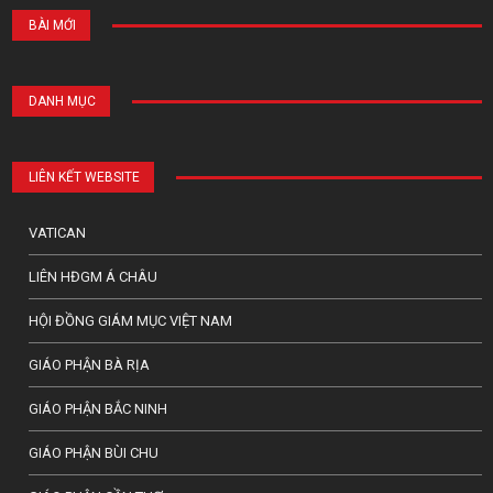
BÀI MỚI
DANH MỤC
LIÊN KẾT WEBSITE
VATICAN
LIÊN HĐGM Á CHÂU
HỘI ĐỒNG GIÁM MỤC VIỆT NAM
GIÁO PHẬN BÀ RỊA
GIÁO PHẬN BẮC NINH
GIÁO PHẬN BÙI CHU