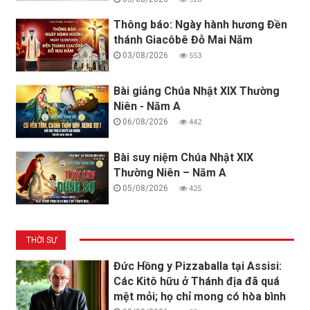
Thông báo: Ngày hành hương Đền
thánh Giacôbê Đỗ Mai Năm
03/08/2026
553
Bài giảng Chúa Nhật XIX Thường
Niên - Năm A
06/08/2026
442
Bài suy niệm Chúa Nhật XIX
Thường Niên – Năm A
05/08/2026
425
THỜI SỰ
Đức Hồng y Pizzaballa tại Assisi:
Các Kitô hữu ở Thánh địa đã quá
mệt mỏi; họ chỉ mong có hòa bình