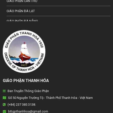
GIÁO PHẬN CẦN THƠ
GIÁO PHẬN ĐÀ LẠT
GIÁO PHẬN ĐÀ NẴNG
TỔNG GIÁO PHẬN HÀ NỘI
GIÁO PHẬN HẢI PHÒNG
TỔNG GIÁO PHẬN HUẾ
GIÁO PHẬN HƯNG HOÁ
GIÁO PHẬN KON TUM
GIÁO PHẬN THANH HÓA
GIÁO PHẬN LẠNG SƠN
Ban Truyền Thông Giáo Phận
GIÁO PHẬN LONG XUYÊN
Số 50 Nguyễn Trường Tộ - Thành Phố Thanh Hóa - Việt Nam
GIÁO PHẬN NHA TRANG
(+84) 237 385 3138.
bttgpthanhhoa@gmail.com
GIÁO PHẬN PHAN THIẾT