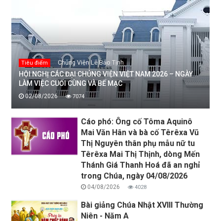
Chủng Viện Lê Bảo Tịnh
Tiêu điểm
HỘI NGHỊ CÁC ĐẠI CHỦNG VIỆN VIỆT NAM 2026 – NGÀY
LÀM VIỆC CUỐI CÙNG VÀ BẾ MẠC
02/08/2026
7074
Cáo phó: Ông cố Tôma Aquinô
Mai Văn Hân và bà cố Têrêxa Vũ
Thị Nguyên thân phụ mẫu nữ tu
Têrêxa Mai Thị Thịnh, dòng Mến
Thánh Giá Thanh Hoá đã an nghỉ
trong Chúa, ngày 04/08/2026
04/08/2026
4028
Bài giảng Chúa Nhật XVIII Thường
Niên - Năm A