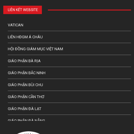
LIÊN KẾT WEBSITE
VATICAN
LIÊN HĐGM Á CHÂU
HỘI ĐỒNG GIÁM MỤC VIỆT NAM
GIÁO PHẬN BÀ RỊA
GIÁO PHẬN BẮC NINH
GIÁO PHẬN BÙI CHU
GIÁO PHẬN CẦN THƠ
GIÁO PHẬN ĐÀ LẠT
GIÁO PHẬN ĐÀ NẴNG
TỔNG GIÁO PHẬN HÀ NỘI