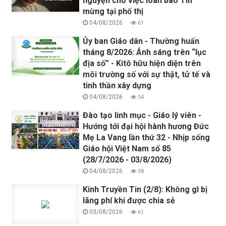
nguyện cho việc loan báo Tin
mừng tại phố thị
04/08/2026
61
Ủy ban Giáo dân - Thường huấn
tháng 8/2026: Ánh sáng trên “lục
địa số” - Kitô hữu hiện diện trên
môi trường số với sự thật, tử tế và
tinh thần xây dựng
04/08/2026
54
Đào tạo linh mục - Giáo lý viên -
Hướng tới đại hội hành hương Đức
Mẹ La Vang lần thứ 32 - Nhịp sống
Giáo hội Việt Nam số 85
(28/7/2026 - 03/8/2026)
04/08/2026
58
Kinh Truyền Tin (2/8): Không gì bị
lãng phí khi được chia sẻ
03/08/2026
61