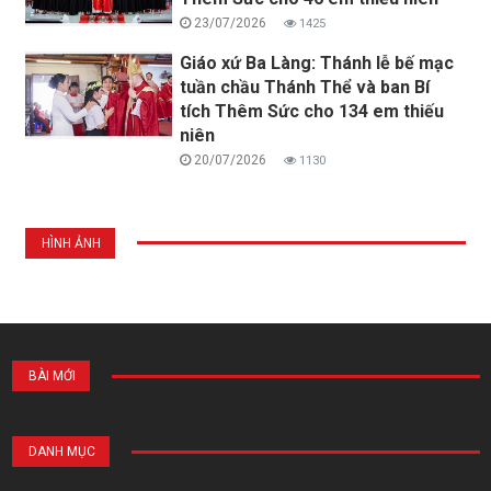
23/07/2026
1425
Giáo xứ Ba Làng: Thánh lễ bế mạc
tuần chầu Thánh Thể và ban Bí
tích Thêm Sức cho 134 em thiếu
niên
20/07/2026
1130
HÌNH ẢNH
BÀI MỚI
DANH MỤC