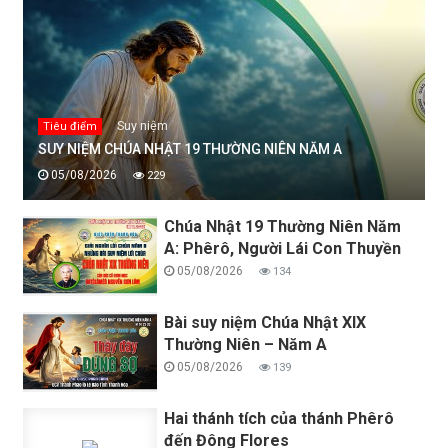
Suy niệm
Tiêu điểm
SUY NIỆM CHÚA NHẬT 19 THƯỜNG NIÊN NĂM A
05/08/2026
229
Chúa Nhật 19 Thường Niên Năm
A: Phêrô, Người Lái Con Thuyền
05/08/2026
134
Bài suy niệm Chúa Nhật XIX
Thường Niên – Năm A
05/08/2026
139
Hai thánh tích của thánh Phêrô
đến Đông Flores