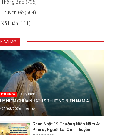
Thông Báo (796)
Chuyên Đề (504)
Xã Luận (111)
IN BÀI MỚI
Suy niệm
Tiêu điểm
UY NIỆM CHÚA NHẬT 19 THƯỜNG NIÊN NĂM A
05/08/2026
164
Chúa Nhật 19 Thường Niên Năm A:
Phêrô, Người Lái Con Thuyền