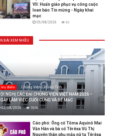
VII: Huấn giáo phục vụ công cuộc
loan báo Tin mừng - Ngày khai
mạc
05/08/2026
65
IN BÀI XEM NHIỀU
Chủng Viện Lê Bảo Tịnh
Tiêu điểm
ỘI NGHỊ CÁC ĐẠI CHỦNG VIỆN VIỆT NAM 2026 –
GÀY LÀM VIỆC CUỐI CÙNG VÀ BẾ MẠC
02/08/2026
7074
Cáo phó: Ông cố Tôma Aquinô Mai
Văn Hân và bà cố Têrêxa Vũ Thị
Nguyên thân phụ mẫu nữ tu Têrêxa