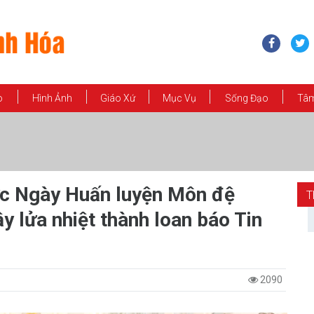
o
Hình Ảnh
Giáo Xứ
Mục Vụ
Sống Đạo
Tâm
ức Ngày Huấn luyện Môn đệ
T
y lửa nhiệt thành loan báo Tin
2090