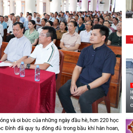
T
H
N
nóng và oi bức của những ngày đầu hè, hơn 220 học
ọc Đỉnh đã quy tụ đông đủ trong bầu khí hân hoan,