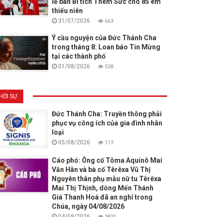
lễ ban Bí tích Thêm Sức cho 85 em
thiếu niên
31/07/2026
663
Ý cầu nguyện của Đức Thánh Cha
trong tháng 8: Loan báo Tin Mừng
tại các thành phố
01/08/2026
538
HỜI SỰ
Đức Thánh Cha: Truyền thông phải
phục vụ công ích của gia đình nhân
loại
05/08/2026
113
Cáo phó: Ông cố Tôma Aquinô Mai
Văn Hân và bà cố Têrêxa Vũ Thị
Nguyên thân phụ mẫu nữ tu Têrêxa
Mai Thị Thịnh, dòng Mến Thánh
Giá Thanh Hoá đã an nghỉ trong
Chúa, ngày 04/08/2026
04/08/2026
3831