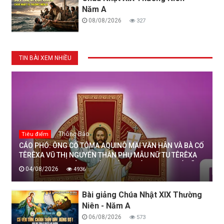
Năm A
08/08/2026
327
TIN BÀI XEM NHIỀU
Thông Báo
Tiêu điểm
CÁO PHÓ: ÔNG CỐ TÔMA AQUINÔ MAI VĂN HÂN VÀ BÀ CỐ
TÊRÊXA VŨ THỊ NGUYÊN THÂN PHỤ MẪU NỮ TU TÊRÊXA
MAI THỊ THỊNH, DÒNG MẾN THÁNH GIÁ THANH HOÁ ĐÃ
04/08/2026
4936
AN NGHỈ TRONG CHÚA, NGÀY 04/08/2026
Bài giảng Chúa Nhật XIX Thường
Niên - Năm A
06/08/2026
573