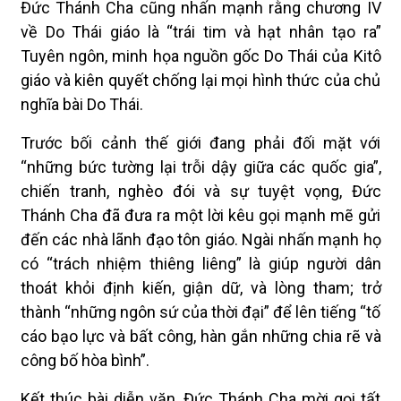
Đức Thánh Cha cũng nhấn mạnh rằng chương IV
về Do Thái giáo là “trái tim và hạt nhân tạo ra”
Tuyên ngôn, minh họa nguồn gốc Do Thái của Kitô
giáo và kiên quyết chống lại mọi hình thức của chủ
nghĩa bài Do Thái.
Trước bối cảnh thế giới đang phải đối mặt với
“những bức tường lại trỗi dậy giữa các quốc gia”,
chiến tranh, nghèo đói và sự tuyệt vọng, Đức
Thánh Cha đã đưa ra một lời kêu gọi mạnh mẽ gửi
đến các nhà lãnh đạo tôn giáo. Ngài nhấn mạnh họ
có “trách nhiệm thiêng liêng” là giúp người dân
thoát khỏi định kiến, giận dữ, và lòng tham; trở
thành “những ngôn sứ của thời đại” để lên tiếng “tố
cáo bạo lực và bất công, hàn gắn những chia rẽ và
công bố hòa bình”.
Kết thúc bài diễn văn, Đức Thánh Cha mời gọi tất