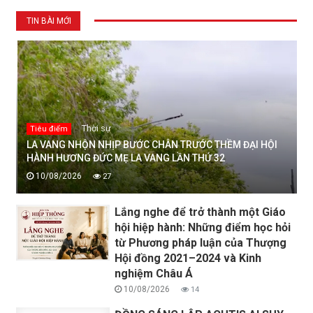
TIN BÀI MỚI
Thời sự
Tiêu điểm
LA VANG NHỘN NHỊP BƯỚC CHÂN TRƯỚC THỀM ĐẠI HỘI
HÀNH HƯƠNG ĐỨC MẸ LA VANG LẦN THỨ 32
10/08/2026
27
Lắng nghe để trở thành một Giáo
hội hiệp hành: Những điểm học hỏi
từ Phương pháp luận của Thượng
Hội đồng 2021–2024 và Kinh
nghiệm Châu Á
10/08/2026
14