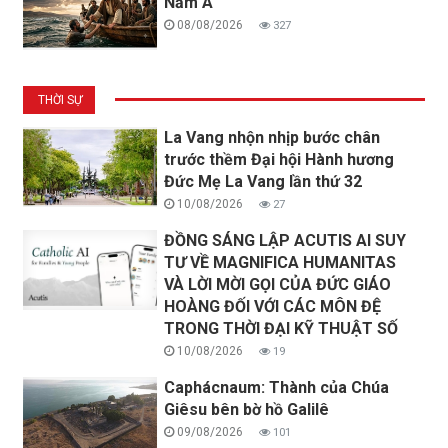
Năm A
08/08/2026
327
THỜI SỰ
La Vang nhộn nhịp bước chân
trước thềm Đại hội Hành hương
Đức Mẹ La Vang lần thứ 32
10/08/2026
27
ĐỒNG SÁNG LẬP ACUTIS AI SUY
TƯ VỀ MAGNIFICA HUMANITAS
VÀ LỜI MỜI GỌI CỦA ĐỨC GIÁO
HOÀNG ĐỐI VỚI CÁC MÔN ĐỆ
TRONG THỜI ĐẠI KỸ THUẬT SỐ
10/08/2026
19
Caphácnaum: Thành của Chúa
Giêsu bên bờ hồ Galilê
09/08/2026
101