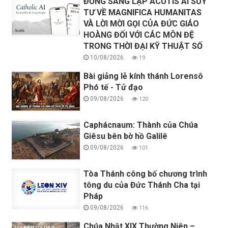
ĐỒNG SÁNG LẬP ACUTIS AI SUY
TƯ VỀ MAGNIFICA HUMANITAS
VÀ LỜI MỜI GỌI CỦA ĐỨC GIÁO
HOÀNG ĐỐI VỚI CÁC MÔN ĐỆ
TRONG THỜI ĐẠI KỸ THUẬT SỐ
10/08/2026
19
Bài giảng lễ kính thánh Lorensô
Phó tế - Tử đạo
09/08/2026
120
Caphácnaum: Thành của Chúa
Giêsu bên bờ hồ Galilê
09/08/2026
101
Tòa Thánh công bố chương trình
tông du của Đức Thánh Cha tại
Pháp
09/08/2026
116
Chúa Nhật XIX Thường Niên –