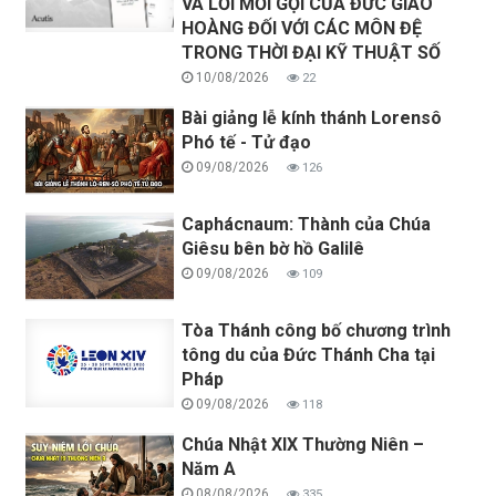
VÀ LỜI MỜI GỌI CỦA ĐỨC GIÁO
HOÀNG ĐỐI VỚI CÁC MÔN ĐỆ
TRONG THỜI ĐẠI KỸ THUẬT SỐ
10/08/2026
22
Bài giảng lễ kính thánh Lorensô
Phó tế - Tử đạo
09/08/2026
126
Caphácnaum: Thành của Chúa
Giêsu bên bờ hồ Galilê
09/08/2026
109
Tòa Thánh công bố chương trình
tông du của Đức Thánh Cha tại
Pháp
09/08/2026
118
Chúa Nhật XIX Thường Niên –
Năm A
08/08/2026
335