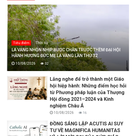
Thời sự
Tiêu điểm
LA VANG NHỘN NHỊP BƯỚC CHÂN TRƯỚC THỀM ĐẠI HỘI
HÀNH HƯƠNG ĐỨC MẸ LA VANG LẦN THỨ 32
10/08/2026
32
Lắng nghe để trở thành một Giáo
hội hiệp hành: Những điểm học hỏi
từ Phương pháp luận của Thượng
Hội đồng 2021–2024 và Kinh
nghiệm Châu Á
10/08/2026
16
ĐỒNG SÁNG LẬP ACUTIS AI SUY
TƯ VỀ MAGNIFICA HUMANITAS