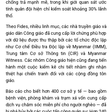
chống trả mạnh mẽ, trong khi giới quan sát ước
tính quân đội hiện chỉ kiểm soát khoảng 30% lãnh
thổ.
Theo Fides, nhiều linh mục, các nhà truyền giáo và
giáo dân Công giáo đã cung cấp lời chứng phù hợp
với dữ liệu được thu thập bởi các tổ chức độc lập
như Cơ chế Điều tra Độc lập về Myanmar (IIMM),
Trung tâm Cơ sở Thông tin (CIR) và Myanmar
Witness. Các nhóm Công giáo hiện cũng đang tiến
hành một cuộc kiểm kê chi tiết nhằm ghi nhận
thiệt hại chiến tranh đối với các cộng đồng tôn
giáo.
Báo cáo cho biết hơn 400 cơ sở y tế — bao gồm
bệnh viện, phòng khám và trạm xá vốn cung cấp
dịch vụ chăm sóc miễn phí cho người nghèo — đã
bị phá hủy bởi các cuộc tấn công quân sự. Hơn 240