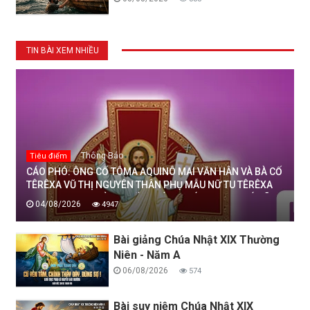
TIN BÀI XEM NHIỀU
Thông Báo
Tiêu điểm
CÁO PHÓ: ÔNG CỐ TÔMA AQUINÔ MAI VĂN HÂN VÀ BÀ CỐ
TÊRÊXA VŨ THỊ NGUYÊN THÂN PHỤ MẪU NỮ TU TÊRÊXA
MAI THỊ THỊNH, DÒNG MẾN THÁNH GIÁ THANH HOÁ ĐÃ
04/08/2026
4947
AN NGHỈ TRONG CHÚA, NGÀY 04/08/2026
Bài giảng Chúa Nhật XIX Thường
Niên - Năm A
06/08/2026
574
Bài suy niệm Chúa Nhật XIX