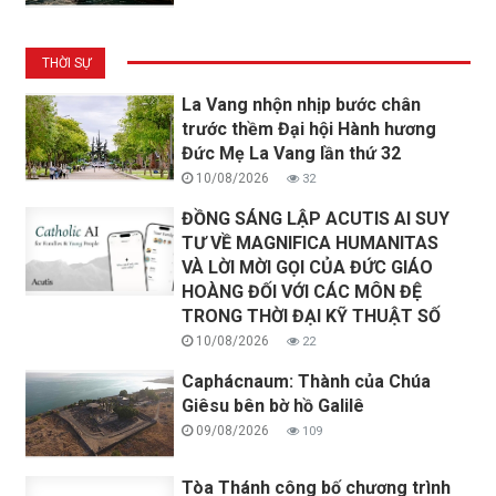
THỜI SỰ
La Vang nhộn nhịp bước chân
trước thềm Đại hội Hành hương
Đức Mẹ La Vang lần thứ 32
10/08/2026
32
ĐỒNG SÁNG LẬP ACUTIS AI SUY
TƯ VỀ MAGNIFICA HUMANITAS
VÀ LỜI MỜI GỌI CỦA ĐỨC GIÁO
HOÀNG ĐỐI VỚI CÁC MÔN ĐỆ
TRONG THỜI ĐẠI KỸ THUẬT SỐ
10/08/2026
22
Caphácnaum: Thành của Chúa
Giêsu bên bờ hồ Galilê
09/08/2026
109
Tòa Thánh công bố chương trình