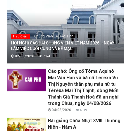
Chủng Viện Lê Bảo Tịnh
Tiêu điểm
HỘI NGHỊ CÁC ĐẠI CHỦNG VIỆN VIỆT NAM 2026 – NGÀY
LÀM VIỆC CUỐI CÙNG VÀ BẾ MẠC
02/08/2026
7074
Cáo phó: Ông cố Tôma Aquinô
Mai Văn Hân và bà cố Têrêxa Vũ
Thị Nguyên thân phụ mẫu nữ tu
Têrêxa Mai Thị Thịnh, dòng Mến
Thánh Giá Thanh Hoá đã an nghỉ
trong Chúa, ngày 04/08/2026
04/08/2026
4019
Bài giảng Chúa Nhật XVIII Thường
Niên - Năm A