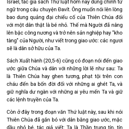
Israel, tác giả sách Thứ luật hôm nay dùng chính từ
ngữ trong câu chuyện Ðavít. Ông muốn nói lên lòng
bao dung quảng đại chiếu cố của Thiên Chúa đối
với một dân thật là bé nhỏ. Thế mà Người đã nâng
lên bậc công nương và trở nên sản nghiệp hay "kho
tàng" của Người, như viết trong giao ước: các ngươi
sẽ là dân sở hữu của Ta.
Sách Xuất hành (20,5-6) cũng có đoạn nói đến giao
ước giữa Chúa và dân với những lời lẽ như sau: Ta
là Thiên Chúa hay ghen tương, phạt tội trên con
cháu đến ba bốn đời đối với những ai ghét Ta, và
giữ nghĩa dư ngàn với những ai yêu mến Ta và giữ
các lệnh truyền của Ta.
Còn ở đây trong đoạn văn Thứ luật này, sau khi nói
Thiên Chúa đã gắn bó với dân bằng giao ước, mặc
dầu nhỏ bé, tác giả viết: Ta là Thần trung tín, tín