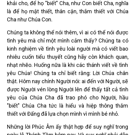
khải cho, để họ "biết" Cha, như Con biết Cha, nghĩa
là để họ mật thiết, thân cận, thắm thiết với Chúa
Cha như Chúa Con.
Chúng ta không thể nói thêm, vì ai có thể nói được
tình yêu mà chỉ một mình cảm thấy? Chúng ta có
kinh nghiệm về tình yêu loài người mà có viết bao
nhiêu cuốn tiểu thuyết cũng hãy còn khách quan,
nhạt nhẽo. Huống nữa là khi các thánh viết về tình
yêu Chúa! Chúng ta chỉ biết rằng: Lời Chúa chân
thật. Hôm nay chính Người nói: ai đến với Người, sẽ
được Người vén lòng Người lên để thấy tất cả tình
yêu của Chúa Cha đã trao phó cho Người, hầu
"biết" Chúa Cha tức là hiểu và hiệp thông thắm
thiết với Ðấng đã lựa chọn mình vì mình bé nhỏ.
Những lời Phúc Âm ấy thật hợp để suy nghĩ trong
ngày lễ Thánh Tầm hôm nay. Và suy nghĩ phải dẫn