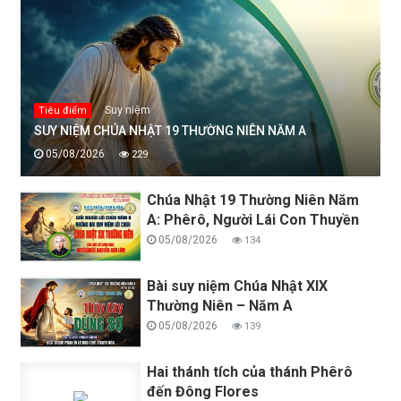
Suy niệm
Tiêu điểm
SUY NIỆM CHÚA NHẬT 19 THƯỜNG NIÊN NĂM A
05/08/2026
229
Chúa Nhật 19 Thường Niên Năm
A: Phêrô, Người Lái Con Thuyền
05/08/2026
134
Bài suy niệm Chúa Nhật XIX
Thường Niên – Năm A
05/08/2026
139
Hai thánh tích của thánh Phêrô
đến Đông Flores