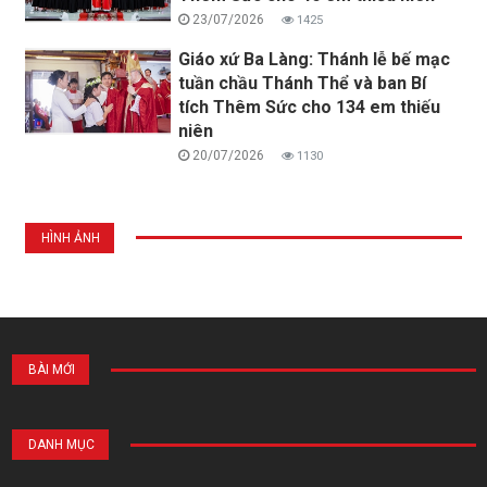
23/07/2026
1425
Giáo xứ Ba Làng: Thánh lễ bế mạc
tuần chầu Thánh Thể và ban Bí
tích Thêm Sức cho 134 em thiếu
niên
20/07/2026
1130
HÌNH ẢNH
BÀI MỚI
DANH MỤC