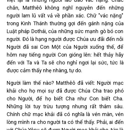
chắn, Matthêô không nghĩ nguyên đến những
người lam lũ vất vả về phần xác. Chữ "vác nặng"
trong Kinh Thánh thường gợi đến gánh nặng của
Luật pháp Dothái, của những sức mạnh gò bó con
người. Ðó là hạng người được Chúa ưu đãi đến nỗi
Người đã sai Con Một của Người xuống thế, để
hôm nay tiếng người Con gióng lên: hết thảy hãy
đến với Ta và Ta sẽ cho nghỉ ngơi lại sức, tức là
được cảm thấy nhẹ nhàng, tự do.
Người làm thế nào? Matthêô đã viết: Người mạc
khải cho họ mọi sự đã được Chúa Cha trao phó
cho Người, để họ biết Cha như Con biết Cha.
Những lời tuy trừu tượng nhưng rất thâm sâu.
Chính chữ mạc khải đã có nghĩa là vén màn, vén
lòng mình ra cho người ta có thể thấy. Phải, ai đến
với Chúa Yêsu sẽ được Người mạc khải cho, tức là