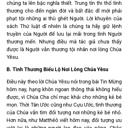
chúng ta lên bậc nghĩa thiết. Trung tín thi thố tình
thương cho đến ngàn đời và bất đắc dĩ mới phải
phạt tội những ai thù ghét Người. Lời khuyên của
sách Thứ luật dĩ nhiên là chúng ta hãy giữ lệnh
truyền của Người để lưu lại mãi trong tình Người
thương mến. Nhưng điều mà tác giả chưa thấy
được là Người vẫn thương tội nhân nơi lòng Chúa
Yêsu.
B. Tình Thương Biểu Lộ Nơi Lòng Chúa Yêsu
Ðiều này theo lời Chúa Yêsu nói trong bài Tin Mừng
hôm nay, hạng khôn ngoan thông thái không hiểu
được, vì Chúa Cha chỉ mạc khải cho những kẻ bé
mọn. Thời Tân Ước cũng như Cựu Ước, tình thương
của Chúa vẫn tìm đối tượng nơi những kẻ bé nhỏ.
Hơn nữa, như Matthêô viết hôm nay, đối tượng ưu
việt lại là những người lao đao vác nặng. Chắc