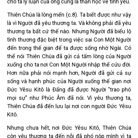
cho ta lý luận của ông cũng là thần học về tình yêu.
Thiên Chúa là lòng mến (c.8). Ta biết được như vậy
là vì Người đã yêu thương ta. Và không phải đã yêu
thương ta bất cứ thế nào. Nhưng Người đã biểu lộ
tình thương đặc biệt trong việc sai Con Một Người
đến trong thế gian để ta được sống nhờ Ngài. Có
thể nói Thiên Chúa đã gửi cả tấm lòng của Người
xuống cho ta nơi Con Một Người nhập thể cứu đời.
Hơn nữa phải nói mạnh hơn, Người đã gửi cả sự
sống và hạnh phúc của Người xuống thế gian nơi
Ðức Yêsu Kitô là Ðấng đã được Người "trao phó
mọi sự" như Phúc Âm đã nói. Vì yêu thương ta,
Thiên Chúa đã đến lưu lại nơi con người Ðức Yêsu
Kitô.
Nhưng chưa hết, nơi Ðức Yêsu Kitô, Thiên Chúa
còn yêu thương ta đến nỗi đã phó nộp mình vì ta