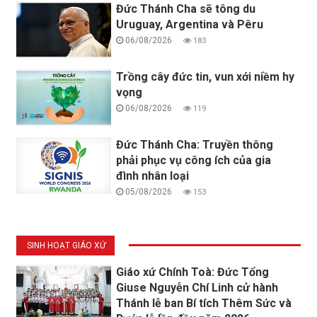
Đức Thánh Cha sẽ tông du
Uruguay, Argentina và Pêru
06/08/2026
183
Trồng cây đức tin, vun xới niềm hy
vọng
06/08/2026
119
Đức Thánh Cha: Truyền thông
phải phục vụ công ích của gia
đình nhân loại
05/08/2026
153
SINH HOẠT GIÁO XỨ
Giáo xứ Chính Toà: Đức Tổng
Giuse Nguyễn Chí Linh cử hành
Thánh lễ ban Bí tích Thêm Sức và