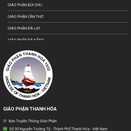
GIÁO PHẬN BÙI CHU
GIÁO PHẬN CẦN THƠ
GIÁO PHẬN ĐÀ LẠT
GIÁO PHẬN ĐÀ NẴNG
TỔNG GIÁO PHẬN HÀ NỘI
GIÁO PHẬN HẢI PHÒNG
TỔNG GIÁO PHẬN HUẾ
GIÁO PHẬN HƯNG HOÁ
GIÁO PHẬN KON TUM
GIÁO PHẬN THANH HÓA
GIÁO PHẬN LẠNG SƠN
Ban Truyền Thông Giáo Phận
GIÁO PHẬN LONG XUYÊN
Số 50 Nguyễn Trường Tộ - Thành Phố Thanh Hóa - Việt Nam