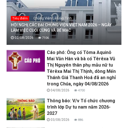
Chủng Viện Lê Bảo Tịnh
Tiêu điểm
HỘI NGHỊ CÁC ĐẠI CHỦNG VIỆN VIỆT NAM 2026 – NGÀY
LÀM VIỆC CUỐI CÙNG VÀ BẾ MẠC
02/08/2026
7106
Cáo phó: Ông cố Tôma Aquinô
Mai Văn Hân và bà cố Têrêxa Vũ
Thị Nguyên thân phụ mẫu nữ tu
Têrêxa Mai Thị Thịnh, dòng Mến
Thánh Giá Thanh Hoá đã an nghỉ
trong Chúa, ngày 04/08/2026
04/08/2026
4700
Thông báo: V/v Tổ chức chương
trình lớp Dự tu nam năm 2026-
2027
03/08/2026
886