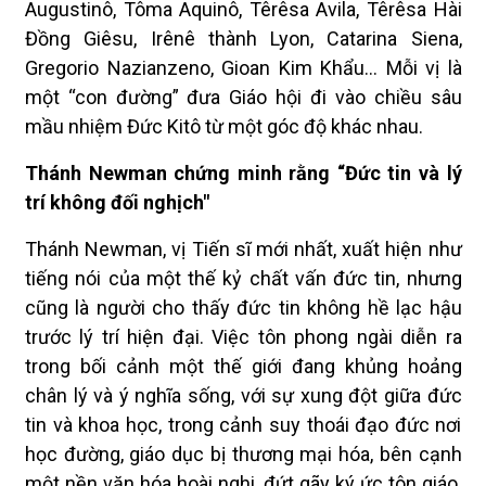
Augustinô, Tôma Aquinô, Têrêsa Avila, Têrêsa Hài
Đồng Giêsu, Irênê thành Lyon, Catarina Siena,
Gregorio Nazianzeno, Gioan Kim Khẩu… Mỗi vị là
một “con đường” đưa Giáo hội đi vào chiều sâu
mầu nhiệm Đức Kitô từ một góc độ khác nhau.
Thánh Newman chứng minh rằng “Đức tin và lý
trí không đối nghịch"
Thánh Newman, vị Tiến sĩ mới nhất, xuất hiện như
tiếng nói của một thế kỷ chất vấn đức tin, nhưng
cũng là người cho thấy đức tin không hề lạc hậu
trước lý trí hiện đại. Việc tôn phong ngài diễn ra
trong bối cảnh một thế giới đang khủng hoảng
chân lý và ý nghĩa sống, với sự xung đột giữa đức
tin và khoa học, trong cảnh suy thoái đạo đức nơi
học đường, giáo dục bị thương mại hóa, bên cạnh
một nền văn hóa hoài nghi, đứt gãy ký ức tôn giáo,