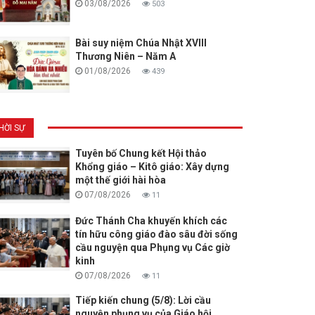
03/08/2026
503
Bài suy niệm Chúa Nhật XVIII
Thương Niên – Năm A
01/08/2026
439
HỜI SỰ
Tuyên bố Chung kết Hội thảo
Khổng giáo – Kitô giáo: Xây dựng
một thế giới hài hòa
07/08/2026
11
Đức Thánh Cha khuyến khích các
tín hữu công giáo đào sâu đời sống
cầu nguyện qua Phụng vụ Các giờ
kinh
07/08/2026
11
Tiếp kiến chung (5/8): Lời cầu
nguyện phụng vụ của Giáo hội