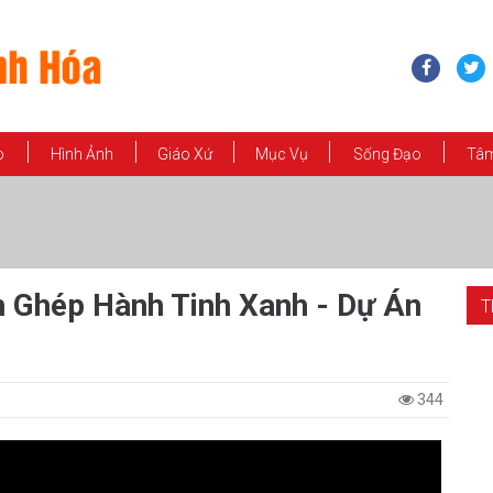
o
Hình Ảnh
Giáo Xứ
Mục Vụ
Sống Đạo
Tâm
ch Ghép Hành Tinh Xanh - Dự Án
T
344