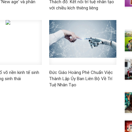
 'New age' và phân
Thách đố: Kết nối trí tuệ nhân tạo
với chiều kích thiêng liêng
 võ nền kinh tế sinh
Đức Giáo Hoàng Phê Chuẩn Việc
ng sinh thái
Thành Lập Ủy Ban Liên Bộ Về Trí
Tuệ Nhân Tạo