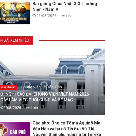
Bài giảng Chúa Nhật XIX Thường
Niên - Năm A
06/08/2026
149
IN BÀI XEM NHIỀU
Chủng Viện Lê Bảo Tịnh
Tiêu điểm
ỘI NGHỊ CÁC ĐẠI CHỦNG VIỆN VIỆT NAM 2026 –
GÀY LÀM VIỆC CUỐI CÙNG VÀ BẾ MẠC
02/08/2026
7100
Cáo phó: Ông cố Tôma Aquinô Mai
Văn Hân và bà cố Têrêxa Vũ Thị
Nguyên thân phụ mẫu nữ tu Têrêxa