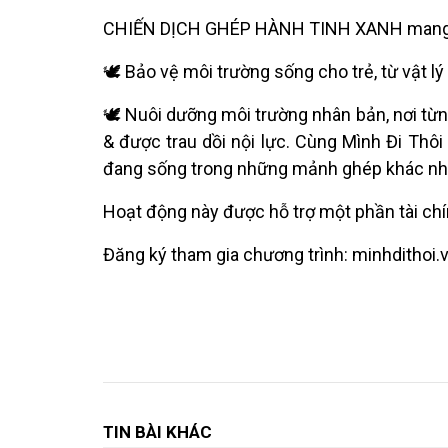
CHIẾN DỊCH GHÉP HÀNH TINH XANH mang t
🕊️ Bảo vệ môi trường sống cho trẻ, từ vật lý
🕊️ Nuôi dưỡng môi trường nhân bản, nơi từn
& được trau dồi nội lực. Cùng Mình Đi Thô
đang sống trong những mảnh ghép khác n
Hoạt động này được hỗ trợ một phần tài chí
Đăng ký tham gia chương trình: minhdithoi
TIN BÀI KHÁC