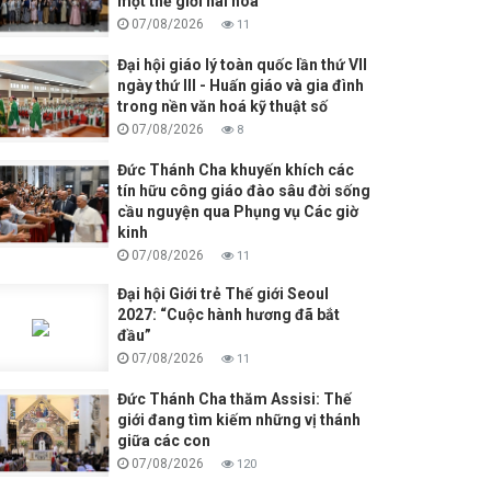
một thế giới hài hòa
07/08/2026
11
Đại hội giáo lý toàn quốc lần thứ VII
ngày thứ III - Huấn giáo và gia đình
trong nền văn hoá kỹ thuật số
07/08/2026
8
Đức Thánh Cha khuyến khích các
tín hữu công giáo đào sâu đời sống
cầu nguyện qua Phụng vụ Các giờ
kinh
07/08/2026
11
Đại hội Giới trẻ Thế giới Seoul
2027: “Cuộc hành hương đã bắt
đầu”
07/08/2026
11
Đức Thánh Cha thăm Assisi: Thế
giới đang tìm kiếm những vị thánh
giữa các con
07/08/2026
120