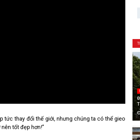
T
Đ
T
T
C
 tức thay đổi thế giới, nhưng chúng ta có thể gieo
 nên tốt đẹp hơn!”