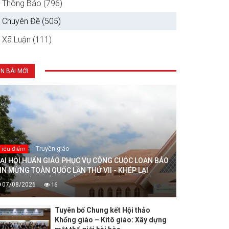
Thông Báo (796)
Chuyên Đề (505)
Xã Luận (111)
IN BÀI MỚI
Truyền giáo
Tiêu điểm
ẠI HỘI HUẤN GIÁO PHỤC VỤ CÔNG CUỘC LOAN BÁO
IN MỪNG TOÀN QUỐC LẦN THỨ VII - KHÉP LẠI
RONG HIỆP THÔNG, MỞ RA MỘT HƯỚNG ĐI MỚI
07/08/2026
16
HO CÔNG CUỘC HUẤN GIÁO VIỆT NAM
Tuyên bố Chung kết Hội thảo
Khổng giáo – Kitô giáo: Xây dựng