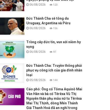
06/08/2026
120
Đức Thánh Cha sẽ tông du
Uruguay, Argentina và Pêru
06/08/2026
156
Trồng cây đức tin, vun xới niềm hy
vọng
06/08/2026
97
Đức Thánh Cha: Truyền thông phải
phục vụ công ích của gia đình nhân
loại
05/08/2026
144
Cáo phó: Ông cố Tôma Aquinô Mai
Văn Hân và bà cố Têrêxa Vũ Thị
Nguyên thân phụ mẫu nữ tu Têrêxa
Mai Thị Thịnh, dòng Mến Thánh
Giá Thanh Hoá đã an nghỉ trong