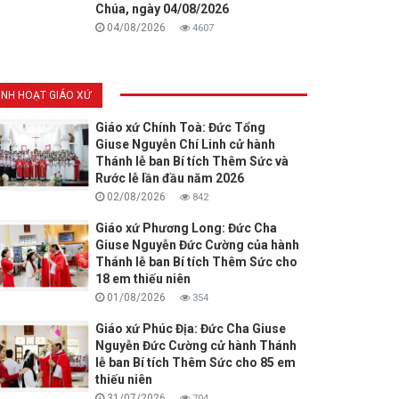
Chúa, ngày 04/08/2026
04/08/2026
4607
INH HOẠT GIÁO XỨ
Giáo xứ Chính Toà: Đức Tổng
Giuse Nguyễn Chí Linh cử hành
Thánh lễ ban Bí tích Thêm Sức và
Rước lễ lần đầu năm 2026
02/08/2026
842
Giáo xứ Phương Long: Đức Cha
Giuse Nguyễn Đức Cường của hành
Thánh lễ ban Bí tích Thêm Sức cho
18 em thiếu niên
01/08/2026
354
Giáo xứ Phúc Địa: Đức Cha Giuse
Nguyễn Đức Cường cử hành Thánh
lễ ban Bí tích Thêm Sức cho 85 em
thiếu niên
31/07/2026
704