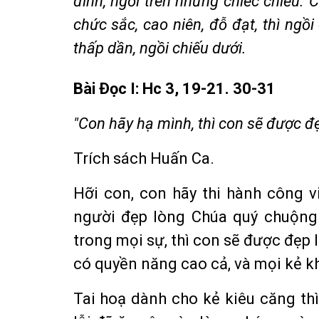
đình, ngồi trên những chiếc chiếu. C
chức sắc, cao niên, đỗ đạt, thì ngồi 
thấp dần, ngồi chiếu dưới.
Bài Ðọc I: Hc 3, 19-21. 30-31
"Con hãy hạ mình, thì con sẽ được đ
Trích sách Huấn Ca.
Hỡi con, con hãy thi hành công v
người đẹp lòng Chúa quý chuộng.
trong mọi sự, thì con sẽ được đẹp 
có quyền năng cao cả, và mọi kẻ k
Tai hoạ dành cho kẻ kiêu căng t