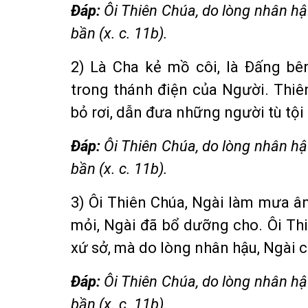
Ðáp:
Ôi Thiên Chúa, do lòng nhân hậ
bần (x. c. 11b).
2) Là Cha kẻ mồ côi, là Ðấng bê
trong thánh điện của Người. Thi
bỏ rơi, dẫn đưa những người tù tội 
Ðáp:
Ôi Thiên Chúa, do lòng nhân hậ
bần (x. c. 11b).
3) Ôi Thiên Chúa, Ngài làm mưa â
mỏi, Ngài đã bổ dưỡng cho. Ôi Th
xứ sở, mà do lòng nhân hậu, Ngài c
Ðáp:
Ôi Thiên Chúa, do lòng nhân hậ
bần (x. c. 11b).