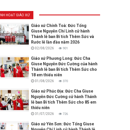
INH HOẠT GIÁO XỨ
Giáo xứ Chính Toà: Đức Tổng
Giuse Nguyễn Chí Linh cử hành
Thánh lễ ban Bí tích Thêm Sức và
Rước lễ lần đầu năm 2026
02/08/2026
901
Giáo xứ Phương Long: Đức Cha
Giuse Nguyễn Đức Cường của hành
Thánh lễ ban Bí tích Thêm Sức cho
18 em thiếu niên
01/08/2026
370
Giáo xứ Phúc Địa: Đức Cha Giuse
Nguyễn Đức Cường cử hành Thánh
lễ ban Bí tích Thêm Sức cho 85 em
thiếu niên
31/07/2026
726
Giáo xứ Yên Sơn: Đức Tổng Giuse
Nguyễn Chí Linh cử hành Thánh lễ