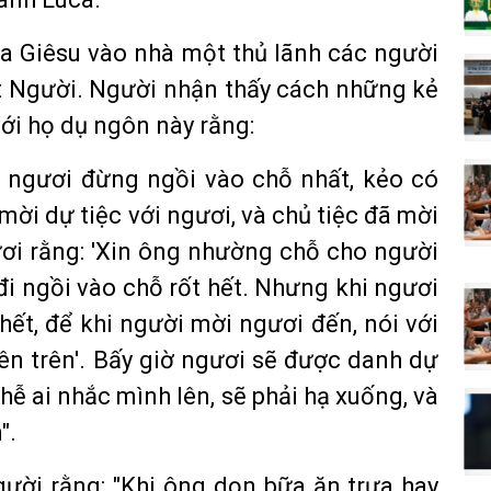
a Giêsu vào nhà một thủ lãnh các người
ét Người. Người nhận thấy cách những kẻ
ới họ dụ ngôn này rằng:
i, ngươi đừng ngồi vào chỗ nhất, kẻo có
ời dự tiệc với ngươi, và chủ tiệc đã mời
ươi rằng: 'Xin ông nhường chỗ cho người
 đi ngồi vào chỗ rốt hết. Nhưng khi ngươi
hết, để khi người mời ngươi đến, nói với
lên trên'. Bấy giờ ngươi sẽ được danh dự
hễ ai nhắc mình lên, sẽ phải hạ xuống, và
".
gười rằng: "Khi ông dọn bữa ăn trưa hay