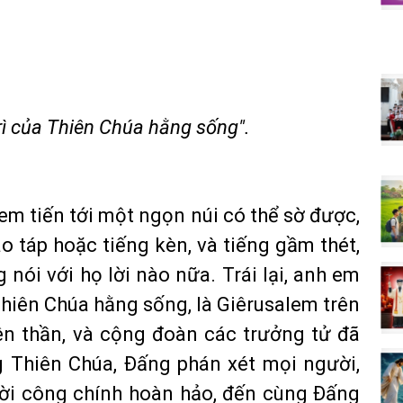
rì của Thiên Chúa hằng sống".
m tiến tới một ngọn núi có thể sờ được,
ão táp hoặc tiếng kèn, và tiếng gầm thét,
nói với họ lời nào nữa. Trái lại, anh em
 Thiên Chúa hằng sống, là Giêrusalem trên
iên thần, và cộng đoàn các trưởng tử đã
ng Thiên Chúa, Ðấng phán xét mọi người,
ời công chính hoàn hảo, đến cùng Ðấng