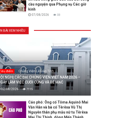
cầu nguyện qua Phụng vụ Các giờ
kinh
07/08/2026
33
IN BÀI XEM NHIỀU
Chủng Viện Lê Bảo Tịnh
Tiêu điểm
ỘI NGHỊ CÁC ĐẠI CHỦNG VIỆN VIỆT NAM 2026 –
GÀY LÀM VIỆC CUỐI CÙNG VÀ BẾ MẠC
02/08/2026
7115
Cáo phó: Ông cố Tôma Aquinô Mai
Văn Hân và bà cố Têrêxa Vũ Thị
Nguyên thân phụ mẫu nữ tu Têrêxa
Mai Thị Thịnh, dòng Mến Thánh