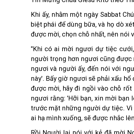
Khi ấy, nhằm một ngày Sabbat Chú
biệt phái để dùng bữa, và họ dò x
được mời, chọn chỗ nhất, nên nói v
"Khi có ai mời ngươi dự tiệc cướ
người trọng hơn ngươi cũng được m
ngươi và người ấy, đến nói với ng
này'. Bấy giờ ngươi sẽ phải xấu hổ
được mời, hãy đi ngồi vào chỗ rốt 
ngươi rằng: 'Hỡi bạn, xin mời bạn 
trước mặt những người dự tiệc. Vì 
ai hạ mình xuống, sẽ được nhắc lên
Rồi Người lại nói với kẻ đã mời N