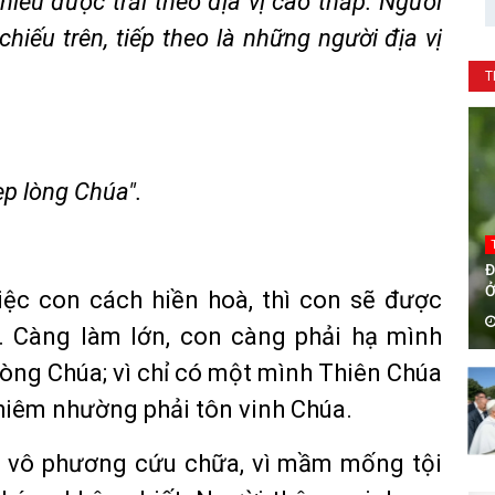
hiếu được trải theo địa vị cao thấp. Người
chiếu trên, tiếp theo là những người địa vị
T
ẹp lòng Chúa".
Đ
Ở
iệc con cách hiền hoà, thì con sẽ được
H
 Càng làm lớn, con càng phải hạ mình
lòng Chúa; vì chỉ có một mình Thiên Chúa
hiêm nhường phải tôn vinh Chúa.
hì vô phương cứu chữa, vì mầm mống tội