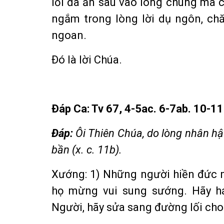
lỗi đã ăn sâu vào lòng chúng mà 
ngắm trong lòng lời dụ ngôn, ch
ngoan.
Ðó là lời Chúa.
Ðáp Ca: Tv 67, 4-5ac. 6-7ab. 10-11
Ðáp:
Ôi Thiên Chúa, do lòng nhân hậ
bần (x. c. 11b).
Xướng: 1) Những người hiền đức 
họ mừng vui sung sướng. Hãy h
Người, hãy sửa sang đường lối cho