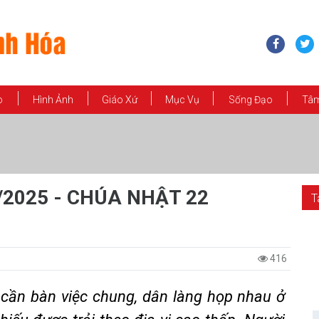
o
Hình Ảnh
Giáo Xứ
Mục Vụ
Sống Đạo
Tâm
/2025 - CHÚA NHẬT 22
T
416
 cần bàn việc chung, dân làng họp nhau ở