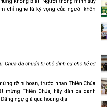
chúng không biết. Người thông minh suy
ăm chỉ nghe là kỳ vọng của người khôn
u, Chúa đã chuẩn bị chỗ định cư cho kẻ cơ
mừng rỡ hỉ hoan, trước nhan Thiên Chúa
át mừng Thiên Chúa, hãy đàn ca danh
 Ðấng ngự giá qua hoang địa.