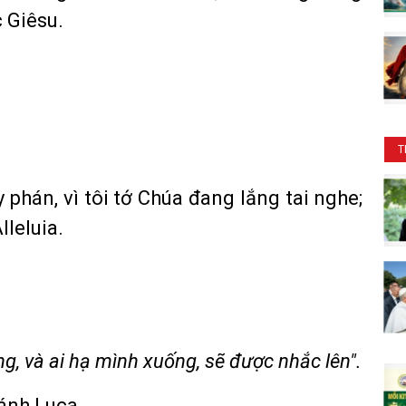
 Giêsu.
T
ãy phán, vì tôi tớ Chúa đang lắng tai nghe;
lleluia.
ng, và ai hạ mình xuống, sẽ được nhắc lên".
ánh Luca.