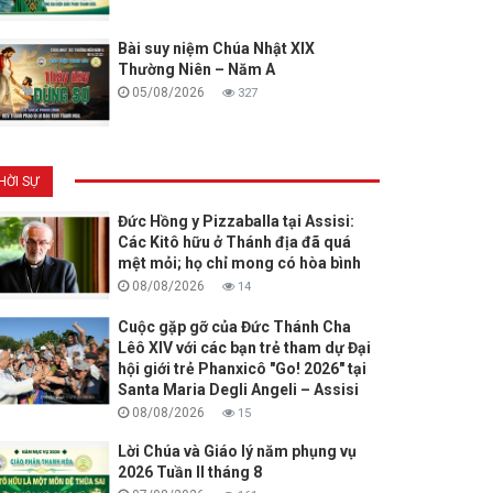
Bài suy niệm Chúa Nhật XIX
Thường Niên – Năm A
05/08/2026
327
HỜI SỰ
Đức Hồng y Pizzaballa tại Assisi:
Các Kitô hữu ở Thánh địa đã quá
mệt mỏi; họ chỉ mong có hòa bình
08/08/2026
14
Cuộc gặp gỡ của Đức Thánh Cha
Lêô XIV với các bạn trẻ tham dự Đại
hội giới trẻ Phanxicô "Go! 2026" tại
Santa Maria Degli Angeli – Assisi
08/08/2026
15
Lời Chúa và Giáo lý năm phụng vụ
2026 Tuần II tháng 8