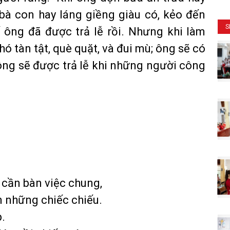
 bà con hay láng giềng giàu có, kẻo đến
S
 ông đã được trả lễ rồi. Nhưng khi làm
ó tàn tật, què quặt, và đui mù; ông sẽ có
ì ông sẽ được trả lễ khi những người công
 cần bàn việc chung,
n những chiếc chiếu.
.