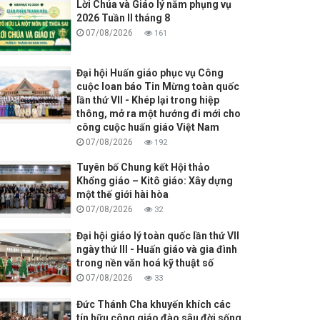
Lời Chúa và Giáo lý năm phụng vụ
2026 Tuần II tháng 8
07/08/2026
161
Đại hội Huấn giáo phục vụ Công
cuộc loan báo Tin Mừng toàn quốc
lần thứ VII - Khép lại trong hiệp
thông, mở ra một hướng đi mới cho
công cuộc huấn giáo Việt Nam
07/08/2026
192
Tuyên bố Chung kết Hội thảo
Khổng giáo – Kitô giáo: Xây dựng
một thế giới hài hòa
07/08/2026
32
Đại hội giáo lý toàn quốc lần thứ VII
ngày thứ III - Huấn giáo và gia đình
trong nền văn hoá kỹ thuật số
07/08/2026
33
Đức Thánh Cha khuyến khích các
tín hữu công giáo đào sâu đời sống