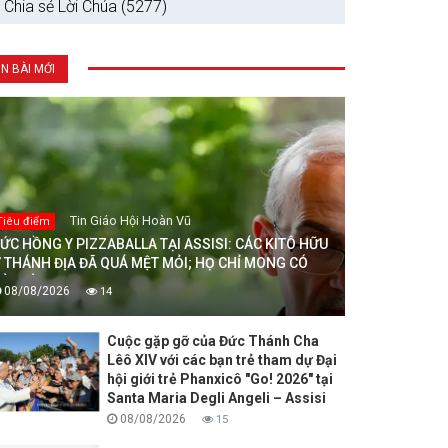
Chia sẻ Lời Chúa (5277)
IN BÀI MỚI
Tin Giáo Hội Hoàn Vũ
Tiêu điểm
ỨC HỒNG Y PIZZABALLA TẠI ASSISI: CÁC KITÔ HỮU
 THÁNH ĐỊA ĐÃ QUÁ MỆT MỎI; HỌ CHỈ MONG CÓ
ÒA BÌNH
08/08/2026
14
Cuộc gặp gỡ của Đức Thánh Cha
Lêô XIV với các bạn trẻ tham dự Đại
hội giới trẻ Phanxicô "Go! 2026" tại
Santa Maria Degli Angeli – Assisi
08/08/2026
15