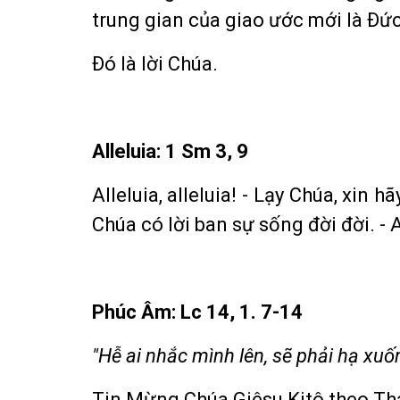
trung gian của giao ước mới là Ðức
Ðó là lời Chúa.
Alleluia: 1 Sm 3, 9
Alleluia, alleluia! - Lạy Chúa, xin h
Chúa có lời ban sự sống đời đời. - A
Phúc Âm: Lc 14, 1. 7-14
"Hễ ai nhắc mình lên, sẽ phải hạ xuố
Tin Mừng Chúa Giêsu Kitô theo Th