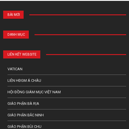
BÀI MỚI
DANH MỤC
LIÊN KẾT WEBSITE
VATICAN
LIÊN HĐGM Á CHÂU
HỘI ĐỒNG GIÁM MỤC VIỆT NAM
GIÁO PHẬN BÀ RỊA
GIÁO PHẬN BẮC NINH
GIÁO PHẬN BÙI CHU