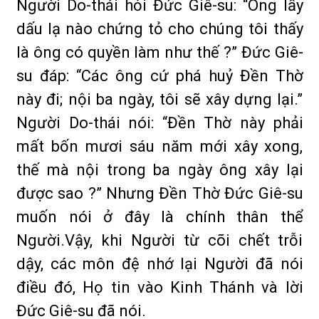
Người Do-thái hỏi Đức Giê-su: “Ông lấy
dấu lạ nào chứng tỏ cho chúng tôi thấy
là ông có quyền làm như thế ?” Đức Giê-
su đáp: “Các ông cứ phá huỷ Đền Thờ
này đi; nội ba ngày, tôi sẽ xây dựng lại.”
Người Do-thái nói: “Đền Thờ này phải
mất bốn mươi sáu năm mới xây xong,
thế mà nội trong ba ngày ông xây lại
được sao ?” Nhưng Đền Thờ Đức Giê-su
muốn nói ở đây là chính thân thể
Người.Vậy, khi Người từ cõi chết trỗi
dậy, các môn đệ nhớ lại Người đã nói
điều đó, Họ tin vào Kinh Thánh và lời
Đức Giê-su đã nói.