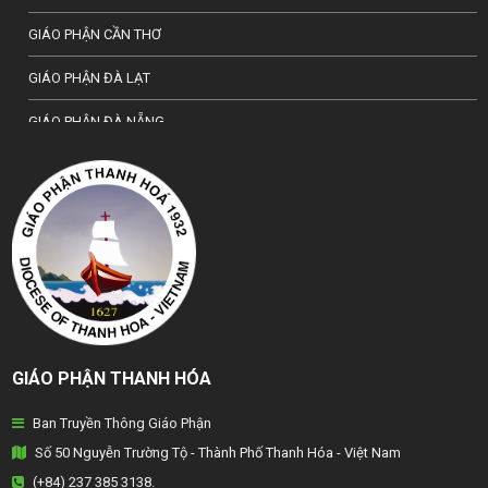
GIÁO PHẬN CẦN THƠ
GIÁO PHẬN ĐÀ LẠT
GIÁO PHẬN ĐÀ NẴNG
TỔNG GIÁO PHẬN HÀ NỘI
GIÁO PHẬN HẢI PHÒNG
TỔNG GIÁO PHẬN HUẾ
GIÁO PHẬN HƯNG HOÁ
GIÁO PHẬN KON TUM
GIÁO PHẬN THANH HÓA
GIÁO PHẬN LẠNG SƠN
Ban Truyền Thông Giáo Phận
GIÁO PHẬN LONG XUYÊN
Số 50 Nguyễn Trường Tộ - Thành Phố Thanh Hóa - Việt Nam
GIÁO PHẬN NHA TRANG
(+84) 237 385 3138.