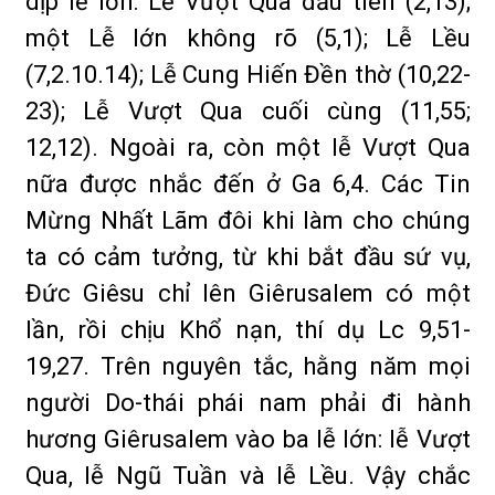
dịp lễ lớn: Lễ Vượt Qua đầu tiên (2,13);
một Lễ lớn không rõ (5,1); Lễ Lều
(7,2.10.14); Lễ Cung Hiến Đền thờ (10,22-
23); Lễ Vượt Qua cuối cùng (11,55;
12,12). Ngoài ra, còn một lễ Vượt Qua
nữa được nhắc đến ở Ga 6,4. Các Tin
Mừng Nhất Lãm đôi khi làm cho chúng
ta có cảm tưởng, từ khi bắt đầu sứ vụ,
Đức Giêsu chỉ lên Giêrusalem có một
lần, rồi chịu Khổ nạn, thí dụ Lc 9,51-
19,27. Trên nguyên tắc, hằng năm mọi
người Do-thái phái nam phải đi hành
hương Giêrusalem vào ba lễ lớn: lễ Vượt
Qua, lễ Ngũ Tuần và lễ Lều. Vậy chắc