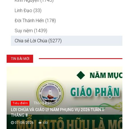
Kinh Nguyện (1745)
Linh Đạo (33)
Đời Thánh Hiến (178)
Suy niệm (1439)
Chia sẻ Lời Chúa (5277)
TIN BÀI MỚI
Thông Báo
Tiêu điểm
LỜI CHÚA VÀ GIÁO LÝ NĂM PHỤNG VỤ 2026 TUẦN II
THÁNG 8
07/08/2026
133