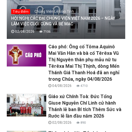
Chủng Viện Lê Bảo Tịnh
Tiêu điểm
HỘI NGHỊ CÁC ĐẠI CHỦNG VIỆN VIỆT NAM 2026 – NGÀY
LÀM VIỆC CUỐI CÙNG VÀ BẾ MẠC
02/08/2026
7106
Cáo phó: Ông cố Tôma Aquinô
Mai Văn Hân và bà cố Têrêxa Vũ
Thị Nguyên thân phụ mẫu nữ tu
Têrêxa Mai Thị Thịnh, dòng Mến
Thánh Giá Thanh Hoá đã an nghỉ
trong Chúa, ngày 04/08/2026
04/08/2026
4710
Giáo xứ Chính Toà: Đức Tổng
Giuse Nguyễn Chí Linh cử hành
Thánh lễ ban Bí tích Thêm Sức và
Rước lễ lần đầu năm 2026
02/08/2026
890