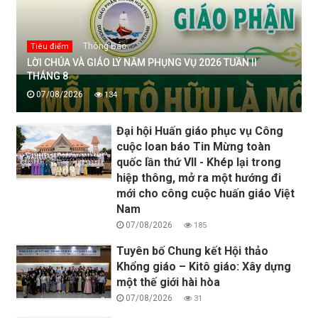
Thông Báo
Tiêu điểm
LỜI CHÚA VÀ GIÁO LÝ NĂM PHỤNG VỤ 2026 TUẦN II
THÁNG 8
07/08/2026
134
Đại hội Huấn giáo phục vụ Công
cuộc loan báo Tin Mừng toàn
quốc lần thứ VII - Khép lại trong
hiệp thông, mở ra một hướng đi
mới cho công cuộc huấn giáo Việt
Nam
07/08/2026
185
Tuyên bố Chung kết Hội thảo
Khổng giáo – Kitô giáo: Xây dựng
một thế giới hài hòa
07/08/2026
31