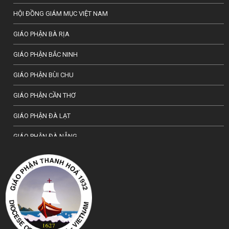
HỘI ĐỒNG GIÁM MỤC VIỆT NAM
GIÁO PHẬN BÀ RỊA
GIÁO PHẬN BẮC NINH
GIÁO PHẬN BÙI CHU
GIÁO PHẬN CẦN THƠ
GIÁO PHẬN ĐÀ LẠT
GIÁO PHẬN ĐÀ NẴNG
TỔNG GIÁO PHẬN HÀ NỘI
GIÁO PHẬN HẢI PHÒNG
TỔNG GIÁO PHẬN HUẾ
GIÁO PHẬN HƯNG HOÁ