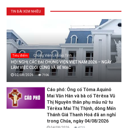
TIN BÀI XEM NHIỀU
Chủng Viện Lê Bảo Tịnh
Tiêu điểm
HỘI NGHỊ CÁC ĐẠI CHỦNG VIỆN VIỆT NAM 2026 – NGÀY
LÀM VIỆC CUỐI CÙNG VÀ BẾ MẠC
02/08/2026
7106
Cáo phó: Ông cố Tôma Aquinô
Mai Văn Hân và bà cố Têrêxa Vũ
Thị Nguyên thân phụ mẫu nữ tu
Têrêxa Mai Thị Thịnh, dòng Mến
Thánh Giá Thanh Hoá đã an nghỉ
trong Chúa, ngày 04/08/2026
04/08/2026
4715