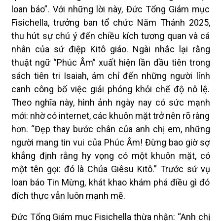
loan báo”. Với những lời này, Đức Tổng Giám mục
Fisichella, trưởng ban tổ chức Năm Thánh 2025,
thu hút sự chú ý đến chiều kích tương quan và cá
nhân của sứ điệp Kitô giáo. Ngài nhắc lại rằng
thuật ngữ “Phúc Âm” xuất hiện lần đầu tiên trong
sách tiên tri Isaiah, ám chỉ đến những người lính
canh công bố việc giải phóng khỏi chế độ nô lệ.
Theo nghĩa này, hình ảnh ngày nay có sức mạnh
mới: nhờ có internet, các khuôn mặt trở nên rõ ràng
hơn. “Đẹp thay bước chân của anh chị em, những
người mang tin vui của Phúc Âm! Đừng bao giờ sợ
khẳng định rằng hy vọng có một khuôn mặt, có
một tên gọi: đó là Chúa Giêsu Kitô.” Trước sứ vụ
loan báo Tin Mừng, khát khao khám phá điều gì đó
đích thực vẫn luôn mạnh mẽ.
Đức Tổng Giám mục Fisichella thừa nhận: “Anh chị