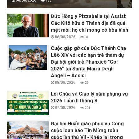
08/08/2026
185
Đức Hồng y Pizzaballa tại Assisi:
Các Kitô hữu ở Thánh địa đã quá
mệt mỏi; họ chỉ mong có hòa bình
08/08/2026
31
Cuộc gặp gỡ của Đức Thánh Cha
Lêô XIV với các bạn trẻ tham dự
Đại hội giới trẻ Phanxicô "Go!
2026" tại Santa Maria Degli
Angeli – Assisi
08/08/2026
29
Lời Chúa và Giáo lý năm phụng vụ
2026 Tuần II tháng 8
07/08/2026
201
Đại hội Huấn giáo phục vụ Công
cuộc loan báo Tin Mừng toàn
quốc lần thứ VII - Khép lại trong