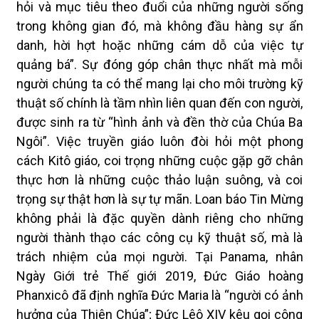
hỏi và mục tiêu theo đuổi của những người sống
trong không gian đó, mà không đầu hàng sự ẩn
danh, hời hợt hoặc những cám dỗ của việc tự
quảng bá”. Sự đóng góp chân thực nhất mà mỗi
người chúng ta có thể mang lại cho môi trường kỹ
thuật số chính là tầm nhìn liên quan đến con người,
được sinh ra từ “hình ảnh và đền thờ của Chúa Ba
Ngôi”. Việc truyền giáo luôn đòi hỏi một phong
cách Kitô giáo, coi trọng những cuộc gặp gỡ chân
thực hơn là những cuộc thảo luận suông, và coi
trọng sự thật hơn là sự tự mãn. Loan báo Tin Mừng
không phải là đặc quyền dành riêng cho những
người thành thạo các công cụ kỹ thuật số, mà là
trách nhiệm của mọi người. Tại Panama, nhân
Ngày Giới trẻ Thế giới 2019, Đức Giáo hoàng
Phanxicô đã định nghĩa Đức Maria là “người có ảnh
hưởng của Thiên Chúa”; Đức Lêô XIV kêu gọi công