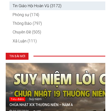
Tin Giáo Hội Hoàn Vũ (3172)
Phóng sự (174)
Thông Báo (797)
Chuyên Đề (505)
Xã Luận (111)
TIN BÀI MỚI
Suy niệm
Tiêu điểm
CHÚA NHẬT XIX THƯỜNG NIÊN – NĂM A