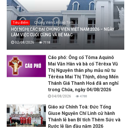
Chủng Viện Lê Bảo Tịnh
Tiêu điểm
HỘI NGHỊ CÁC ĐẠI CHỦNG VIỆN VIỆT NAM 2026 – NGÀY
LÀM VIỆC CUỐI CÙNG VÀ BẾ MẠC
02/08/2026
7118
Cáo phó: Ông cố Tôma Aquinô
Mai Văn Hân và bà cố Têrêxa Vũ
Thị Nguyên thân phụ mẫu nữ tu
Têrêxa Mai Thị Thịnh, dòng Mến
Thánh Giá Thanh Hoá đã an nghỉ
trong Chúa, ngày 04/08/2026
04/08/2026
4788
Giáo xứ Chính Toà: Đức Tổng
Giuse Nguyễn Chí Linh cử hành
Thánh lễ ban Bí tích Thêm Sức và
Rước lễ lần đầu năm 2026