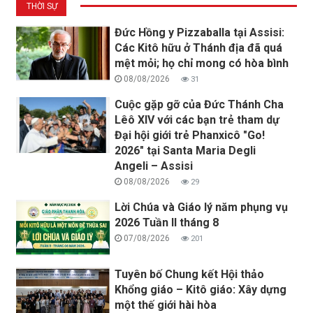
THỜI SỰ
Đức Hồng y Pizzaballa tại Assisi:
Các Kitô hữu ở Thánh địa đã quá
mệt mỏi; họ chỉ mong có hòa bình
08/08/2026
31
Cuộc gặp gỡ của Đức Thánh Cha
Lêô XIV với các bạn trẻ tham dự
Đại hội giới trẻ Phanxicô "Go!
2026" tại Santa Maria Degli
Angeli – Assisi
08/08/2026
29
Lời Chúa và Giáo lý năm phụng vụ
2026 Tuần II tháng 8
07/08/2026
201
Tuyên bố Chung kết Hội thảo
Khổng giáo – Kitô giáo: Xây dựng
một thế giới hài hòa