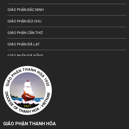
GIÁO PHẬN BẮC NINH
GIÁO PHẬN BÙI CHU
GIÁO PHẬN CẦN THƠ
GIÁO PHẬN ĐÀ LẠT
GIÁO PHẬN ĐÀ NẴNG
TỔNG GIÁO PHẬN HÀ NỘI
GIÁO PHẬN HẢI PHÒNG
TỔNG GIÁO PHẬN HUẾ
GIÁO PHẬN HƯNG HOÁ
GIÁO PHẬN KON TUM
GIÁO PHẬN THANH HÓA
GIÁO PHẬN LẠNG SƠN