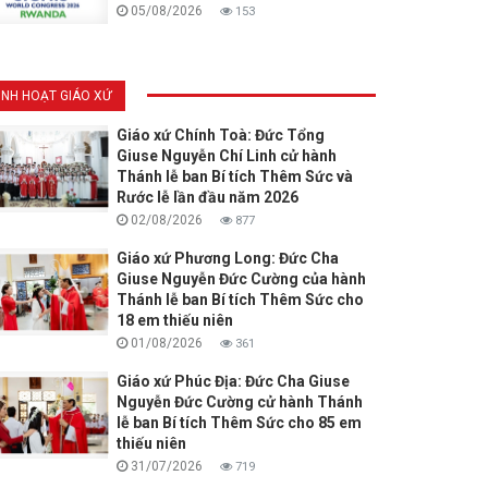
05/08/2026
153
INH HOẠT GIÁO XỨ
Giáo xứ Chính Toà: Đức Tổng
Giuse Nguyễn Chí Linh cử hành
Thánh lễ ban Bí tích Thêm Sức và
Rước lễ lần đầu năm 2026
02/08/2026
877
Giáo xứ Phương Long: Đức Cha
Giuse Nguyễn Đức Cường của hành
Thánh lễ ban Bí tích Thêm Sức cho
18 em thiếu niên
01/08/2026
361
Giáo xứ Phúc Địa: Đức Cha Giuse
Nguyễn Đức Cường cử hành Thánh
lễ ban Bí tích Thêm Sức cho 85 em
thiếu niên
31/07/2026
719