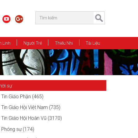
 Linh
Người Trẻ
Thiếu Nhi
Tài Liệu
hời sự
Tin Giáo Phận (465)
Tin Giáo Hội Việt Nam (735)
Tin Giáo Hội Hoàn Vũ (3170)
Phóng sự (174)