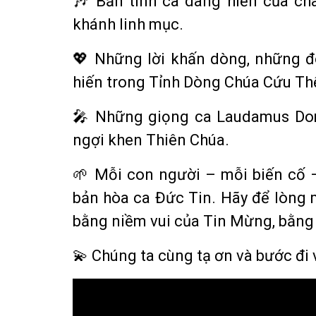
🎶 Bản tình ca dâng hiến của ch
khánh linh mục.
💖 Những lời khấn dòng, những đô
hiến trong Tỉnh Dòng Chúa Cứu Th
🎤 Những giọng ca Laudamus Do
ngợi khen Thiên Chúa.
🌱 Mỗi con người – mỗi biến cố 
bản hòa ca Đức Tin. Hãy để lòng
bằng niềm vui của Tin Mừng, bằng 
💫 Chúng ta cùng tạ ơn và bước đi