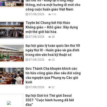
lần thứ VII - Khép lại trong hiệp
thông, mở ra một hướng đi mới cho
công cuộc huấn giáo Việt Nam
07/08/2026
170
Tuyên bố Chung kết Hội thảo
Khổng giáo – Kitô giáo: Xây dựng
một thế giới hài hòa
07/08/2026
28
Đại hội giáo lý toàn quốc lần thứ VII
ngày thứ III - Huấn giáo và gia đình
trong nền văn hoá kỹ thuật số
07/08/2026
23
Đức Thánh Cha khuyến khích các
tín hữu công giáo đào sâu đời sống
cầu nguyện qua Phụng vụ Các giờ
kinh
07/08/2026
27
Đại hội Giới trẻ Thế giới Seoul
2027: “Cuộc hành hương đã bắt
đầu”