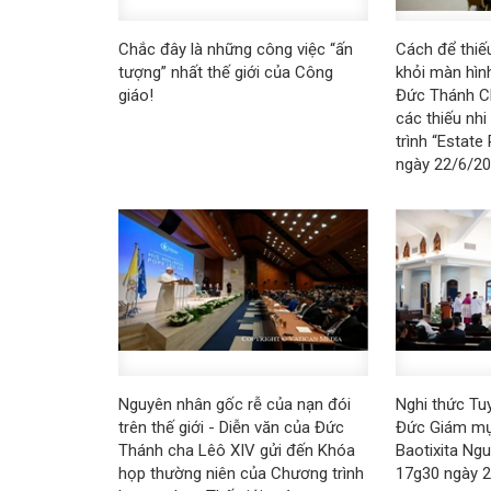
Chắc đây là những công việc “ấn
Cách để thiếu
tượng” nhất thế giới của Công
khỏi màn hình
giáo!
Đức Thánh C
các thiếu nh
trình “Estate
ngày 22/6/2
Nguyên nhân gốc rễ của nạn đói
Nghi thức Tu
trên thế giới - Diễn văn của Đức
Đức Giám mụ
Thánh cha Lêô XIV gửi đến Khóa
Baotixita Ng
họp thường niên của Chương trình
17g30 ngày 