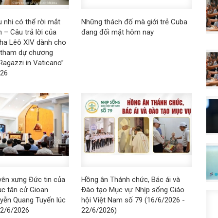
 nhi có thể rời mắt
Những thách đố mà giới trẻ Cuba
 – Câu trả lời của
đang đối mặt hôm nay
ha Lêô XIV dành cho
i tham dự chương
 Ragazzi in Vaticano”
026
yên xưng Đức tin của
Hồng ân Thánh chức, Bác ái và
c tân cử Gioan
Đào tạo Mục vụ: Nhịp sống Giáo
uyễn Quang Tuyến lúc
hội Việt Nam số 79 (16/6/2026 -
22/6/2026
22/6/2026)