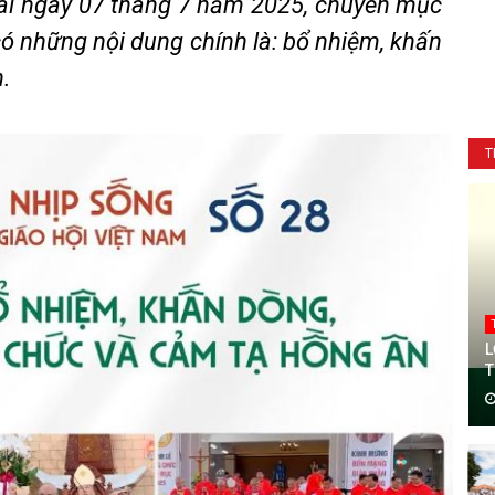
ai ngày 07 tháng 7 năm 2025, chuyên mục
ó những nội dung chính là: bổ nhiệm, khấn
.
T
L
T