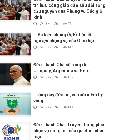
tín hữu công giáo đào sâu đời sống
cầu nguyện qua Phụng vụ Các giờ
kinh
07/08/2026
27
Tiếp kiến chung (5/8): Lời cầu
nguyện phụng vụ của Giáo hội
06/08/2026
147
Đức Thánh Cha sẽ tông du
Uruguay, Argentina và Pêru
06/08/2026
185
Trồng cây đức tin, vun xới niềm hy
vọng
06/08/2026
119
Đức Thánh Cha: Truyền thông phải
phục vụ công ích của gia đình nhân
loại