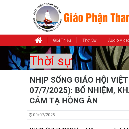
Giới Thiệu
Thời Sự
Audio Vide
Thời sự
NHỊP SỐNG GIÁO HỘI VIỆT 
07/7/2025): BỔ NHIỆM, 
CẢM TẠ HỒNG ÂN
09/07/2025