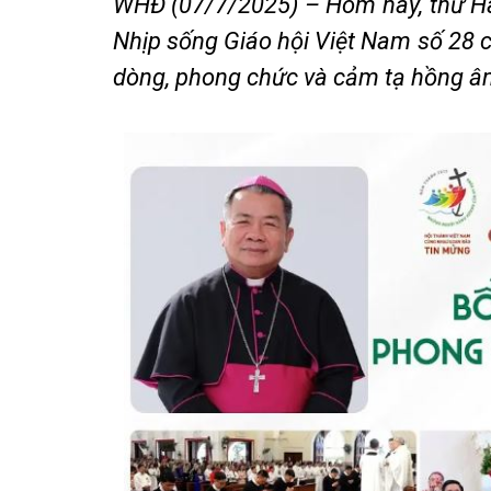
WHĐ (07/7/2025) – Hôm nay, thứ H
Nhịp sống Giáo hội Việt Nam số 28 c
dòng, phong chức và cảm tạ hồng ân