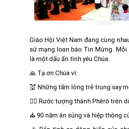
Giáo Hội Việt Nam đang cùng nhau 
sứ mạng loan báo Tin Mừng. Mỗi n
là một dấu ấn tình yêu Chúa.
🙏 Tạ ơn Chúa vì:
💒 Những tấm lòng trẻ trung say m
🚣‍♂️ Rước tượng thánh Phêrô trên 
⛪ 90 năm ân sủng và hiệp thông c