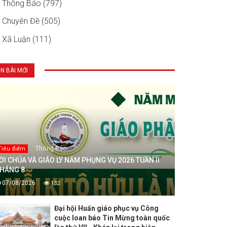
Thông Báo (797)
Chuyên Đề (505)
Xã Luận (111)
IN BÀI MỚI
Thông Báo
Tiêu điểm
ỜI CHÚA VÀ GIÁO LÝ NĂM PHỤNG VỤ 2026 TUẦN II
HÁNG 8
07/08/2026
132
Đại hội Huấn giáo phục vụ Công
cuộc loan báo Tin Mừng toàn quốc