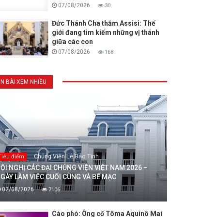
07/08/2026
30
Đức Thánh Cha thăm Assisi: Thế
giới đang tìm kiếm những vị thánh
giữa các con
07/08/2026
168
IN BÀI XEM NHIỀU
Chủng Viện Lê Bảo Tịnh
Tiêu điểm
ỘI NGHỊ CÁC ĐẠI CHỦNG VIỆN VIỆT NAM 2026 –
GÀY LÀM VIỆC CUỐI CÙNG VÀ BẾ MẠC
02/08/2026
7106
Cáo phó: Ông cố Tôma Aquinô Mai