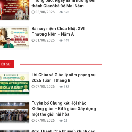
Thông báo: Ngày hành hương Đền
thánh Giacôbê Đỗ Mai Năm
03/08/2026
523
Bài suy niệm Chúa Nhật XVIII
Thương Niên – Năm A
01/08/2026
449
HỜI SỰ
Lời Chúa và Giáo lý năm phụng vụ
2026 Tuần II tháng 8
07/08/2026
132
Tuyên bố Chung kết Hội thảo
Khổng giáo – Kitô giáo: Xây dựng
một thế giới hài hòa
07/08/2026
28
Đức Thánh Cha khuyến khích các