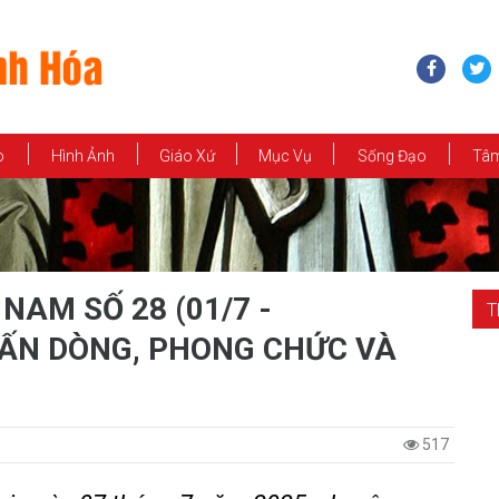
o
Hình Ảnh
Giáo Xứ
Mục Vụ
Sống Đạo
Tâm
NAM SỐ 28 (01/7 -
T
KHẤN DÒNG, PHONG CHỨC VÀ
517