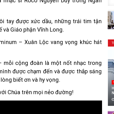
a nhạc sĩ Rôcô Nguyễn Duy trong Ngân
i tay được xức dầu, những trái tim tận
ế và Giáo phận Vĩnh Long.
minum – Xuân Lộc vang vọng khúc hát
T
– mỗi cộng đoàn là một nốt nhạc trong
 mình được chạm đến và được thắp sáng
lòng biết ơn và hy vọng.
H
 với Chúa trên mọi nẻo đường!
N