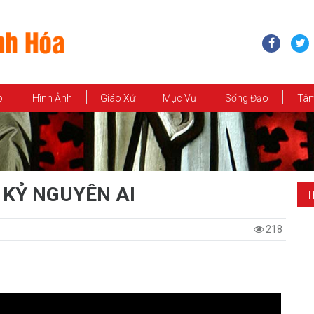
o
Hình Ảnh
Giáo Xứ
Mục Vụ
Sống Đạo
Tâm
 KỶ NGUYÊN AI
T
218