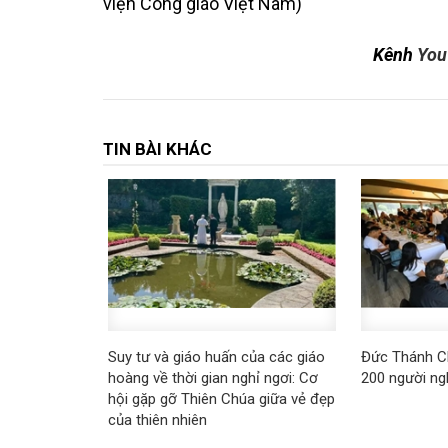
viện Công giáo Việt Nam)
K
ênh
You
TIN BÀI KHÁC
Suy tư và giáo huấn của các giáo
Đức Thánh C
hoàng về thời gian nghỉ ngơi: Cơ
200 người n
hội gặp gỡ Thiên Chúa giữa vẻ đẹp
của thiên nhiên