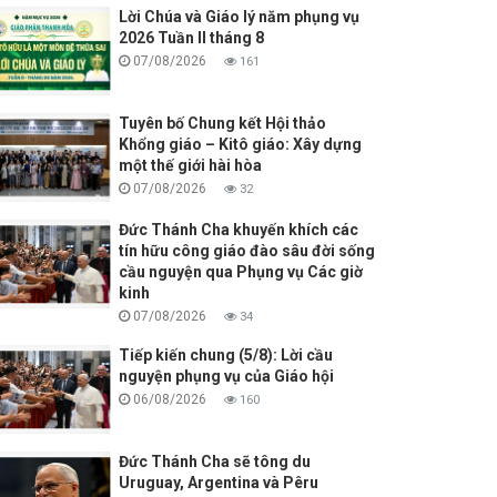
Lời Chúa và Giáo lý năm phụng vụ
2026 Tuần II tháng 8
07/08/2026
161
Tuyên bố Chung kết Hội thảo
Khổng giáo – Kitô giáo: Xây dựng
một thế giới hài hòa
07/08/2026
32
Đức Thánh Cha khuyến khích các
tín hữu công giáo đào sâu đời sống
cầu nguyện qua Phụng vụ Các giờ
kinh
07/08/2026
34
Tiếp kiến chung (5/8): Lời cầu
nguyện phụng vụ của Giáo hội
06/08/2026
160
Đức Thánh Cha sẽ tông du
Uruguay, Argentina và Pêru