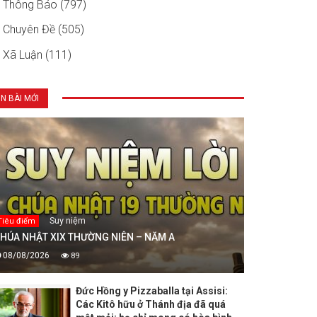
Thông Báo (797)
Chuyên Đề (505)
Xã Luận (111)
IN BÀI MỚI
Suy niệm
Tiêu điểm
HÚA NHẬT XIX THƯỜNG NIÊN – NĂM A
08/08/2026
89
Đức Hồng y Pizzaballa tại Assisi:
Các Kitô hữu ở Thánh địa đã quá