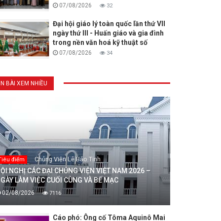
07/08/2026
32
Đại hội giáo lý toàn quốc lần thứ VII
ngày thứ III - Huấn giáo và gia đình
trong nền văn hoá kỹ thuật số
07/08/2026
34
IN BÀI XEM NHIỀU
Chủng Viện Lê Bảo Tịnh
Tiêu điểm
ỘI NGHỊ CÁC ĐẠI CHỦNG VIỆN VIỆT NAM 2026 –
GÀY LÀM VIỆC CUỐI CÙNG VÀ BẾ MẠC
02/08/2026
7116
Cáo phó: Ông cố Tôma Aquinô Mai