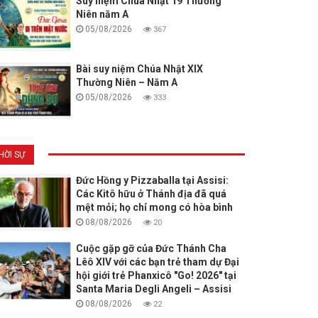
Suy niệm Chúa Nhật 19 Thường
Niên năm A
05/08/2026
367
Bài suy niệm Chúa Nhật XIX
Thường Niên – Năm A
05/08/2026
333
HỜI SỰ
Đức Hồng y Pizzaballa tại Assisi:
Các Kitô hữu ở Thánh địa đã quá
mệt mỏi; họ chỉ mong có hòa bình
08/08/2026
20
Cuộc gặp gỡ của Đức Thánh Cha
Lêô XIV với các bạn trẻ tham dự Đại
hội giới trẻ Phanxicô "Go! 2026" tại
Santa Maria Degli Angeli – Assisi
08/08/2026
22