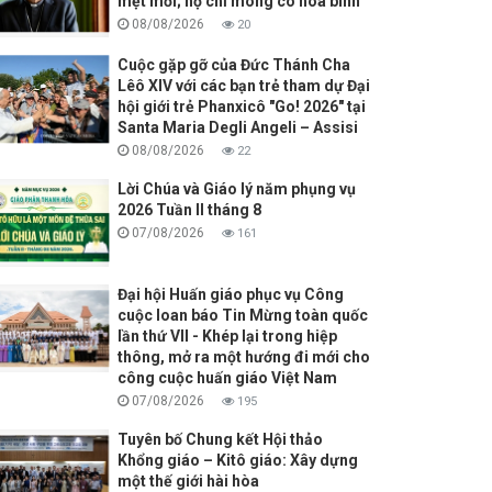
mệt mỏi; họ chỉ mong có hòa bình
08/08/2026
20
Cuộc gặp gỡ của Đức Thánh Cha
Lêô XIV với các bạn trẻ tham dự Đại
hội giới trẻ Phanxicô "Go! 2026" tại
Santa Maria Degli Angeli – Assisi
08/08/2026
22
Lời Chúa và Giáo lý năm phụng vụ
2026 Tuần II tháng 8
07/08/2026
161
Đại hội Huấn giáo phục vụ Công
cuộc loan báo Tin Mừng toàn quốc
lần thứ VII - Khép lại trong hiệp
thông, mở ra một hướng đi mới cho
công cuộc huấn giáo Việt Nam
07/08/2026
195
Tuyên bố Chung kết Hội thảo
Khổng giáo – Kitô giáo: Xây dựng
một thế giới hài hòa