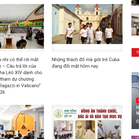
T
 nhi có thể rời mắt
Những thách đố mà giới trẻ Cuba
 – Câu trả lời của
đang đối mặt hôm nay
ha Lêô XIV dành cho
i tham dự chương
 Ragazzi in Vaticano”
026
H
N