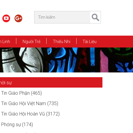
 Linh
Người Trẻ
Thiếu Nhi
Tài Liệu
hời sự
Tin Giáo Phận (465)
Tin Giáo Hội Việt Nam (735)
Tin Giáo Hội Hoàn Vũ (3172)
Phóng sự (174)