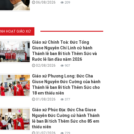
06/08/2026
209
INH HOẠT GIÁO XỨ
Giáo xứ Chính Toà: Đức Tổng
Giuse Nguyễn Chí Linh cử hành
Thánh lễ ban Bí tích Thêm Sức và
Rước lễ lần đầu năm 2026
02/08/2026
907
Giáo xứ Phương Long: Đức Cha
Giuse Nguyễn Đức Cường của hành
Thánh lễ ban Bí tích Thêm Sức cho
18 em thiếu niên
01/08/2026
377
Giáo xứ Phúc Địa: Đức Cha Giuse
Nguyễn Đức Cường cử hành Thánh
lễ ban Bí tích Thêm Sức cho 85 em
thiếu niên
31/07/2026
729