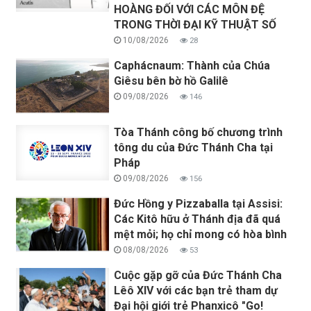
HOÀNG ĐỐI VỚI CÁC MÔN ĐỆ
TRONG THỜI ĐẠI KỸ THUẬT SỐ
10/08/2026
28
Caphácnaum: Thành của Chúa
Giêsu bên bờ hồ Galilê
09/08/2026
146
Tòa Thánh công bố chương trình
tông du của Đức Thánh Cha tại
Pháp
09/08/2026
156
Đức Hồng y Pizzaballa tại Assisi:
Các Kitô hữu ở Thánh địa đã quá
mệt mỏi; họ chỉ mong có hòa bình
08/08/2026
53
Cuộc gặp gỡ của Đức Thánh Cha
Lêô XIV với các bạn trẻ tham dự
Đại hội giới trẻ Phanxicô "Go!