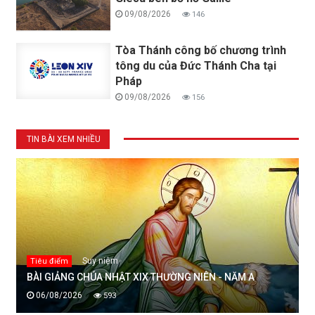
09/08/2026
146
Tòa Thánh công bố chương trình
tông du của Đức Thánh Cha tại
Pháp
09/08/2026
156
TIN BÀI XEM NHIỀU
Suy niệm
Tiêu điểm
BÀI GIẢNG CHÚA NHẬT XIX THƯỜNG NIÊN - NĂM A
06/08/2026
593