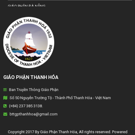
GIÁO PHẬN ĐÀ NẴNG
TỔNG GIÁO PHẬN HÀ NỘI
GIÁO PHẬN HẢI PHÒNG
TỔNG GIÁO PHẬN HUẾ
GIÁO PHẬN HƯNG HOÁ
GIÁO PHẬN KON TUM
GIÁO PHẬN THANH HÓA
GIÁO PHẬN LẠNG SƠN
Ban Truyền Thông Giáo Phận
GIÁO PHẬN LONG XUYÊN
Số 50 Nguyễn Trường Tộ - Thành Phố Thanh Hóa - Việt Nam
GIÁO PHẬN NHA TRANG
(+84) 237 385 3138.
bttgpthanhhoa@gmail.com
GIÁO PHẬN PHAN THIẾT
GIÁO PHẬN PHÁT DIỆM
Copyright 2017 By Giáo Phận Thanh Hóa, All rights reserved. Powered