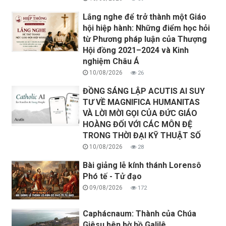
Lắng nghe để trở thành một Giáo
hội hiệp hành: Những điểm học hỏi
từ Phương pháp luận của Thượng
Hội đồng 2021–2024 và Kinh
nghiệm Châu Á
10/08/2026
26
ĐỒNG SÁNG LẬP ACUTIS AI SUY
TƯ VỀ MAGNIFICA HUMANITAS
VÀ LỜI MỜI GỌI CỦA ĐỨC GIÁO
HOÀNG ĐỐI VỚI CÁC MÔN ĐỆ
TRONG THỜI ĐẠI KỸ THUẬT SỐ
10/08/2026
28
Bài giảng lễ kính thánh Lorensô
Phó tế - Tử đạo
09/08/2026
172
Caphácnaum: Thành của Chúa
Giêsu bên bờ hồ Galilê