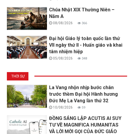
Chúa Nhật XIX Thường Niên –
Năm A
08/08/2026
366
Đại hội Giáo lý toàn quốc lần thứ
VII ngày thứ II - Huấn giáo và khai
tâm nhiệm hiệp
05/08/2026
348
THỜI SỰ
La Vang nhộn nhịp bước chân
trước thềm Đại hội Hành hương
Đức Mẹ La Vang lần thứ 32
10/08/2026
59
ĐỒNG SÁNG LẬP ACUTIS AI SUY
TƯ VỀ MAGNIFICA HUMANITAS
VÀ LỜI MỜI GỌI CỦA ĐỨC GIÁO