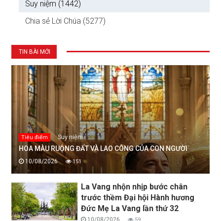
Suy niệm (1442)
Chia sẻ Lời Chúa (5277)
TIN BÀI MỚI
Suy niệm
Tiêu điểm
HOA MÀU RUỘNG ĐẤT VÀ LAO CÔNG CỦA CON NGƯỜI
10/08/2026
151
La Vang nhộn nhịp bước chân
trước thềm Đại hội Hành hương
Đức Mẹ La Vang lần thứ 32
10/08/2026
59