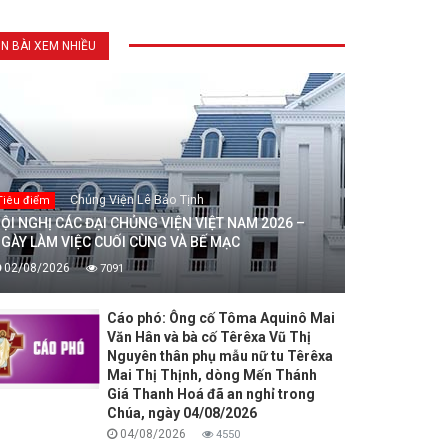
IN BÀI XEM NHIỀU
Chủng Viện Lê Bảo Tịnh
Tiêu điểm
ỘI NGHỊ CÁC ĐẠI CHỦNG VIỆN VIỆT NAM 2026 –
GÀY LÀM VIỆC CUỐI CÙNG VÀ BẾ MẠC
02/08/2026
7091
Cáo phó: Ông cố Tôma Aquinô Mai
Văn Hân và bà cố Têrêxa Vũ Thị
Nguyên thân phụ mẫu nữ tu Têrêxa
Mai Thị Thịnh, dòng Mến Thánh
Giá Thanh Hoá đã an nghỉ trong
Chúa, ngày 04/08/2026
04/08/2026
4550