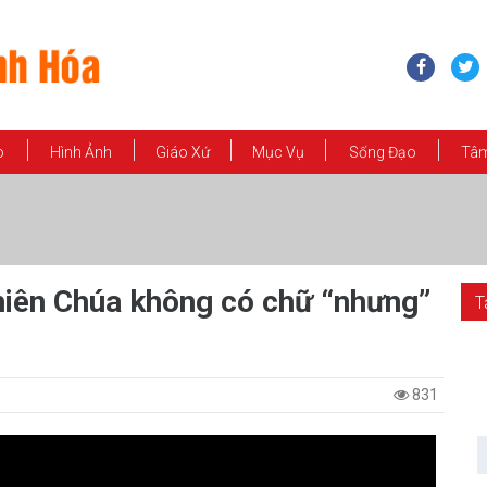
o
Hình Ảnh
Giáo Xứ
Mục Vụ
Sống Đạo
Tâm
êu Thiên Chúa không có chữ “nhưng”
T
831