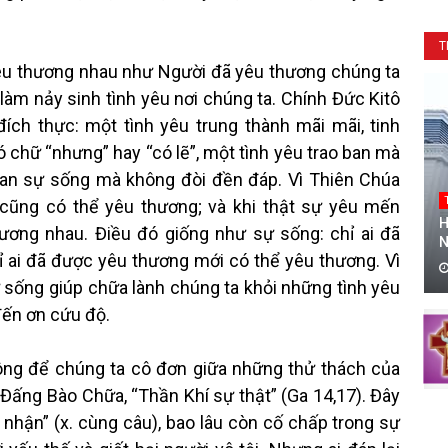
T
yêu thương nhau như Người đã yêu thương chúng ta
 làm nảy sinh tình yêu nơi chúng ta. Chính Đức Kitô
đích thực: một tình yêu trung thành mãi mãi, tinh
ó chữ “nhưng” hay “có lẽ”, một tình yêu trao ban mà
ban sự sống mà không đòi đền đáp. Vì Thiên Chúa
 cũng có thể yêu thương; và khi thật sự yêu mến
H
ương nhau. Điều đó giống như sự sống: chỉ ai đã
N
 ai đã được yêu thương mới có thể yêu thương. Vì
ự sống giúp chữa lành chúng ta khỏi những tình yêu
 đến ơn cứu độ.
ông để chúng ta cô đơn giữa những thử thách của
Đấng Bào Chữa, “Thần Khí sự thật” (Ga 14,17). Đây
nhận” (x. cùng câu), bao lâu còn cố chấp trong sự