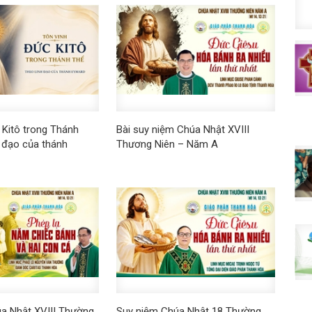
 Kitô trong Thánh
Bài suy niệm Chúa Nhật XVIII
h đạo của thánh
Thương Niên – Năm A
úa Nhật XVIII Thường
Suy niệm Chúa Nhật 18 Thường