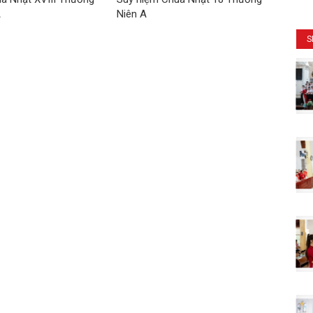
A
Niên A
S