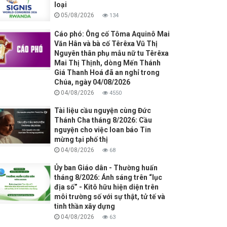
loại
05/08/2026
134
Cáo phó: Ông cố Tôma Aquinô Mai
Văn Hân và bà cố Têrêxa Vũ Thị
Nguyên thân phụ mẫu nữ tu Têrêxa
Mai Thị Thịnh, dòng Mến Thánh
Giá Thanh Hoá đã an nghỉ trong
Chúa, ngày 04/08/2026
04/08/2026
4550
Tài liệu cầu nguyện cùng Đức
Thánh Cha tháng 8/2026: Cầu
nguyện cho việc loan báo Tin
mừng tại phố thị
04/08/2026
68
Ủy ban Giáo dân - Thường huấn
tháng 8/2026: Ánh sáng trên “lục
địa số” - Kitô hữu hiện diện trên
môi trường số với sự thật, tử tế và
tinh thần xây dựng
04/08/2026
63