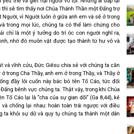
yếu thế và giết hại người vô tội. Nhưng ai đáp lại
 thì sẽ tìm thấy nơi Chúa Thánh Thần một Đấng trợ
t Người, vì Người luôn ở giữa anh em và sẽ ở trong
 và trong mọi lúc, chúng ta có thể làm chứng cho
i chỉ là một ý tưởng do trí óc con người nghĩ ra,
linh, nhờ đó muôn vật được tạo thành từ hư vô và
ật và vĩnh cửu, Đức Giêsu chia sẻ với chúng ta căn
 ở trong Cha Thầy, anh em ở trong Thầy, và Thầy ở
sống đầy lôi cuốn này bác bỏ tên Tố Cáo, tức đối
 Đấng bênh vực chúng ta. Thật vậy, trong khi Chúa
 Tố Cáo lại là “cha của sự gian dối” (Ga 8,44), kẻ
và chống lại nhau: hoàn toàn trái ngược với điều
g ta khỏi sự dữ và quy tụ chúng ta thành một dân