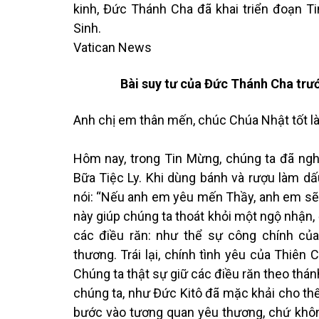
kinh, Đức Thánh Cha đã khai triển đoạn 
Sinh.
Vatican News
Bài suy tư của Đức Thánh Cha trư
Anh chị em thân mến, chúc Chúa Nhật tốt l
Hôm nay, trong Tin Mừng, chúng ta đã ngh
Bữa Tiệc Ly. Khi dùng bánh và rượu làm dấ
nói: “Nếu anh em yêu mến Thầy, anh em sẽ 
này giúp chúng ta thoát khỏi một ngộ nhận, 
các điều răn: như thể sự công chính củ
thương. Trái lại, chính tình yêu của Thiên
Chúng ta thật sự giữ các điều răn theo thán
chúng ta, như Đức Kitô đã mặc khải cho thế g
bước vào tương quan yêu thương, chứ khôn