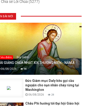
Chia sẻ Lời Chúa (5277)
IN BÀI MỚI
Suy niệm
Tiêu điểm
ÀI GIẢNG CHÚA NHẬT XIX THƯỜNG NIÊN - NĂM A
06/08/2026
98
Đức Giám mục Daly kêu gọi cầu
nguyện cho nạn nhân cháy rừng tại
Washington
06/08/2026
28
Châu Phi hướng tới Đại hội Giáo hội