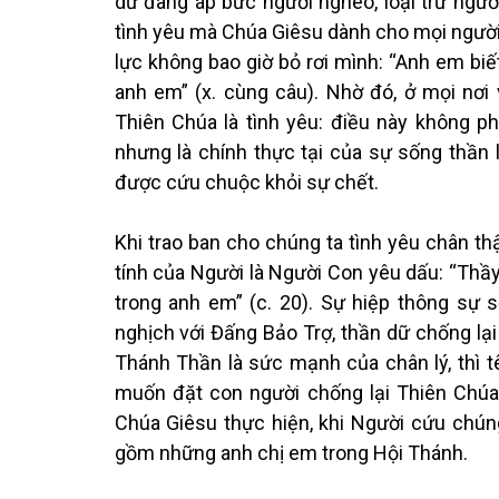
dữ đang áp bức người nghèo, loại trừ người 
tình yêu mà Chúa Giêsu dành cho mọi người
lực không bao giờ bỏ rơi mình: “Anh em biế
anh em” (x. cùng câu). Nhờ đó, ở mọi nơi
Thiên Chúa là tình yêu: điều này không phả
nhưng là chính thực tại của sự sống thần 
được cứu chuộc khỏi sự chết.
Khi trao ban cho chúng ta tình yêu chân th
tính của Người là Người Con yêu dấu: “Thầy
trong anh em” (c. 20). Sự hiệp thông sự 
nghịch với Đấng Bảo Trợ, thần dữ chống lại
Thánh Thần là sức mạnh của chân lý, thì tên
muốn đặt con người chống lại Thiên Chúa 
Chúa Giêsu thực hiện, khi Người cứu chún
gồm những anh chị em trong Hội Thánh.