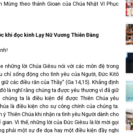
Tin Mừng theo thánh Gioan của Chúa Nhật VI Phục
ớc khi đọc kinh Lạy Nữ Vương Thiên Đàng
ành!
e những lời Chúa Giêsu nói với các môn đệ trong
u chỉ sống động cho tình yêu của Người, Đức Kitô
giữ các điều răn của Thầy” (Ga 14,15). Khẳng định
đó là nghĩ rằng chúng ta được yêu thương vì đã giữ
a chúng ta là điều kiện để được Thiên Chúa yêu
 Chúa là điều kiện cho sự công chính của chúng ta.
h ý Thiên Chúa khi nhận ra tình yêu Người dành cho
ian. Vì thế, những lời của Đức Giêsu là lời mời gọi
g phải một sự đe dọa hay một điều kiện đầy nghi