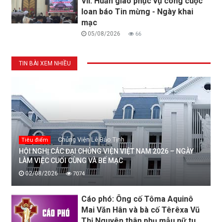
VII: Huấn giáo phục vụ công cuộc
loan báo Tin mừng - Ngày khai
mạc
05/08/2026
66
TIN BÀI XEM NHIỀU
Chủng Viện Lê Bảo Tịnh
Tiêu điểm
HỘI NGHỊ CÁC ĐẠI CHỦNG VIỆN VIỆT NAM 2026 – NGÀY
LÀM VIỆC CUỐI CÙNG VÀ BẾ MẠC
02/08/2026
7074
Cáo phó: Ông cố Tôma Aquinô
Mai Văn Hân và bà cố Têrêxa Vũ
Thị Nguyên thân phụ mẫu nữ tu