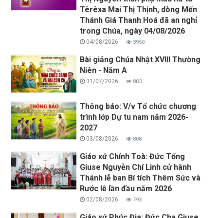
Têrêxa Mai Thị Thịnh, dòng Mến
Thánh Giá Thanh Hoá đã an nghỉ
trong Chúa, ngày 04/08/2026
04/08/2026
3950
Bài giảng Chúa Nhật XVIII Thường
Niên - Năm A
31/07/2026
883
Thông báo: V/v Tổ chức chương
trình lớp Dự tu nam năm 2026-
2027
03/08/2026
808
Giáo xứ Chính Toà: Đức Tổng
Giuse Nguyễn Chí Linh cử hành
Thánh lễ ban Bí tích Thêm Sức và
Rước lễ lần đầu năm 2026
02/08/2026
793
Giáo xứ Phúc Địa: Đức Cha Giuse