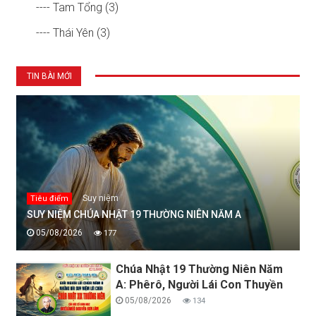
---- Tam Tổng (3)
---- Thái Yên (3)
TIN BÀI MỚI
Suy niệm
Tiêu điểm
SUY NIỆM CHÚA NHẬT 19 THƯỜNG NIÊN NĂM A
05/08/2026
177
Chúa Nhật 19 Thường Niên Năm
A: Phêrô, Người Lái Con Thuyền
05/08/2026
134