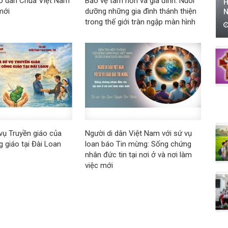
ạo dân Chúa Việt Nam
Bảo vệ tâm hồn và gia đình: Nuôi
H
mới
dưỡng những gia đình thánh thiện
N
trong thế giới tràn ngập màn hình
 vụ Truyền giáo của
Người di dân Việt Nam với sứ vụ
 giáo tại Đài Loan
loan báo Tin mừng: Sống chứng
nhân đức tin tại nơi ở và nơi làm
việc mới