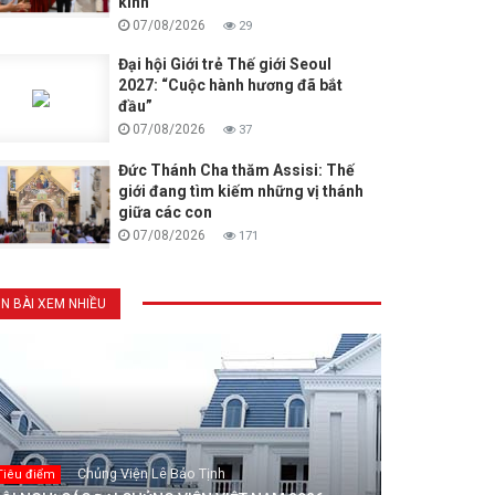
kinh
07/08/2026
29
Đại hội Giới trẻ Thế giới Seoul
2027: “Cuộc hành hương đã bắt
đầu”
07/08/2026
37
Đức Thánh Cha thăm Assisi: Thế
giới đang tìm kiếm những vị thánh
giữa các con
07/08/2026
171
IN BÀI XEM NHIỀU
Chủng Viện Lê Bảo Tịnh
Tiêu điểm