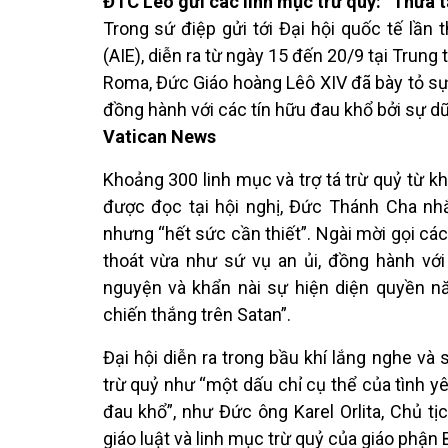
ĐTC Lêô gửi các linh mục trừ quỷ: “Thừa t
Trong sứ điệp gửi tới Đại hội quốc tế lần
(AIE), diễn ra từ ngày 15 đến 20/9 tại Trung
Roma, Đức Giáo hoàng Lêô XIV đã bày tỏ sự t
đồng hành với các tín hữu đau khổ bởi sự dữ 
Vatican News
Khoảng 300 linh mục và trợ tá trừ quỷ từ k
được đọc tại hội nghị, Đức Thánh Cha nhắ
nhưng “hết sức cần thiết”. Ngài mời gọi các
thoát vừa như sứ vụ an ủi, đồng hành vớ
nguyện và khẩn nài sự hiện diện quyền nă
chiến thắng trên Satan”.
Đại hội diễn ra trong bầu khí lắng nghe và
trừ quỷ như “một dấu chỉ cụ thể của tình 
đau khổ”, như Đức ông Karel Orlita, Chủ tị
giáo luật và linh mục trừ quỷ của giáo phận B