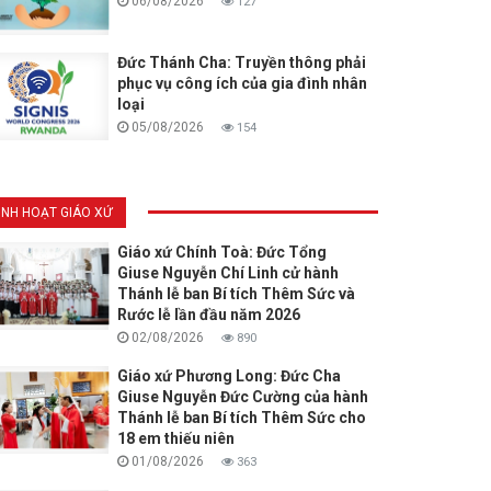
06/08/2026
127
Đức Thánh Cha: Truyền thông phải
phục vụ công ích của gia đình nhân
loại
05/08/2026
154
INH HOẠT GIÁO XỨ
Giáo xứ Chính Toà: Đức Tổng
Giuse Nguyễn Chí Linh cử hành
Thánh lễ ban Bí tích Thêm Sức và
Rước lễ lần đầu năm 2026
02/08/2026
890
Giáo xứ Phương Long: Đức Cha
Giuse Nguyễn Đức Cường của hành
Thánh lễ ban Bí tích Thêm Sức cho
18 em thiếu niên
01/08/2026
363