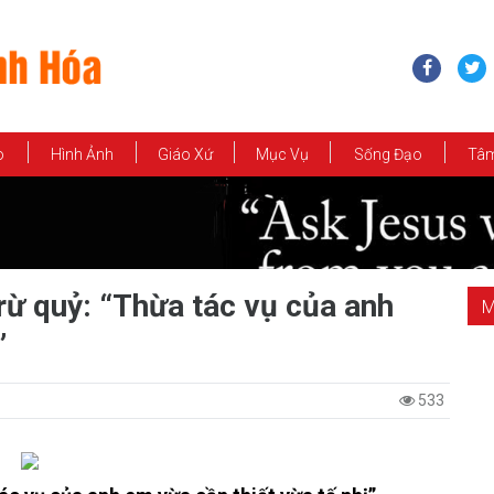
o
Hình Ảnh
Giáo Xứ
Mục Vụ
Sống Đạo
Tâm
rừ quỷ: “Thừa tác vụ của anh
M
”
533