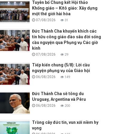
Tuyên bố Chung kết Hội thảo
Khổng giáo – Kitô giáo: Xây dựng
một thế giới hài hòa
07/08/2026
31
Đức Thánh Cha khuyến khích các
tín hữu công giáo đào sâu đời sống
cầu nguyện qua Phụng vụ Các giờ
kinh
07/08/2026
29
Tiếp kiến chung (5/8): Lời cầu
nguyện phụng vụ của Giáo hội
06/08/2026
149
Đức Thánh Cha sẽ tông du
Uruguay, Argentina và Pêru
06/08/2026
200
Trồng cây đức tin, vun xới niềm hy
vọng