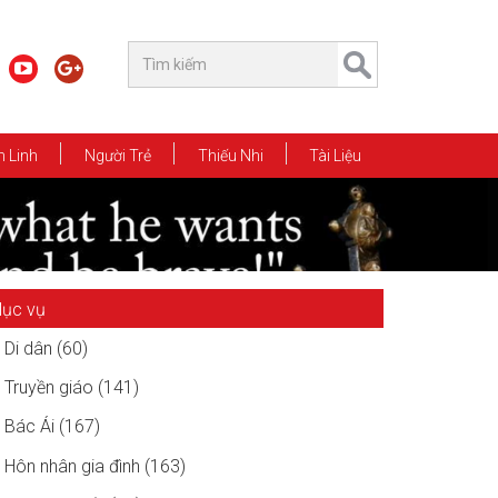
 Linh
Người Trẻ
Thiếu Nhi
Tài Liệu
ục vụ
Di dân (60)
Truyền giáo (141)
Bác Ái (167)
Hôn nhân gia đình (163)