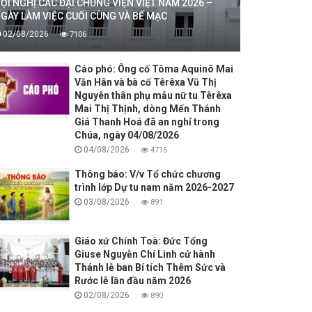
ỘI NGHỊ CÁC ĐẠI CHỦNG VIỆN VIỆT NAM 2026 –
GÀY LÀM VIỆC CUỐI CÙNG VÀ BẾ MẠC
02/08/2026
7106
Cáo phó: Ông cố Tôma Aquinô Mai
Văn Hân và bà cố Têrêxa Vũ Thị
Nguyên thân phụ mẫu nữ tu Têrêxa
Mai Thị Thịnh, dòng Mến Thánh
Giá Thanh Hoá đã an nghỉ trong
Chúa, ngày 04/08/2026
04/08/2026
4715
Thông báo: V/v Tổ chức chương
trình lớp Dự tu nam năm 2026-2027
03/08/2026
891
Giáo xứ Chính Toà: Đức Tổng
Giuse Nguyễn Chí Linh cử hành
Thánh lễ ban Bí tích Thêm Sức và
Rước lễ lần đầu năm 2026
02/08/2026
890