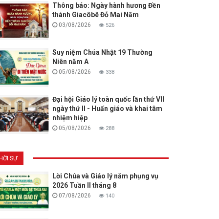
Thông báo: Ngày hành hương Đền
thánh Giacôbê Đỗ Mai Năm
03/08/2026
526
Suy niệm Chúa Nhật 19 Thường
Niên năm A
05/08/2026
338
Đại hội Giáo lý toàn quốc lần thứ VII
ngày thứ II - Huấn giáo và khai tâm
nhiệm hiệp
05/08/2026
288
HỜI SỰ
Lời Chúa và Giáo lý năm phụng vụ
2026 Tuần II tháng 8
07/08/2026
140