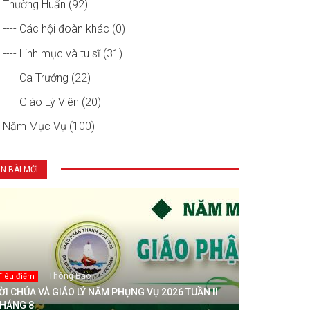
Thường Huấn (92)
---- Các hội đoàn khác (0)
---- Linh mục và tu sĩ (31)
---- Ca Trưởng (22)
---- Giáo Lý Viên (20)
Năm Mục Vụ (100)
IN BÀI MỚI
Thông Báo
Tiêu điểm
ỜI CHÚA VÀ GIÁO LÝ NĂM PHỤNG VỤ 2026 TUẦN II
HÁNG 8