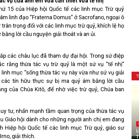
ác vụ của anh em vừa cần thiết vừa tế nhị”
 thứ 15 của Hiệp hội Quốc tế các linh mục Trừ quỷ
 tâm linh đạo “Fraterna Domus” ở Sacrofano, ngoại ô
rân trọng đối với các linh mục trừ quỷ, khích lệ họ
bằng lời cầu nguyện giải thoát và an ủi.
hắp các châu lục đã tham dự đại hội. Trong sứ điệp
c rằng thừa tác vụ trừ quỷ là một sứ vụ “tế nhị”
 linh mục “sống thừa tác vụ này vừa như sứ vụ giải
T
i các tín hữu thực sự bị ma quỷ ám bằng lời cầu
ng của Chúa Kitô, để nhờ việc trừ quỷ, Chúa ban
 suy tư, nhấn mạnh tầm quan trọng của thừa tác vụ
yêu Giáo hội dành cho những người anh chị em đang
ch Hiệp hội Quốc tế các linh mục Trừ quỷ, giáo sư
L
rno, giải thích.
T