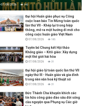
07/08/2026
140
Đại hội Huấn giáo phục vụ Công
cuộc loan báo Tin Mừng toàn quốc
lần thứ VII - Khép lại trong hiệp
thông, mở ra một hướng đi mới cho
công cuộc huấn giáo Việt Nam
07/08/2026
185
Tuyên bố Chung kết Hội thảo
Khổng giáo – Kitô giáo: Xây dựng
một thế giới hài hòa
07/08/2026
31
Đại hội giáo lý toàn quốc lần thứ VII
ngày thứ III - Huấn giáo và gia đình
trong nền văn hoá kỹ thuật số
07/08/2026
31
Đức Thánh Cha khuyến khích các
tín hữu công giáo đào sâu đời sống
cầu nguyện qua Phụng vụ Các giờ